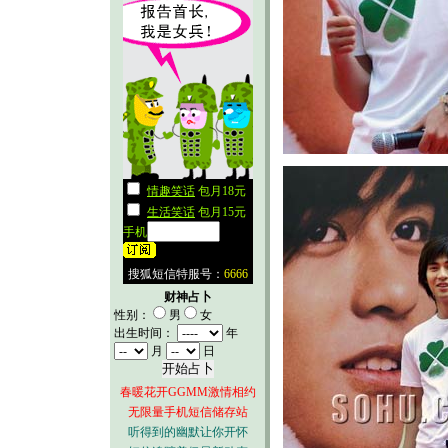
财神占卜
性别：
男
女
出生时间：
年
月
日
春暖花开GGMM激情相约
无限量手机短信储存站
听得到的幽默让你开怀