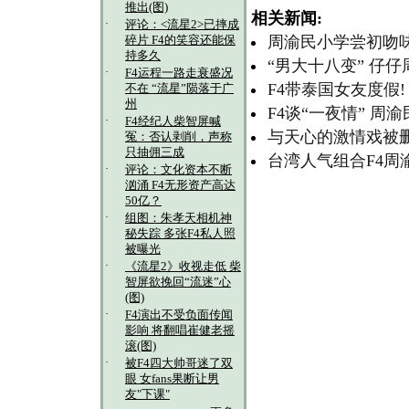
推出(图)
相关新闻:
·
评论：<流星2>已摔成
周渝民小学尝初吻味
碎片 F4的笑容还能保
持多久
“男大十八变” 仔
·
F4运程一路走衰盛况
F4带泰国女友度假
不在 “流星”陨落于广
州
F4谈“一夜情” 周
·
F4经纪人柴智屏喊
与天心的激情戏被删
冤：否认剥削，声称
只抽佣三成
台湾人气组合F4
·
评论：文化资本不断
汹涌 F4无形资产高达
50亿？
·
组图：朱孝天相机神
秘失踪 多张F4私人照
被曝光
·
《流星2》收视走低 柴
智屏欲挽回“流迷”心
(图)
·
F4演出不受负面传闻
影响 将翻唱崔健老摇
滚(图)
·
被F4四大帅哥迷了双
眼 女fans果断让男
友"下课"