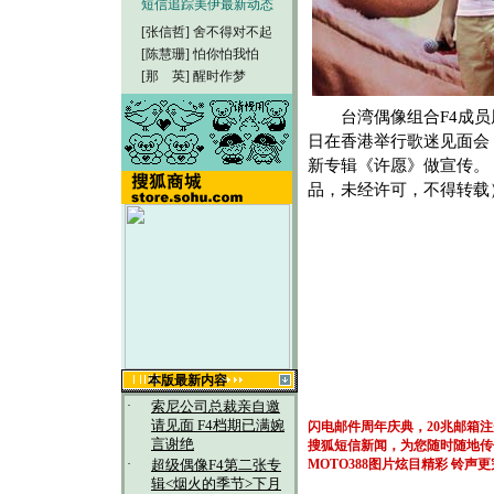
短信追踪美伊最新动态
[张信哲]
舍不得对不起
[陈慧珊]
怕你怕我怕
[那 英]
醒时作梦
台湾偶像组合F4成员周
日在香港举行歌迷见面会
新专辑《许愿》做宣传。
品，未经许可，不得转载
本版最新内容
·
索尼公司总裁亲自邀
请见面 F4档期已满婉
闪电邮件周年庆典，20兆邮箱
言谢绝
搜狐短信新闻，为您随时随地传
·
MOTO388图片炫目精彩
铃声更
超级偶像F4第二张专
辑<烟火的季节>下月