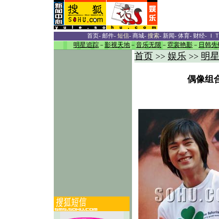
首页
-
邮件
-
短信
-
商城
-
搜索
-
新闻
-
体育
-
财经
-
Ｉ
明星追踪
－
影视天地
－
音乐无限
－
霓裳艳影
－
日韩先
首页
娱乐
明
>>
>>
偶像组合