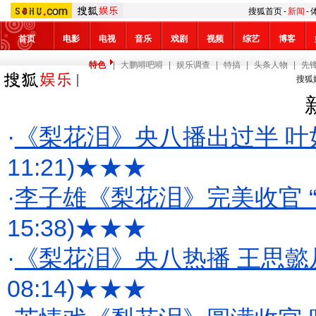
搜狐首页
-
新闻
-
首页
电影
电视
音乐
戏剧
视频
综艺
博客
特色
|
大鹏嘚吧嘚
|
娱乐调查
|
特搞
|
头条人物
|
先
搜狐
·
《梨花泪》央八播出过半 叶
11:21)
★★★
·
李子雄《梨花泪》完美收官 
15:38)
★★★
·
《梨花泪》央八热播 王思懿
08:14)
★★★