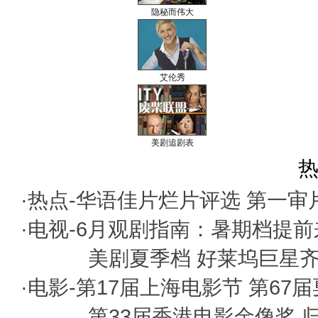
隐秘而伟大
艾伦秀
美剧追剧表
热
·热点-
华语佳片烂片评选
第一审
·电视-
6月观剧指南：暑期档提前
美剧夏季档 好莱坞巨星
·电影-
第17届上海电影节
第67
第33届香港电影金像奖