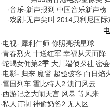
·音乐-
新声报到
中国音乐新声榜
·戏剧-
无声尖叫
2014贝利尼国
电
·电视-
犀利仁师
你照亮我星球
·
青春烈火
十送红军
幸福从天而降
·
蛇蝎女佣第2季
大川端侦探社
密会
·电影-
归来
魔警
超验骇客
白日焰
·
雪国列车
霍比特人2
澳门风云
·
西游记之大闹天宫
风暴
等风来
·
私人订制
神偷奶爸2
无人区