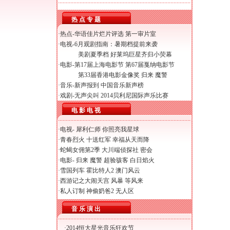
热 点 专 题
·热点-
华语佳片烂片评选
第一审片室
·电视-
6月观剧指南：暑期档提前来袭
美剧夏季档 好莱坞巨星齐归小荧幕
·电影-
第17届上海电影节
第67届戛纳电影节
第33届香港电影金像奖
归来
魔警
·音乐-
新声报到
中国音乐新声榜
·戏剧-
无声尖叫
2014贝利尼国际声乐比赛
电 影 电 视
·电视-
犀利仁师
你照亮我星球
·
青春烈火
十送红军
幸福从天而降
·
蛇蝎女佣第2季
大川端侦探社
密会
·电影-
归来
魔警
超验骇客
白日焰火
·
雪国列车
霍比特人2
澳门风云
·
西游记之大闹天宫
风暴
等风来
·
私人订制
神偷奶爸2
无人区
音 乐 演 出
·
2014恒大星光音乐狂欢节