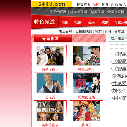
搜狐首页
-
新闻
-
体育
-
S
-
娱乐
-
V
章子怡官网
|
赵本山官网
|
赵薇官网
|
壹基金官网
|
电影
电视
音乐
戏剧
V娱乐
明星在线
|
大鹏嘚吧嘚
|
独家
|
八卦
|
好莱坞
|
娱乐频道
专 题 推 荐
·
《智赢
·
《智赢
·
《智赢
隐秘而伟大
爸爸回来了
·
爱戴P
·
性感爱
·
刘仪伟
艾伦秀
周六夜现场
·
中国第
美剧追剧表
航海王