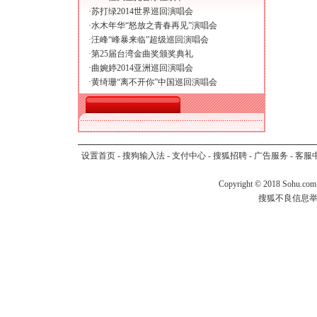
·
苏打绿2014世界巡回演唱会
·
水木年华“怒放之青春再见”演唱会
·
汪峰“峰暴来临”超级巡回演唱会
·
第25届台湾金曲奖颁奖典礼
·
曲婉婷2014亚洲巡回演唱会
·
黄绮珊“离不开你”中国巡回演唱会
设置首页
-
搜狗输入法
-
支付中心
-
搜狐招聘
-
广告服务
-
客服
Copyright
©
2018 Sohu.com
搜狐不良信息