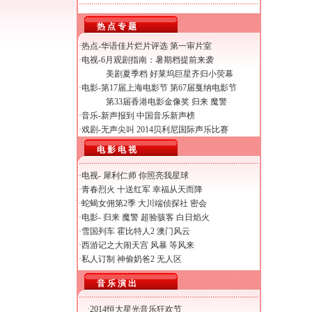
热 点 专 题
·热点-
华语佳片烂片评选
第一审片室
·电视-
6月观剧指南：暑期档提前来袭
美剧夏季档 好莱坞巨星齐归小荧幕
·电影-
第17届上海电影节
第67届戛纳电影节
第33届香港电影金像奖
归来
魔警
·音乐-
新声报到
中国音乐新声榜
·戏剧-
无声尖叫
2014贝利尼国际声乐比赛
电 影 电 视
·电视-
犀利仁师
你照亮我星球
·
青春烈火
十送红军
幸福从天而降
·
蛇蝎女佣第2季
大川端侦探社
密会
·电影-
归来
魔警
超验骇客
白日焰火
·
雪国列车
霍比特人2
澳门风云
·
西游记之大闹天宫
风暴
等风来
·
私人订制
神偷奶爸2
无人区
音 乐 演 出
·
2014恒大星光音乐狂欢节