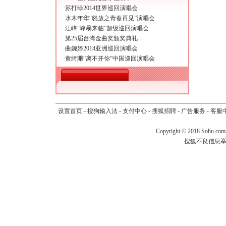
·
苏打绿2014世界巡回演唱会
·
水木年华“怒放之青春再见”演唱会
·
汪峰“峰暴来临”超级巡回演唱会
·
第25届台湾金曲奖颁奖典礼
·
曲婉婷2014亚洲巡回演唱会
·
黄绮珊“离不开你”中国巡回演唱会
设置首页
-
搜狗输入法
-
支付中心
-
搜狐招聘
-
广告服务
-
客服
Copyright
©
2018 Sohu.com
搜狐不良信息