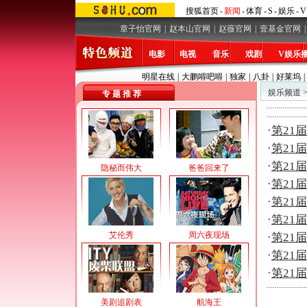
搜狐首页
-
新闻
-
体育
-
S
-
娱乐
-
V
章子怡官网
|
赵本山官网
|
赵薇官网
|
壹基金官网
|
电影
电视
音乐
戏剧
V娱乐
明星在线
|
大鹏嘚吧嘚
|
独家
|
八卦
|
好莱坞
|
娱乐频道
专 题 推 荐
·
第21
·
第21
·
第21
隐秘而伟大
爸爸回来了
·
第21
·
第21
·
第21
艾伦秀
周六夜现场
·
第21
·
第21
·
第21
美剧追剧表
航海王