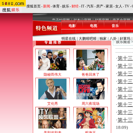
搜狐首页
-
新闻
-
体育
-
娱乐
-
财经
-
IT
-
汽车
-
房产
-
家居
-
女人
-
TV
-
章子怡官网
|
赵本山官网
|
赵薇官网
|
壹基金官网
|
电影
电视
音乐
明星在线
|
大鹏嘚吧嘚
|
独家
|
八卦
|
好莱坞
|
娱乐频道
专 题 推 荐
·
第十三
·
第十三
·
第十三
隐秘而伟大
爸爸回来了
·
第十三
·
第十三
·
第十三
艾伦秀
周六夜现场
·
第十三
·
第十三
·
第十三
18:09)
美剧追剧表
航海王