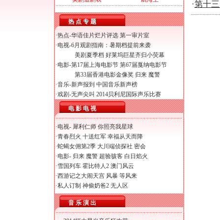
·
第十三
热 点 专 题
·热点-
华语佳片烂片评选
第一审片室
·电视-
6月观剧指南：暑期档提前来袭
美剧夏季档 好莱坞巨星齐归小荧幕
·电影-
第17届上海电影节
第67届戛纳电影节
第33届香港电影金像奖
归来
魔警
·音乐-
新声报到
中国音乐新声榜
·戏剧-
无声尖叫
2014贝利尼国际声乐比赛
电 影 电 视
·电视-
犀利仁师
你照亮我星球
·
青春烈火
十送红军
幸福从天而降
·
蛇蝎女佣第2季
大川端侦探社
密会
·电影-
归来
魔警
超验骇客
白日焰火
·
雪国列车
霍比特人2
澳门风云
·
西游记之大闹天宫
风暴
等风来
·
私人订制
神偷奶爸2
无人区
音 乐 演 出