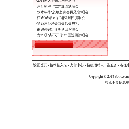
·
2014恒大星光音乐狂欢节
·
苏打绿2014世界巡回演唱会
·
水木年华“怒放之青春再见”演唱会
·
汪峰“峰暴来临”超级巡回演唱会
·
第25届台湾金曲奖颁奖典礼
·
曲婉婷2014亚洲巡回演唱会
·
黄绮珊“离不开你”中国巡回演唱会
设置首页
-
搜狗输入法
-
支付中心
-
搜狐招聘
-
广告服务
-
客服
Copyright
©
2018 Sohu.com
搜狐不良信息