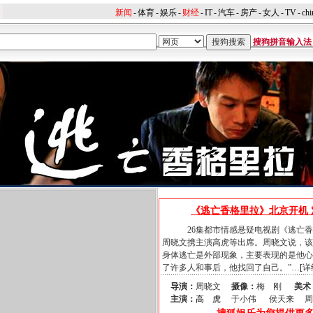
新闻
-
体育
-
娱乐
-
财经
-
IT
-
汽车
-
房产
-
女人
-
TV
-
chi
搜狗拼音输入法
《逃亡香格里拉》北京开机
26集都市情感悬疑电视剧《逃亡香
周晓文携主演高虎等出席。周晓文说，该
身体逃亡是外部现象，主要表现的是他心
了许多人和事后，他找回了自己。”…
[
详
导演：
周晓文
摄像：
梅 刚
美术
主演：
高 虎
于小伟 侯天来 