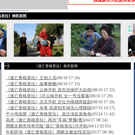
搜狐娱乐为您提供更
格里拉》精彩剧照
《逃亡香格里拉》相关新闻
·
《逃亡香格里拉》主创人员
(08/10 17:34)
·
《逃亡香格里拉》故事梗概
(08/10 17:33)
·
《逃亡香格里拉》云南开机 首先说保护大自然
(08/10 17:32)
·
《逃亡香格里拉》5月云南开机 女一号没着落
(08/10 17:29)
·
《逃亡香格里拉》北京开机 定位为情感悬疑剧
(08/10 17:28)
·
《逃亡香格里拉》杀青 高虎拍车祸无心理障碍
(07/19 10:17)
·
于小伟加盟《逃亡香格里拉》 首次演反派角色
(05/24 11:42)
·
高虎《逃亡香格里拉》再历“车祸”梦魇(图)
(04/27 08:24)
·
周晓文都市传奇历险“逃亡”香格里拉5月开机
(04/13 02:05)
·
牛莉辞演《逃亡香格里拉》周晓文被迫找演员
(03/27 08:38)