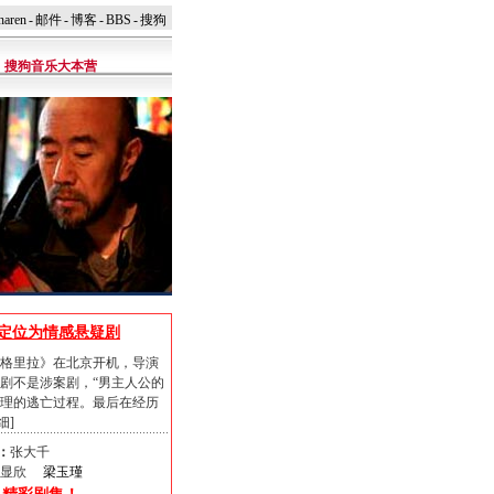
naren
-
邮件
-
博客
-
BBS
-
搜狗
搜狗音乐大本营
 定位为情感悬疑剧
格里拉》在北京开机，导演
剧不是涉案剧，“男主人公的
理的逃亡过程。最后在经历
细
]
：
张大千
周显欣
梁玉瑾