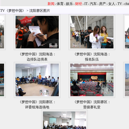
新闻
-
体育
-
娱乐
-
财经
-
IT
-
汽车
-
房产
-
女人
-
TV
-
chi
CCTV《梦想中国》
>
沈阳赛区图片
：
《梦想中国》沈阳海选：
《梦想中国》沈阳海选：
边排队边填表
报名队伍
：
《梦想中国》沈阳赛区：
《梦想中国》沈阳赛区：
评委组海选场地
晋级赛礼堂