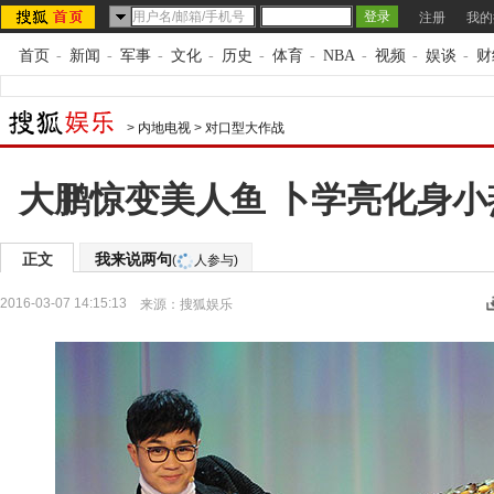
注册
我的
首页
-
新闻
-
军事
-
文化
-
历史
-
体育
-
NBA
-
视频
-
娱谈
-
财
>
内地电视
>
对口型大作战
大鹏惊变美人鱼 卜学亮化身
正文
我来说两句
(
人参与)
2016-03-07 14:15:13
来源：
搜狐娱乐