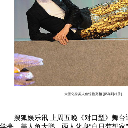
大鹏化身美人鱼惊艳亮相
[保存到相册]
搜狐娱乐讯 上周五晚《对口型》舞台
学亮，美人鱼大鹏，两人化身“白日梦想家