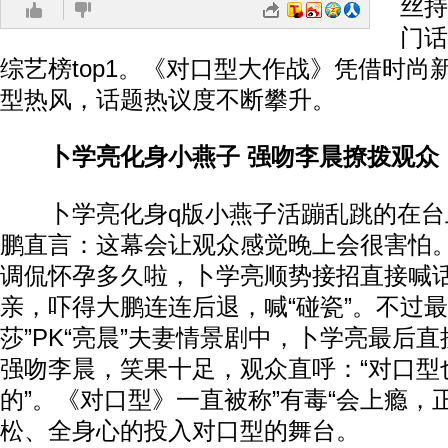
丝持
门话
综艺榜top1。《对口型大作战》凭借时尚
型热风，话题热议度不断攀升。
卜学亮化身小燕子 强吻李晨撩拨观众
卜学亮化身q版小燕子活蹦乱跳的在台上
鹏直言：这幕会让观众感觉晚上会很害怕。
调侃怀孕多久啦，卜学亮顺势接招直接喊
亲，吓得大鹏连连后退，喊“碰瓷”。不过最
莎”PK“亮晨”夫妻情景剧中，卜学亮最后
强吻李晨，笑果十足，观众直呼：“对口型
的”。《对口型》一直被称”有毒“会上瘾，
松、全身心的投入对口型的舞台。