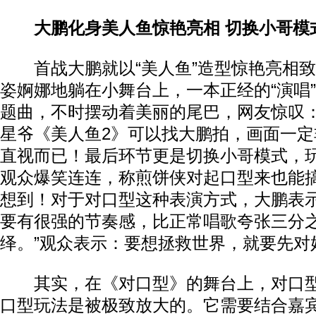
大鹏化身美人鱼惊艳亮相 切换小哥模
首战大鹏就以“美人鱼”造型惊艳亮相致
姿婀娜地躺在小舞台上，一本正经的“演唱
题曲，不时摆动着美丽的尾巴，网友惊叹
星爷《美人鱼2》可以找大鹏拍，画面一
直视而已！最后环节更是切换小哥模式，
观众爆笑连连，称煎饼侠对起口型来也能
想到！对于对口型这种表演方式，大鹏表示
要有很强的节奏感，比正常唱歌夸张三分
绎。”观众表示：要想拯救世界，就要先对
其实，在《对口型》的舞台上，对口型
口型玩法是被极致放大的。它需要结合嘉