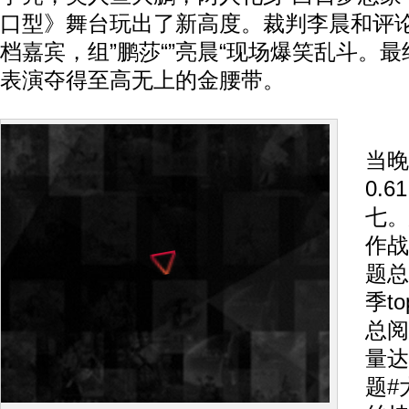
口型》舞台玩出了新高度。裁判李晨和评
档嘉宾，组”鹏莎“”亮晨“现场爆笑乱斗。
表演夺得至高无上的金腰带。
《
当晚
0.
七。
作战
题总
季t
总阅
量达
题#