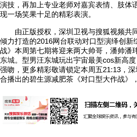
演技，再加上专业老师对嘉宾表情、肢体
现一场笑果十足的精彩表演。
由正版授权，深圳卫视与搜狐视频共同
倾力打造的2016网台联动对口型演绎创
战》本周第七期将迎来两大帅哥，潘帅潘玮
东城
。型男汪东城玩出宇宙最美cos新高
强吻，更多精彩敬请锁定本周五21:13，
合播出的碧生源减肥茶《对口型大作战》