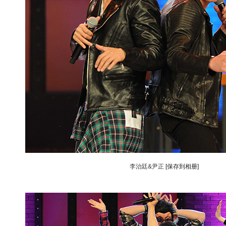
李治廷&尹正
[保存到相册]