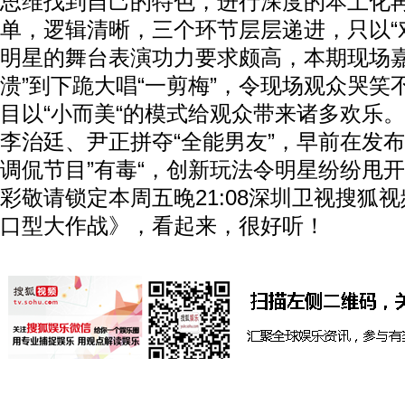
思维找到自己的特色，进行深度的本土化
单，逻辑清晰，三个环节层层递进，只以“
明星的舞台表演功力要求颇高，本期现场嘉
溃”到下跪大唱“一剪梅”，令现场观众哭笑
目以“小而美“的模式给观众带来诸多欢乐
李治廷、尹正拼夺“全能男友”，早前在发
调侃节目”有毒“，创新玩法令明星纷纷甩
彩敬请锁定本周五晚21:08深圳卫视搜狐
口型大作战》，看起来，很好听！