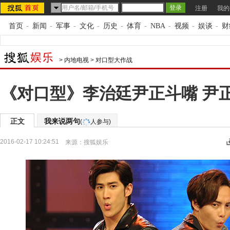
注册
我的
首页
-
新闻
-
军事
-
文化
-
历史
-
体育
-
NBA
-
视频
-
娱谈
-
财
>
内地电视
>
对口型大作战
《对口型》李治廷尹正斗嘴 尹
正文
我来说两句
(
人参与)
2016-02-17 10:24:51
来源：
搜狐娱乐