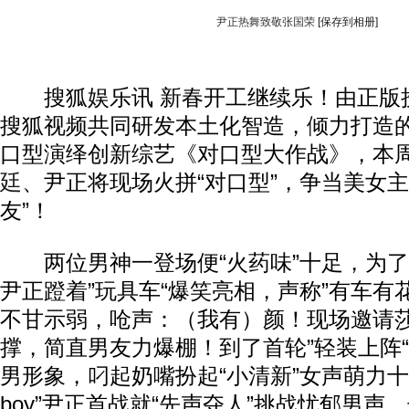
尹正热舞致敬张国荣
[保存到相册]
搜狐娱乐讯 新春开工继续乐！由正版
搜狐视频共同研发本土化智造，倾力打造的
口型演绎创新综艺《对口型大作战》，本
廷
、尹正将现场火拼“对口型”，争当美女主
友”！
两位男神一登场便“火药味”十足，为了俘
尹正蹬着”玩具车“爆笑亮相，声称”有车有
不甘示弱，呛声：（我有）颜！现场邀请
撑，简直男友力爆棚！到了首轮”轻装上阵
男形象，叼起奶嘴扮起“小清新”女声萌力十
boy”尹正首战就“先声夺人”挑战忧郁男声