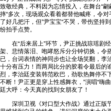
致敬经典，不料因为忘情投入，在舞台“翩翩
摔“多次，现场观众看着都替他喊疼，令对
了好几把汗，但”尹宝宝“不哭，带伤坚持
纷拍手点赞。
在“后来居上”环节，尹正挑战琼瑶剧经
架、悲情落泪、咆哮怒斥分分钟切换，令
已，台词表情的神同步也让全场笑翻，李
十分有压力！而两局比分的胶着令最后的谁
烈，李治廷变装韩范欧巴，劲歌热舞停不
不断！尹正更是穿上性感舞衣，”演唱“嗨
廷大呼：今天真的找到女朋友了！
深圳卫视《对口型大作战》通过正版节