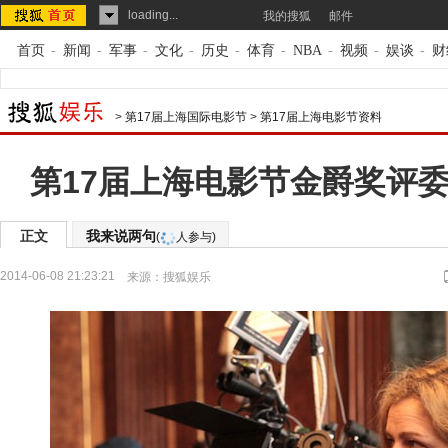
loading...
我的搜狐
邮件
首页
-
新闻
-
军事
-
文化
-
历史
-
体育
-
NBA
-
视频
-
娱谈
-
财
>
第17届上海国际电影节
>
第17届上海电影节资料
第17届上海电影节金爵奖评委
正文
我来说两句
(
人参与)
2014-06-08 21:23:21
来源：
搜狐娱乐