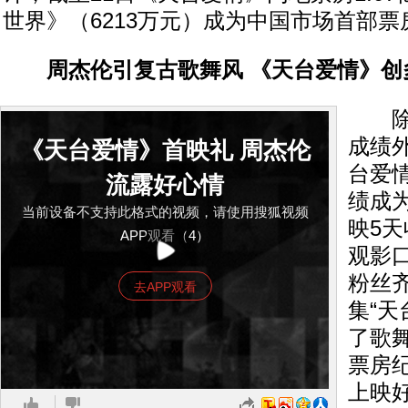
世界》（6213万元）成为中国市场首部
周杰伦引复古歌舞风 《天台爱情》创
除获
成绩
《天台爱情》首映礼 周杰伦
台爱情
流露好心情
绩成
当前设备不支持此格式的视频，请使用搜狐视频
映5天
APP观看（4）
观影
粉丝
去APP观看
集“天
了歌
票房
上映