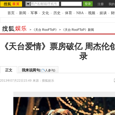
注册
我的
首页
-
新闻
-
军事
-
文化
-
历史
-
体育
-
NBA
-
视频
-
娱谈
-
财
>
《天台 RooFToP》
>
《天台 RooFToP》新闻
《天台爱情》票房破亿 周杰伦
录
正文
我来说两句
(
人参与)
2013年07月22日15:49
来源：
搜狐娱乐