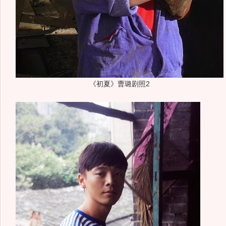
《初夏》曹璐剧照2