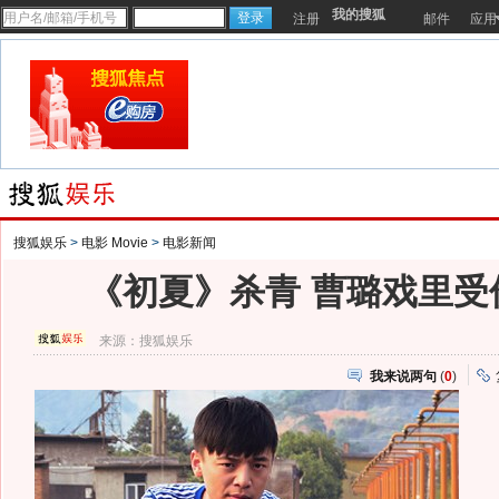
我的搜狐
注册
邮件
应用
搜狐娱乐
>
电影 Movie
>
电影新闻
《初夏》杀青 曹璐戏里受
来源：
搜狐娱乐
我来说两句
(
0
)