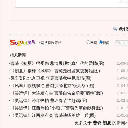
我来
上网从搜狗开始
网页
新闻
相关新闻
·
曹璐《初夏》很受伤 悲情展现纯真年代的爱情(图)
11-09-
·
《初夏》接棒《风车》 曹璐走出监狱变英雄(图)
11-09-
·
风车登陆北京卫视 李晨曹璐狱中见真情(图)
11-09-
·
《风车》收视飘红 曹璐演绎北京"板儿爷"(图)
11-04-
·
《吴运铎》大连发布会 曹璐自告奋勇要"牺牲"(图)
11-02-
·
《吴运铎》跨年热拍 曹璐春节忙赶戏(图)
11-02-
·
《吴运铎》江西热拍 "小顺子"曹璐为革命献身(图)
11-01-
·
《吴运铎》江西发布会 曹璐演绎英雄士兵(图)
11-01-
更多关于
曹璐 初夏
的新闻>