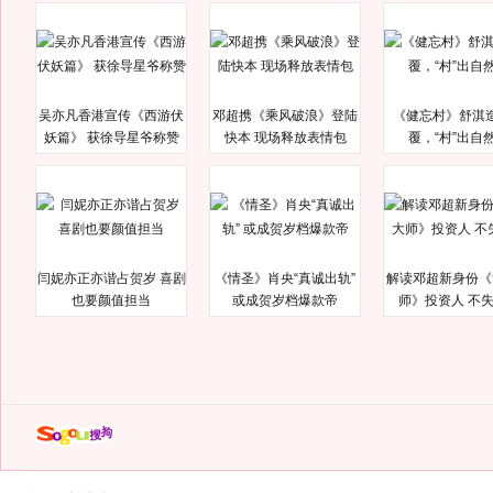
吴亦凡香港宣传《西游伏
邓超携《乘风破浪》登陆
《健忘村》舒淇
妖篇》 获徐导星爷称赞
快本 现场释放表情包
覆，“村”出自
闫妮亦正亦谐占贺岁 喜剧
《情圣》肖央“真诚出轨”
解读邓超新身份《
也要颜值担当
或成贺岁档爆款帝
师》投资人 不