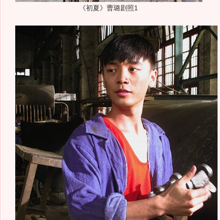
《初夏》曹璐剧照1