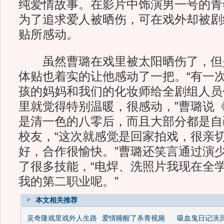
纯爱情故事。在影片中饰演男一号的青
为了追求爱人被晒伤，可在戏外却被剧
贴所感动。
虽然曹璐在戏里被太阳晒伤了，但
体贴也着实的让他感动了一把。“有一
孩的妈妈和我们的化妆师给全剧组人员
里就觉得特别温暖，很感动，”曹璐说
是清一色的八零后，而且大部分都是自
校友，“这次就感觉是回家拍戏，很亲
好，合作很愉快。”曹璐还笑言通过演
了很多技能，“电焊、洗照片我现在全
我的第二职业呢。”
本文相关推荐
吴奇隆戏里戏外人生路
爱情睡醒了杀青视频
吸血鬼日记演