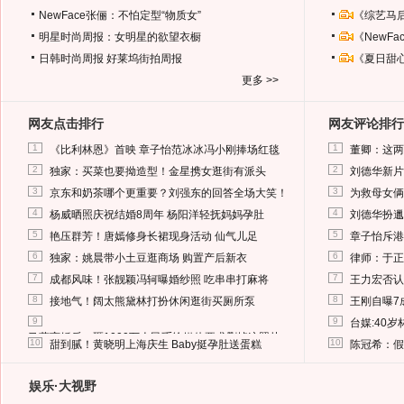
NewFace张俪：不怕定型“物质女”
《综艺马
明星时尚周报：女明星的欲望衣橱
《NewF
日韩时尚周报
好莱坞街拍周报
《夏日甜
更多 >>
网友点击排行
网友评论排行
1
1
《比利林恩》首映 章子怡范冰冰冯小刚捧场红毯
董卿：这两
2
2
独家：买菜也要拗造型！金星携女逛街有派头
刘德华新片
3
3
京东和奶茶哪个更重要？刘强东的回答全场大笑！
为救母女俩
4
4
杨威晒照庆祝结婚8周年 杨阳洋轻抚妈妈孕肚
刘德华扮邋
5
5
艳压群芳！唐嫣修身长裙现身活动 仙气儿足
章子怡斥港
6
6
独家：姚晨带小土豆逛商场 购置产后新衣
律师：于正
7
7
成都风味！张靓颖冯轲曝婚纱照 吃串串打麻将
王力宏否认
8
8
接地气！阔太熊黛林打扮休闲逛街买厕所泵
王刚自曝7
9
9
台媒:40
马蓉离婚后，砸1000万人民币给媒体要求删掉这照片
10
10
甜到腻！黄晓明上海庆生 Baby挺孕肚送蛋糕
陈冠希：假
娱乐·大视野