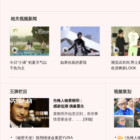
相关视频新闻
今日"小满" 初夏天气以
如果你真的爱我
潮流试衣间:男士
干热为主
色清爽新LOOK
王牌栏目
视频策划
先锋人物黄晓明：
感谢低潮 偶像重生
黄晓明开始意识到，有些事
情需要改变。……
[详细]
《秘密天使》陈翔情迷金素恩YURA
《先锋人