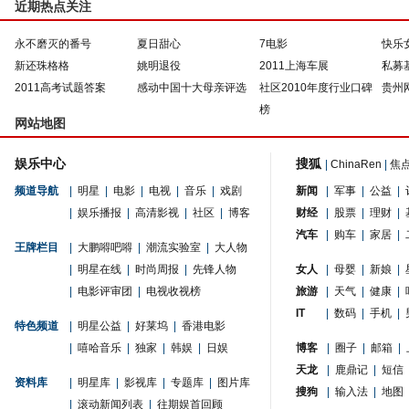
近期热点关注
永不磨灭的番号
夏日甜心
7电影
快乐
新还珠格格
姚明退役
2011上海车展
私募
2011高考试题答案
感动中国十大母亲评选
社区2010年度行业口碑
贵州
榜
网站地图
娱乐中心
搜狐
|
ChinaRen
|
焦
频道导航
|
明星
|
电影
|
电视
|
音乐
|
戏剧
新闻
|
军事
|
公益
|
|
娱乐播报
|
高清影视
|
社区
|
博客
财经
|
股票
|
理财
|
汽车
|
购车
|
家居
|
王牌栏目
|
大鹏嘚吧嘚
|
潮流实验室
|
大人物
|
明星在线
|
时尚周报
|
先锋人物
女人
|
母婴
|
新娘
|
|
电影评审团
|
电视收视榜
旅游
|
天气
|
健康
|
IT
|
数码
|
手机
|
特色频道
|
明星公益
|
好莱坞
|
香港电影
|
嘻哈音乐
|
独家
|
韩娱
|
日娱
博客
|
圈子
|
邮箱
|
天龙
|
鹿鼎记
|
短信
资料库
|
明星库
|
影视库
|
专题库
|
图片库
搜狗
|
输入法
|
地图
|
滚动新闻列表
|
往期娱首回顾