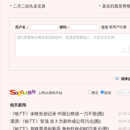
二月二抬头龙见喜
直击归真堂养
新用户注册
用户名：
密码：
我来
上网从搜狗开始
网页
新闻
相关新闻
·
《哈7下》未映先创记录 中国公映或一刀不剪(图)
11-07-
·
票房:《哈7下》登顶 吉卜力新作成公司污点(图)
11-07-
·
《哈7下》首映票房创新高 海外狂收4360万美元(图)
11-07-