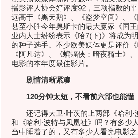
播影评人协会好评度92，三项指数的平
远高于《黑天鹅》、《盗梦空间》、《
甚至小胜今年奥斯卡的最大赢家《国王
业内人士纷纷表示《哈7(下)》将成为
的种子选手。不少欧美媒体更是评价《哈
《阿凡达》、《蝙蝠侠：暗夜骑士》、
电影的本年度最佳影片。
剧情清晰紧凑
120分钟太短，不看前六部也能懂
还记得大卫·叶茨的上两部《哈利·
和《哈利·波特与凤凰社》吗？有多少
当中睡着了的，又有多少人看完电影之