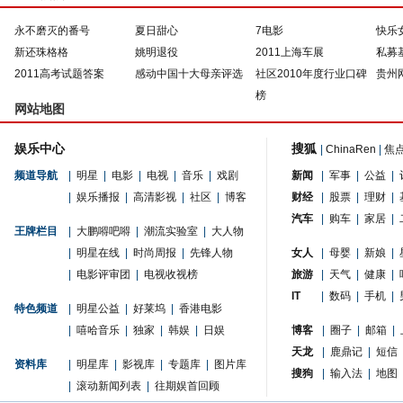
永不磨灭的番号
夏日甜心
7电影
快乐
新还珠格格
姚明退役
2011上海车展
私募
2011高考试题答案
感动中国十大母亲评选
社区2010年度行业口碑
贵州
榜
网站地图
娱乐中心
搜狐
|
ChinaRen
|
焦
频道导航
|
明星
|
电影
|
电视
|
音乐
|
戏剧
新闻
|
军事
|
公益
|
|
娱乐播报
|
高清影视
|
社区
|
博客
财经
|
股票
|
理财
|
汽车
|
购车
|
家居
|
王牌栏目
|
大鹏嘚吧嘚
|
潮流实验室
|
大人物
|
明星在线
|
时尚周报
|
先锋人物
女人
|
母婴
|
新娘
|
|
电影评审团
|
电视收视榜
旅游
|
天气
|
健康
|
IT
|
数码
|
手机
|
特色频道
|
明星公益
|
好莱坞
|
香港电影
|
嘻哈音乐
|
独家
|
韩娱
|
日娱
博客
|
圈子
|
邮箱
|
天龙
|
鹿鼎记
|
短信
资料库
|
明星库
|
影视库
|
专题库
|
图片库
搜狗
|
输入法
|
地图
|
滚动新闻列表
|
往期娱首回顾