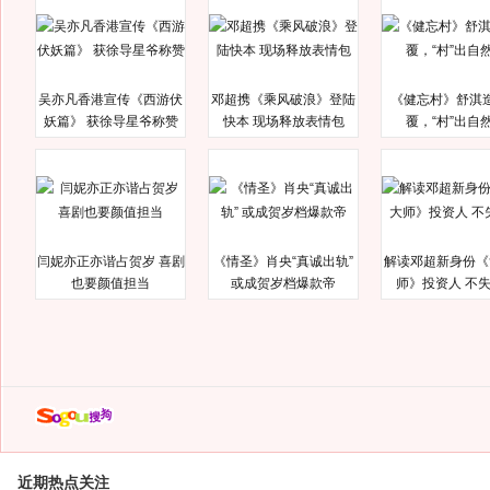
吴亦凡香港宣传《西游伏
邓超携《乘风破浪》登陆
《健忘村》舒淇
妖篇》 获徐导星爷称赞
快本 现场释放表情包
覆，“村”出自
闫妮亦正亦谐占贺岁 喜剧
《情圣》肖央“真诚出轨”
解读邓超新身份《
也要颜值担当
或成贺岁档爆款帝
师》投资人 不
近期热点关注