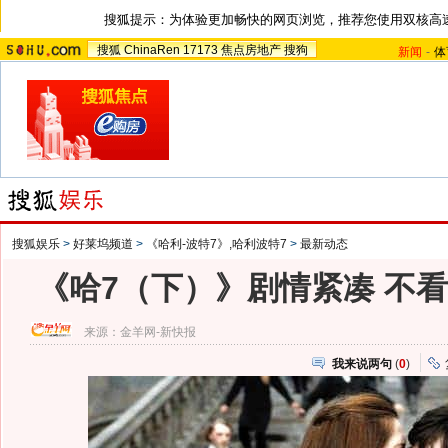
搜狐提示：为体验更加畅快的网页浏览，推荐您使用双核高
搜狐
ChinaRen
17173
焦点房地产
搜狗
新闻
-
体
搜狐娱乐
>
好莱坞频道
>
《哈利-波特7》,哈利波特7
>
最新动态
《哈7（下）》剧情紧凑 不
来源：
金羊网-新快报
我来说两句
(
0
)