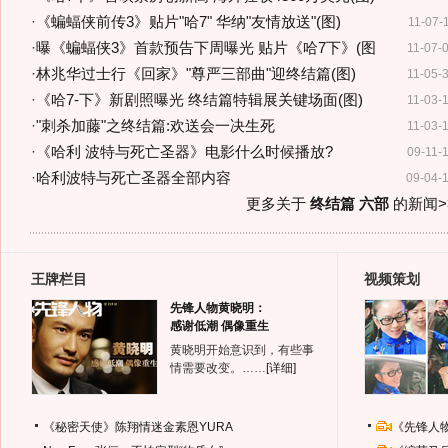
·
《蝙蝠侠前传3》贴片"哈7" 华纳"友情放送"(图)
11-07-
·
曝《蝙蝠侠3》首款预告下周曝光 贴片《哈7下》(图
11-07-
·
林兆华过士行《回家》"尊严三部曲"迎终结篇(图)
11-05-
·
《哈7-下》新剧照曝光 终结篇特辑展关键场面(图)
11-03-
·
"刺杀加藤"之终结篇:欢送会一决生死
11-03-
·
《哈利 波特与死亡圣器》电影什么时候播放?
09-11-
·
哈利波特与死亡圣器全部内容
09-04-
更多关于
终结篇 六部
的新闻>
王牌栏目
视频策划
先锋人物黄晓明：
感谢低潮 偶像重生
黄晓明开始意识到，有些事
情需要改变。……
[详细]
《秘密天使》陈翔情迷金素恩YURA
《先锋人