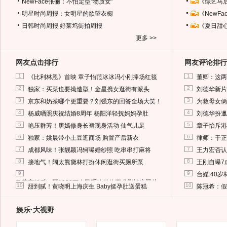
NewFace张俪：不怕定型“物质女”
《综艺马
明星时尚周报：女明星的欲望衣橱
《NewF
日韩时尚周报
好莱坞街拍周报
《夏日甜
更多 >>
网友点击排行
网友评论排行
1
1
《比利林恩》首映 章子怡范冰冰冯小刚捧场红毯
董卿：这两
2
2
独家：买菜也要拗造型！金星携女逛街有派头
刘德华新片
3
3
京东和奶茶哪个更重要？刘强东的回答全场大笑！
为救母女俩
4
4
杨威晒照庆祝结婚8周年 杨阳洋轻抚妈妈孕肚
刘德华扮邋
5
5
艳压群芳！唐嫣修身长裙现身活动 仙气儿足
章子怡斥港
6
6
独家：姚晨带小土豆逛商场 购置产后新衣
律师：于正
7
7
成都风味！张靓颖冯轲曝婚纱照 吃串串打麻将
王力宏否认
8
8
接地气！阔太熊黛林打扮休闲逛街买厕所泵
王刚自曝7
9
9
台媒:40
马蓉离婚后，砸1000万人民币给媒体要求删掉这照片
10
10
甜到腻！黄晓明上海庆生 Baby挺孕肚送蛋糕
陈冠希：假
娱乐·大视野