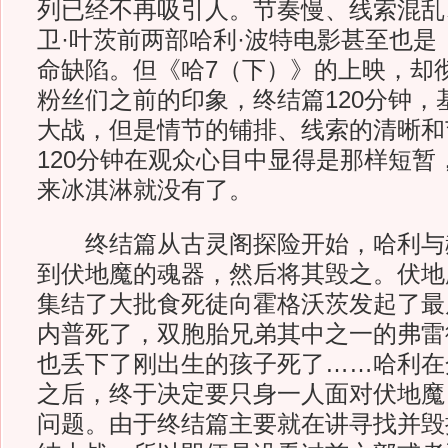
列已经不再吸引人。节奏慢、线索混乱
卫·叶茨前两部哈利·波特电影甚至也是
命缺陷。但《哈7（下）》的上映，却
粉丝们之前的印象，终结篇120分钟，
大战，但是情节的铺排、线索的清晰和
120分钟在观众心目中显得是那样短暂
来冰淇淋就没有了。
终结篇从古灵阁探险开始，哈利与
到伏地魔的魂器，然后将其毁之。伏地
集结了大批食死徒向霍格沃茨发起了最
内普死了，双胞胎兄弟其中之一的弗雷
也丢下了刚出生的孩子死了……哈利在
之后，终于决定要只身一人面对伏地魔
问题。由于终结篇主要就在讲寻找并毁