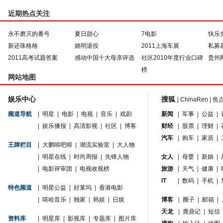
近期热点关注
永不磨灭的番号
夏日甜心
7电影
快乐
新还珠格格
姚明退役
2011上海车展
私募
2011高考试题答案
感动中国十大母亲评选
社区2010年度行业口碑
贵州
榜
网站地图
娱乐中心
搜狐
|
ChinaRen
|
焦
频道导航
|
明星
|
电影
|
电视
|
音乐
|
戏剧
新闻
|
军事
|
公益
|
|
娱乐播报
|
高清影视
|
社区
|
博客
财经
|
股票
|
理财
|
汽车
|
购车
|
家居
|
王牌栏目
|
大鹏嘚吧嘚
|
潮流实验室
|
大人物
|
明星在线
|
时尚周报
|
先锋人物
女人
|
母婴
|
新娘
|
|
电影评审团
|
电视收视榜
旅游
|
天气
|
健康
|
IT
|
数码
|
手机
|
特色频道
|
明星公益
|
好莱坞
|
香港电影
|
嘻哈音乐
|
独家
|
韩娱
|
日娱
博客
|
圈子
|
邮箱
|
天龙
|
鹿鼎记
|
短信
资料库
|
明星库
|
影视库
|
专题库
|
图片库