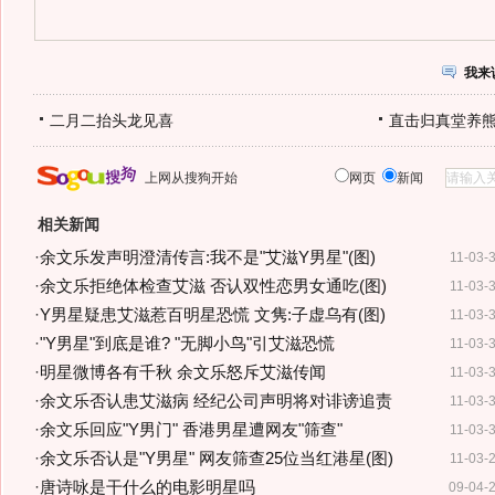
我来
二月二抬头龙见喜
直击归真堂养
上网从搜狗开始
网页
新闻
相关新闻
·
余文乐发声明澄清传言:我不是"艾滋Y男星"(图)
11-03-
·
余文乐拒绝体检查艾滋 否认双性恋男女通吃(图)
11-03-
·
Y男星疑患艾滋惹百明星恐慌 文隽:子虚乌有(图)
11-03-
·
"Y男星"到底是谁? "无脚小鸟"引艾滋恐慌
11-03-
·
明星微博各有千秋 余文乐怒斥艾滋传闻
11-03-
·
余文乐否认患艾滋病 经纪公司声明将对诽谤追责
11-03-
·
余文乐回应"Y男门" 香港男星遭网友"筛查"
11-03-
·
余文乐否认是"Y男星" 网友筛查25位当红港星(图)
11-03-
·
唐诗咏是干什么的电影明星吗
09-04-