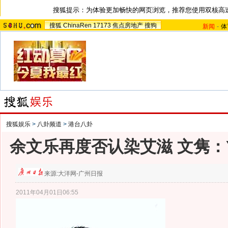
搜狐提示：为体验更加畅快的网页浏览，推荐您使用双核高
搜狐
ChinaRen
17173
焦点房地产
搜狗
新闻
-
体
搜狐娱乐
>
八卦频道
>
港台八卦
余文乐再度否认染艾滋 文隽：
来源:
大洋网-广州日报
2011年04月01日06:55