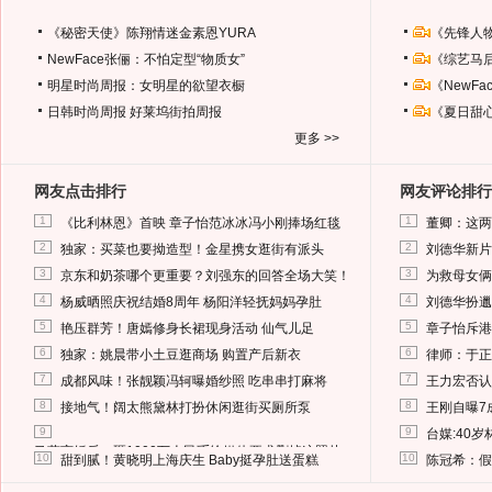
《秘密天使》陈翔情迷金素恩YURA
《先锋人
NewFace张俪：不怕定型“物质女”
《综艺马
明星时尚周报：女明星的欲望衣橱
《NewF
日韩时尚周报
好莱坞街拍周报
《夏日甜
更多 >>
网友点击排行
网友评论排行
1
1
《比利林恩》首映 章子怡范冰冰冯小刚捧场红毯
董卿：这两
2
2
独家：买菜也要拗造型！金星携女逛街有派头
刘德华新片
3
3
京东和奶茶哪个更重要？刘强东的回答全场大笑！
为救母女俩
4
4
杨威晒照庆祝结婚8周年 杨阳洋轻抚妈妈孕肚
刘德华扮邋
5
5
艳压群芳！唐嫣修身长裙现身活动 仙气儿足
章子怡斥港
6
6
独家：姚晨带小土豆逛商场 购置产后新衣
律师：于正
7
7
成都风味！张靓颖冯轲曝婚纱照 吃串串打麻将
王力宏否认
8
8
接地气！阔太熊黛林打扮休闲逛街买厕所泵
王刚自曝7
9
9
台媒:40
马蓉离婚后，砸1000万人民币给媒体要求删掉这照片
10
10
甜到腻！黄晓明上海庆生 Baby挺孕肚送蛋糕
陈冠希：假