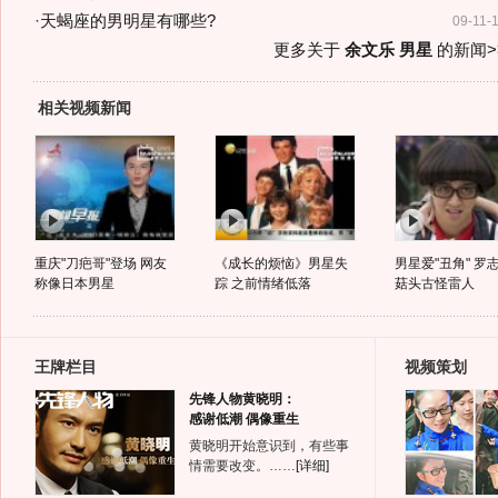
·
天蝎座的男明星有哪些?
09-11-
更多关于
余文乐 男星
的新闻>
相关视频新闻
重庆"刀疤哥"登场 网友
《成长的烦恼》男星失
男星爱"丑角" 罗
称像日本男星
踪 之前情绪低落
菇头古怪雷人
王牌栏目
视频策划
先锋人物黄晓明：
感谢低潮 偶像重生
黄晓明开始意识到，有些事
情需要改变。……
[详细]