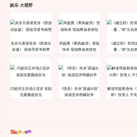
娱乐·大视野
吴亦凡香港宣传《西游伏
邓超携《乘风破浪》登陆
《健忘村》舒淇
妖篇》 获徐导星爷称赞
快本 现场释放表情包
覆，“村”出自
闫妮亦正亦谐占贺岁 喜剧
《情圣》肖央“真诚出轨”
解读邓超新身份《
也要颜值担当
或成贺岁档爆款帝
师》投资人 不