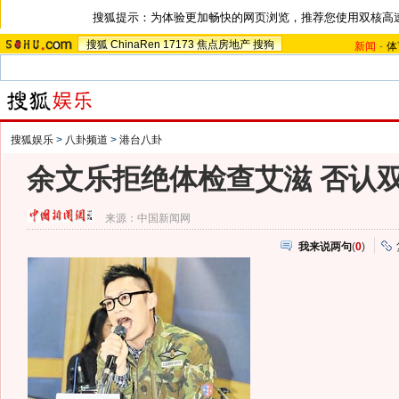
搜狐提示：为体验更加畅快的网页浏览，推荐您使用双核高
搜狐
ChinaRen
17173
焦点房地产
搜狗
新闻
-
体
搜狐娱乐
>
八卦频道
>
港台八卦
余文乐拒绝体检查艾滋 否认
来源：
中国新闻网
我来说两句
(
0
)