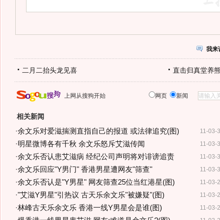
我来
二月二抬头龙见喜
直击归真堂养
上网从搜狗开始
网页
新闻
相关新闻
·
余文乐对爱滋揣测直指自己的报道 或法律追究(图)
11-03-
·
明星微博各有千秋 余文乐怒斥艾滋传闻
11-03-
·
余文乐否认患艾滋病 经纪公司声明将对诽谤追责
11-03-
·
余文乐回应"Y男门" 香港男星遭网友"筛查"
11-03-
·
余文乐否认是"Y男星" 网友筛查25位当红港星(图)
11-03-
·
"艾滋Y男星"引热议 古天乐余文乐"被嫌疑"(图)
11-03-
·
林峰古天乐余文乐 香港一线Y男星会是谁(图)
11-03-