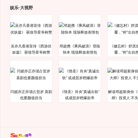
娱乐·大视野
吴亦凡香港宣传《西游伏
邓超携《乘风破浪》登陆
《健忘村》舒淇
妖篇》 获徐导星爷称赞
快本 现场释放表情包
覆，“村”出自
闫妮亦正亦谐占贺岁 喜剧
《情圣》肖央“真诚出轨”
解读邓超新身份《
也要颜值担当
或成贺岁档爆款帝
师》投资人 不