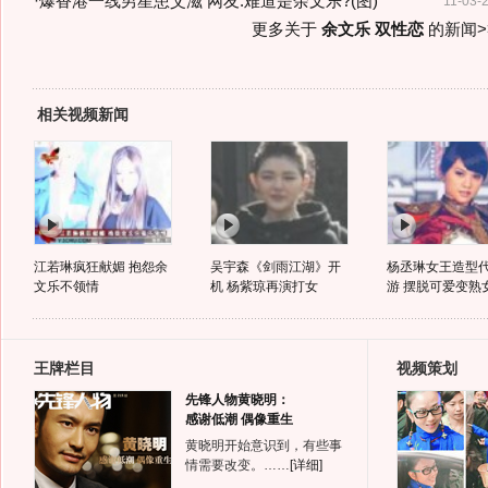
·
爆香港一线男星患艾滋 网友:难道是余文乐?(图)
11-03-
更多关于
余文乐 双性恋
的新闻>
相关视频新闻
江若琳疯狂献媚 抱怨余
吴宇森《剑雨江湖》开
杨丞琳女王造型
文乐不领情
机 杨紫琼再演打女
游 摆脱可爱变熟
王牌栏目
视频策划
先锋人物黄晓明：
感谢低潮 偶像重生
黄晓明开始意识到，有些事
情需要改变。……
[详细]