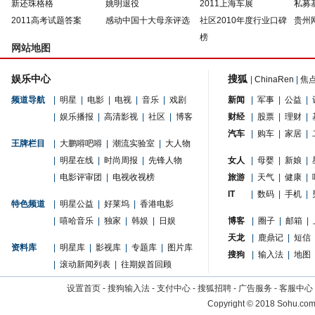
新还珠格格
姚明退役
2011上海车展
私募
2011高考试题答案
感动中国十大母亲评选
社区2010年度行业口碑
贵州
榜
网站地图
娱乐中心
搜狐
|
ChinaRen
|
焦
频道导航
|
明星
|
电影
|
电视
|
音乐
|
戏剧
新闻
|
军事
|
公益
|
|
娱乐播报
|
高清影视
|
社区
|
博客
财经
|
股票
|
理财
|
汽车
|
购车
|
家居
|
王牌栏目
|
大鹏嘚吧嘚
|
潮流实验室
|
大人物
|
明星在线
|
时尚周报
|
先锋人物
女人
|
母婴
|
新娘
|
|
电影评审团
|
电视收视榜
旅游
|
天气
|
健康
|
IT
|
数码
|
手机
|
特色频道
|
明星公益
|
好莱坞
|
香港电影
|
嘻哈音乐
|
独家
|
韩娱
|
日娱
博客
|
圈子
|
邮箱
|
天龙
|
鹿鼎记
|
短信
资料库
|
明星库
|
影视库
|
专题库
|
图片库
搜狗
|
输入法
|
地图
|
滚动新闻列表
|
往期娱首回顾
设置首页
-
搜狗输入法
-
支付中心
-
搜狐招聘
-
广告服务
-
客服中心
Copyright
©
2018 Sohu.com 