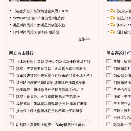
《秘密天使》陈翔情迷金素恩YURA
《先锋人
NewFace张俪：不怕定型“物质女”
《综艺马
明星时尚周报：女明星的欲望衣橱
《NewF
日韩时尚周报
好莱坞街拍周报
《夏日甜
更多 >>
网友点击排行
网友评论排行
1
1
《比利林恩》首映 章子怡范冰冰冯小刚捧场红毯
董卿：这两
2
2
独家：买菜也要拗造型！金星携女逛街有派头
刘德华新片
3
3
京东和奶茶哪个更重要？刘强东的回答全场大笑！
为救母女俩
4
4
杨威晒照庆祝结婚8周年 杨阳洋轻抚妈妈孕肚
刘德华扮邋
5
5
艳压群芳！唐嫣修身长裙现身活动 仙气儿足
章子怡斥港
6
6
独家：姚晨带小土豆逛商场 购置产后新衣
律师：于正
7
7
成都风味！张靓颖冯轲曝婚纱照 吃串串打麻将
王力宏否认
8
8
接地气！阔太熊黛林打扮休闲逛街买厕所泵
王刚自曝7
9
9
台媒:40
马蓉离婚后，砸1000万人民币给媒体要求删掉这照片
10
10
甜到腻！黄晓明上海庆生 Baby挺孕肚送蛋糕
陈冠希：假