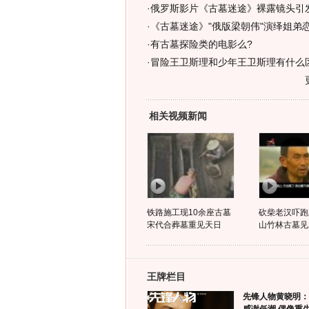
·
俄罗斯影片《古墓迷途》裸露镜头引发
·
《古墓迷途》"俄版梁朝伟"演绎姐弟
·
有古墓探险类的电影么?
·
冒险王卫斯理和少年王卫斯理有什么
相关视频新闻
铁路施工现10余座古墓
砍柴老汉吓跑
宋代合葬墓重见天日
山竹林古墓见
王牌栏目
先锋人物黄晓明：