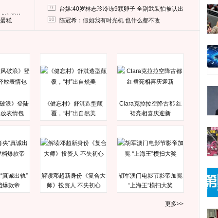
9
台媒:40岁林志玲冷冻9颗卵子 全副武装怕被认出
删掉这照片
10
送蛋糕
陈冠希：假如我有时光机 也什么都不改
破浪》登陆
《健忘村》舒淇造型颠
Clara克拉拉空降古都 红
释放表情包
覆，“村”出自然美
裙亮相喜庆迎新
“真诚出轨”
解读邓超新身份《复合大
胡军澳门电影节影帝加冕
档爆款帝
师》投资人 不失初心
“上海王”横扫大奖
更多>>