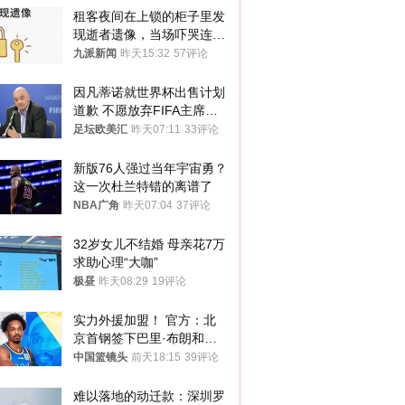
租客夜间在上锁的柜子里发
现逝者遗像，当场吓哭连夜
搬离，房东退还押金
九派新闻
昨天15:32
57评论
因凡蒂诺就世界杯出售计划
道歉 不愿放弃FIFA主席职
位
足坛欧美汇
昨天07:11
33评论
新版76人强过当年宇宙勇？
这一次杜兰特错的离谱了
NBA广角
昨天07:04
37评论
32岁女儿不结婚 母亲花7万
求助心理“大咖”
极昼
昨天08:29
19评论
实力外援加盟！ 官方：北
京首钢签下巴里·布朗和桑
普森
中国篮镜头
前天18:15
39评论
难以落地的动迁款：深圳罗