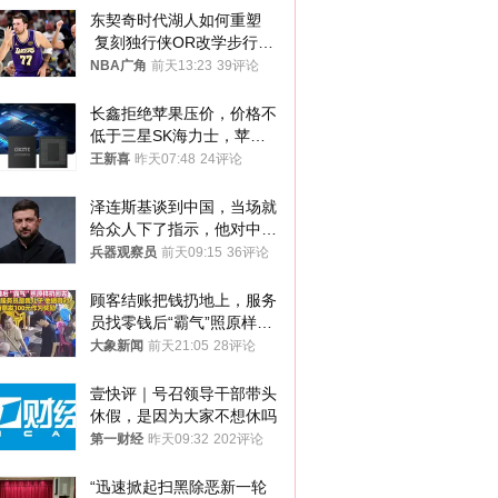
东契奇时代湖人如何重塑
 复刻独行侠OR改学步行
者？
NBA广角
前天13:23
39评论
长鑫拒绝苹果压价，价格不
低于三星SK海力士，苹果
失去了议价权
王新喜
昨天07:48
24评论
泽连斯基谈到中国，当场就
给众人下了指示，他对中国
和中乌关系，显然又有了新
兵器观察员
前天09:15
36评论
的想法
顾客结账把钱扔地上，服务
员找零钱后“霸气”照原样扔
回去
大象新闻
前天21:05
28评论
壹快评｜号召领导干部带头
休假，是因为大家不想休吗
第一财经
昨天09:32
202评论
“迅速掀起扫黑除恶新一轮