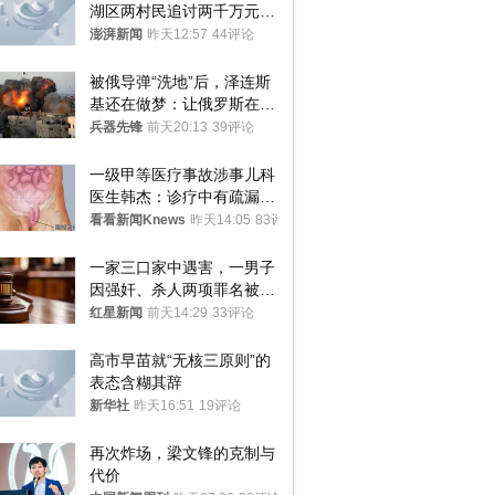
湖区两村民追讨两千万元动
迁款八年未果
澎湃新闻
昨天12:57
44评论
被俄导弹“洗地”后，泽连斯
基还在做梦：让俄罗斯在冬
季前求和？
兵器先锋
前天20:13
39评论
一级甲等医疗事故涉事儿科
医生韩杰：诊疗中有疏漏，
我认错，但不能认罪
看看新闻Knews
昨天14:05
83评论
一家三口家中遇害，一男子
因强奸、杀人两项罪名被判
死缓 最高检介入后改判无
红星新闻
前天14:29
33评论
罪
高市早苗就“无核三原则”的
表态含糊其辞
新华社
昨天16:51
19评论
再次炸场，梁文锋的克制与
代价