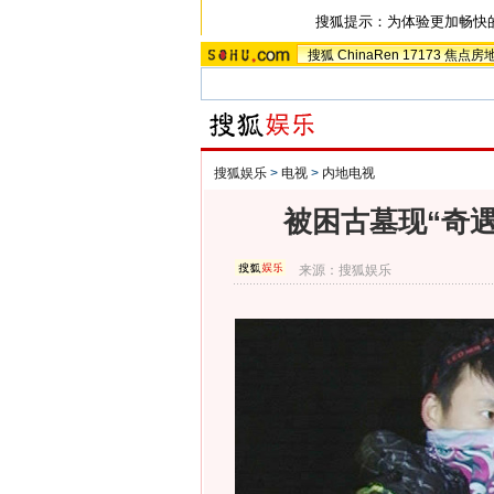
搜狐提示：为体验更加畅快
搜狐
ChinaRen
17173
焦点房
搜狐娱乐
>
电视
>
内地电视
被困古墓现“奇
来源：
搜狐娱乐