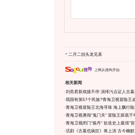
二月二抬头龙见喜
上网从搜狗开始
相关新闻
·
刘奕君新戏接不停 演绎污点证人古墓探
·
我国有第57个民族?青海卫视冒险王走
·
青海卫视冒险王北海寻珠 海上飘行险遇
·
青海卫视勇闯"鬼门关" 冒险王探底千年
·
青海卫视闭门"炼丹" 欲造史上最强"冒
·
话剧《古墓也疯狂》将上演 古今幽默对