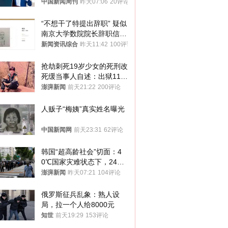
中国新闻周刊
昨天07:06
20评论
“不想干了特提出辞职” 疑似
南京大学数院院长辞职信流
传 院方回应
新闻资讯综合
昨天11:42
100评论
抢劫刺死19岁少女的死刑改
死缓当事人自述：出狱11年
间始终刻意躲避被害人家属
澎湃新闻
前天21:22
200评论
人贩子“梅姨”真实姓名曝光
中国新闻网
前天23:31
62评论
韩国“超高龄社会”切面：4
0℃国家灾难状态下，2400
名首尔老人还在巷子里收废
澎湃新闻
昨天07:21
104评论
纸
俄罗斯征兵乱象：熟人设
局，拉一个人给8000元
知世
前天19:29
153评论