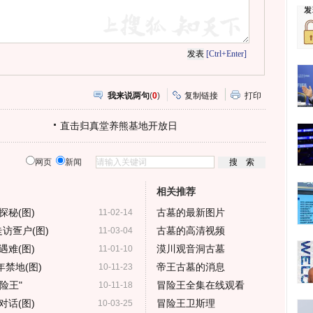
[Ctrl+Enter]
我来说两句
(
0
)
复制链接
打印
直击归真堂养熊基地开放日
网页
新闻
相关推荐
秘(图)
古墓的最新图片
11-02-14
访疍户(图)
古墓的高清视频
11-03-04
难(图)
漠川观音洞古墓
11-01-10
禁地(图)
帝王古墓的消息
10-11-23
险王"
冒险王全集在线观看
10-11-18
话(图)
冒险王卫斯理
10-03-25