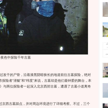
夜色中探险千年古墓
过发干的尸骨，沿着漆黑阴暗狭长的地道前往古墓探险，绝对
探险者“潜艇”和“纬度”来说，古墓却是他们最钟爱的舞台，本
王》与两位探险者一起深入北京西郊古墓，遭遇了古墓小道离奇
京西古墓踩点，并对周边环境进行了详细考察。不过，三个