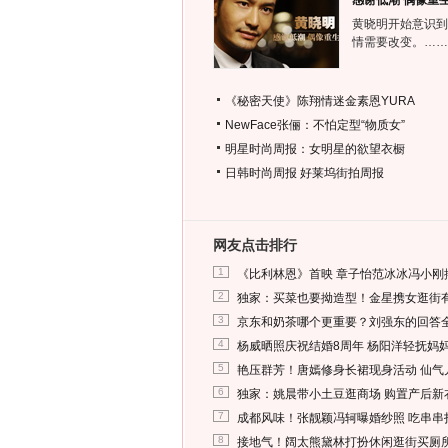
感谢低潮 偶像重
黄晓明开始意识到
情需要改变。……
《秘密天使》陈翔情迷金素恩YURA
NewFace张俪：不怕定型“物质女”
明星时尚周报：女明星的欲望衣橱
日韩时尚周报
好莱坞街拍周报
网友点击排行
1
《比利林恩》首映 章子怡范冰冰冯小刚
2
独家：买菜也要拗造型！金星携女逛街
3
京东和奶茶哪个更重要？刘强东的回答
4
杨威晒照庆祝结婚8周年 杨阳洋轻抚妈
5
艳压群芳！唐嫣修身长裙现身活动 仙气
6
独家：姚晨带小土豆逛商场 购置产后新
7
成都风味！张靓颖冯轲曝婚纱照 吃串串
8
接地气！阔太熊黛林打扮休闲逛街买厕