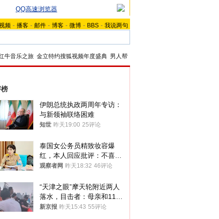
QQ高速浏览器
视频
-
播客
-
邮件
-
博客
-
微博
-
BBS
-
我说两句
红牛音乐之旅
金立特约搜狐视频年度盛典
男人帮
评榜
伊朗总统执政两周年专访：
与新领袖联络困难
知世
昨天19:00
25评论
泰国女公务员精致妆容爆
红，本人回应批评：不喜欢
就别看
观察者网
昨天18:32
46评论
“天津之眼”摩天轮附近两人
落水，目击者：母亲和11岁
儿子先后被打捞上岸
新京报
昨天15:43
55评论