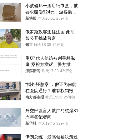
小孩碰坏一酒店纸巾盒，被
要求赔偿924元，游客质疑
酒店房客物品超高标价，市
新快报
昨天20:51
25评论
监部门：不违规
俄罗斯政客逃往法国 此前
曾公开挑战普京
知世
昨天18:38
71评论
重庆“代人信访被判寻衅滋
事”案检方撤诉、警方撤
案，两被告人获国赔
澎湃新闻
昨天17:33
43评论
“婚外胚胎案”：假证为何能
在医院通行？谁有权销毁胚
胎？
南方都市报
昨天15:29
25评论
外交部发言人就广岛核爆81
周年答记者问
新华社
昨天19:45
39评论
伊朗总统：最高领袖决策过