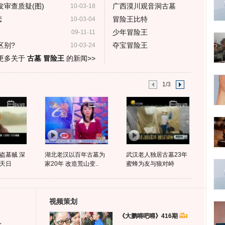
审查质疑(图)
广西漠川观音洞古墓
10-03-18
恋
冒险王比特
10-03-04
少年冒险王
09-11-11
区别?
夺宝冒险王
10-03-24
更多关于
古墓 冒险王
的新闻>>
1/3
盗墓贼 深
湖北老汉以百年古墓为
武汉老人独居古墓23年
天日
家20年 改造荒山变..
蜜蜂为友与狼对峙
视频策划
《大鹏嘚吧嘚》416期