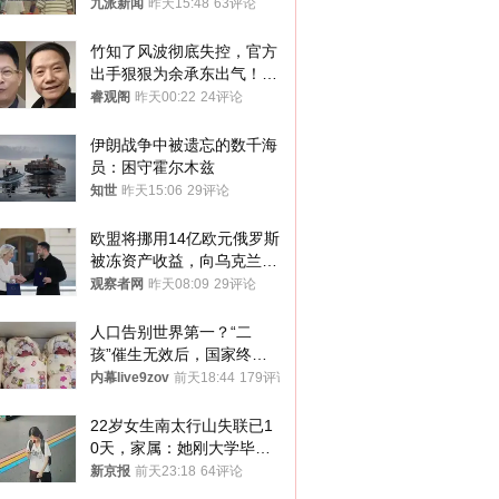
衷是为了陪伴，毕业后将不
九派新闻
昨天15:48
63评论
再营业
竹知了风波彻底失控，官方
出手狠狠为余承东出气！雷
军果然没说错
睿观阁
昨天00:22
24评论
伊朗战争中被遗忘的数千海
员：困守霍尔木兹
知世
昨天15:06
29评论
欧盟将挪用14亿欧元俄罗斯
被冻资产收益，向乌克兰提
供援助
观察者网
昨天08:09
29评论
人口告别世界第一？“二
孩”催生无效后，国家终于
向住房出手了！
内幕live9zov
前天18:44
179评论
22岁女生南太行山失联已1
0天，家属：她刚大学毕业
想到山里旅行
新京报
前天23:18
64评论