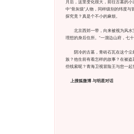
月后，这里变化很大，前往古墓的小道
中“骨灰级”人物，同样级别的纬度
探究竟？真是个不小的麻烦。
北京西郊一带，向来被视为风水宝
理想的身后住所。“一溜边山府，七
阴冷的古墓，青砖石瓦在这个尘封
族？他生前有着怎样的故事？在被盗
些线索呢？青海卫视冒险王与您一起
上搜狐微博 与明星对话