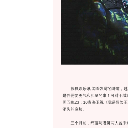
搜狐娱乐讯 闻着发霉的味道，越
是件需要勇气和胆量的事！可对于城市
周五晚23：10青海卫视《我是冒险
消失的麻烦。
三个月前，纬度与潜艇两人曾来过