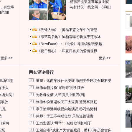
生
杨丽萍提菜篮逛车展 时尚
，有些事
与村姑仅一线之隔…
[详细]
[详细]
《先锋人物》：黄磊不惑之年中的智慧
《综艺马后炮》陈柏霖曝初吻属于范冰冰
《NewFace》：《北爱》导演续集玩穿越
《夏日甜心》：和夏日有关的爱情世界
更多 >>
更多 >>
网友评论排行
1
捧场红毯
董卿：这两年没什么突破 激烈竞争环境令我不安
2
有派头
刘德华新片扮“犀利哥”街头狂奔
3
全场大笑！
为救母女俩 人艺演员中数刀(图)
4
妈孕肚
刘德华扮邋遢农民工太逼真 遭警察驱赶
5
儿足
章子怡斥港媒歧视内地演员 称刁钻势利
6
衣
律师：于正不构成侵权 只能道德谴责
7
打麻将
王力宏否认“辱华”：别给歌词扣帽子
8
所泵
王刚自曝7成家产为古董藏品：睡180年历史古床