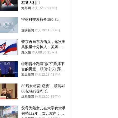
程遭人利用
海外网
昨天15:09
93评论
宇树科技发行价150.8元
澎湃新闻
昨天19:11
83评论
普京再向东方借兵，这次出
兵数量十分惊人，美媒：俄
朝要动真格？
烽火菌
昨天08:30
31评论
特朗普小跑着“救下”险摔下
台的男童，顺便“补刀”拜
登：“我可不想他像拜登一
极目新闻
昨天12:13
43评论
样摔下来”
80后女柜员“逆袭”，获聘42
00亿银行副行长
红星新闻
昨天13:20
32评论
父母为陪女儿在大学食堂承
包档口2年，女儿发声：初