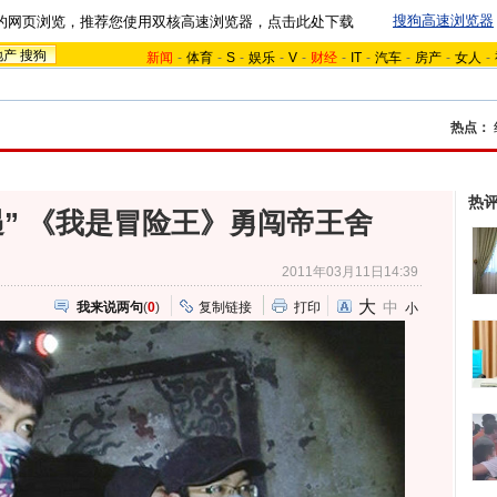
搜狗高速浏览器
的网页浏览，推荐您使用双核高速浏览器，点击此处下载
地产
搜狗
新闻
-
体育
-
S
-
娱乐
-
V
-
财经
-
IT
-
汽车
-
房产
-
女人
-
热点：
热
遇” 《我是冒险王》勇闯帝王舍
2011年03月11日14:39
大
中
我来说两句
(
0
)
复制链接
打印
小