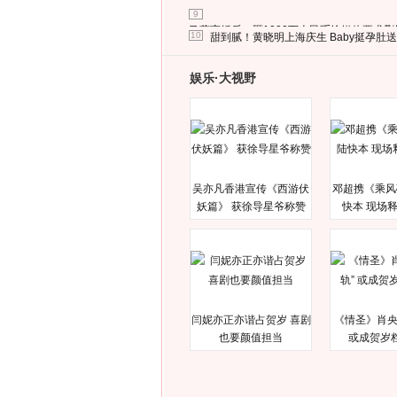
9
马蓉离婚后，砸1000万人民币给媒体要求
10
甜到腻！黄晓明上海庆生 Baby挺孕肚
娱乐·大视野
吴亦凡香港宣传《西游伏
邓超携《乘风
妖篇》 获徐导星爷称赞
快本 现场
闫妮亦正亦谐占贺岁 喜剧
《情圣》肖央
也要颜值担当
或成贺岁