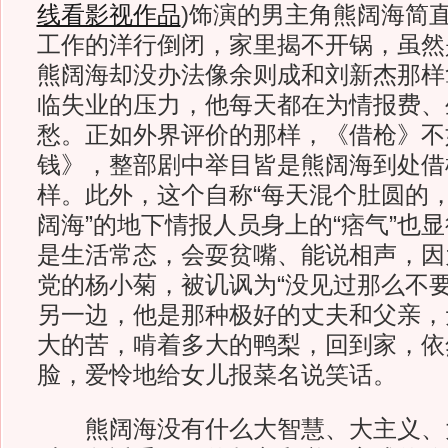
线看影视作品
)
饰演的男主角熊阔海简直
工作的洋行倒闭，家里揭不开锅，虽然
熊阔海却没办法像余则成和刘新杰那样
临失业的压力，他每天都在为情报费、
愁。正如外界评价的那样，《借枪》不
钱》，整部剧中举目皆是熊阔海到处借
样。此外，这个自称“每天混个肚圆的
阔海”的地下情报人员身上的“痞气”也
是生活常态，会耍贫嘴、能说相声，因
党的杨小菊，被讥讽为“没见过那么不要
另一边，他是那种极好的丈夫和父亲，
大的苦，啃着多大的鸭梨，回到家，依
脸，爱怜地给女儿报菜名说笑话。
熊阔海没有什么大智慧、大主义、