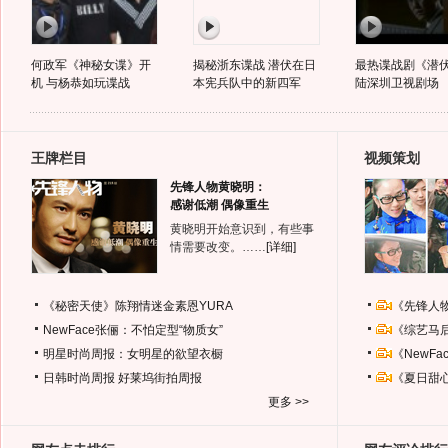
何政军《神秘女谍》开
揭秘浙东谍战 潜伏在日
最热谍战剧《潜
机 与杨恭如玩谍战
本宪兵队中的新四军
陆深圳卫视剧场
王牌栏目
视频策划
先锋人物黄晓明：
感谢低潮 偶像重生
黄晓明开始意识到，有些事
情需要改变。……
[详细]
《秘密天使》陈翔情迷金素恩YURA
《先锋人
NewFace张俪：不怕定型“物质女”
《综艺马
明星时尚周报：女明星的欲望衣橱
《NewF
日韩时尚周报
好莱坞街拍周报
《夏日甜
更多 >>