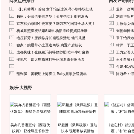
网友点击排行
网友评论排行
1
1
《比利林恩》首映 章子怡范冰冰冯小刚捧场红毯
董卿：这两
2
2
独家：买菜也要拗造型！金星携女逛街有派头
刘德华新片
3
3
京东和奶茶哪个更重要？刘强东的回答全场大笑！
为救母女俩
4
4
杨威晒照庆祝结婚8周年 杨阳洋轻抚妈妈孕肚
刘德华扮邋
5
5
艳压群芳！唐嫣修身长裙现身活动 仙气儿足
章子怡斥港
6
6
独家：姚晨带小土豆逛商场 购置产后新衣
律师：于正
7
7
成都风味！张靓颖冯轲曝婚纱照 吃串串打麻将
王力宏否认
8
8
接地气！阔太熊黛林打扮休闲逛街买厕所泵
王刚自曝7
9
9
台媒:40
马蓉离婚后，砸1000万人民币给媒体要求删掉这照片
10
10
甜到腻！黄晓明上海庆生 Baby挺孕肚送蛋糕
陈冠希：假
娱乐·大视野
吴亦凡香港宣传《西游伏
邓超携《乘风破浪》登陆
《健忘村》舒淇
妖篇》 获徐导星爷称赞
快本 现场释放表情包
覆，“村”出自