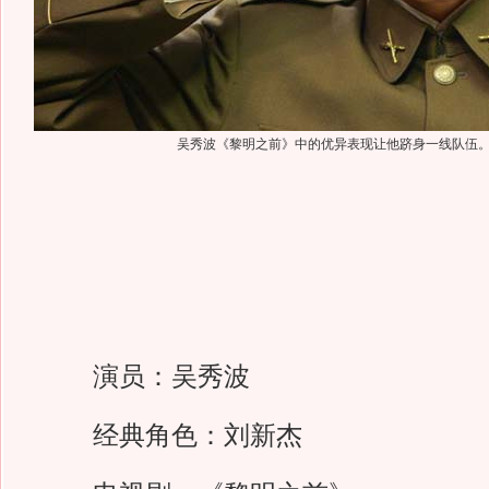
吴秀波《黎明之前》中的优异表现让他跻身一线队伍
演员：吴秀波
经典角色：刘新杰