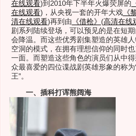
在线观看
)
到2010年下半年火爆荧屏的
在线观看
)
，从央视一套的开年大戏
《
清在线观看
)
再到由
《借枪》
(
高清在线
剧系列陆续登场，可以预见的是在短期
会降温。而这些优秀剧集塑造的英雄人
空洞的模式，在拥有理想信仰的同时也
一面。而塑造这些角色的演员们从中得
众最喜爱的四位谍战剧英雄形象的称为
王”。
一、插科打诨熊阔海