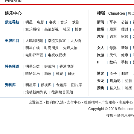
网站地图
娱乐中心
搜狐
|
ChinaRen
|
焦
频道导航
|
明星
|
电影
|
电视
|
音乐
|
戏剧
新闻
|
军事
|
公益
|
|
娱乐播报
|
高清影视
|
社区
|
博客
财经
|
股票
|
理财
|
汽车
|
购车
|
家居
|
王牌栏目
|
大鹏嘚吧嘚
|
潮流实验室
|
大人物
|
明星在线
|
时尚周报
|
先锋人物
女人
|
母婴
|
新娘
|
|
电影评审团
|
电视收视榜
旅游
|
天气
|
健康
|
IT
|
数码
|
手机
|
特色频道
|
明星公益
|
好莱坞
|
香港电影
|
嘻哈音乐
|
独家
|
韩娱
|
日娱
博客
|
圈子
|
邮箱
|
天龙
|
鹿鼎记
|
短信
资料库
|
明星库
|
影视库
|
专题库
|
图片库
搜狗
|
输入法
|
地图
|
滚动新闻列表
|
往期娱首回顾
设置首页
-
搜狗输入法
-
支付中心
-
搜狐招聘
-
广告服务
-
客服中心
Copyright
©
2018 Sohu.com 
搜狐不良信息举