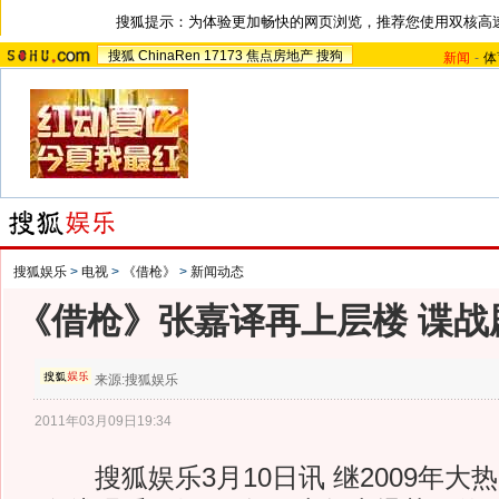
搜狐提示：为体验更加畅快的网页浏览，推荐您使用双核高
搜狐
ChinaRen
17173
焦点房地产
搜狗
新闻
-
体
搜狐娱乐
>
电视
>
《借枪》
>
新闻动态
《借枪》张嘉译再上层楼 谍战
来源:
搜狐娱乐
2011年03月09日19:34
搜狐娱乐3月10日讯 继2009年大