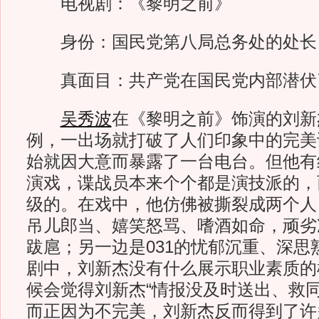
电视剧：《黎明之前》
身份：国民党第八局总务处的处长
真面目：共产党在国民党内部潜伏了
吴秀波
在《黎明之前》饰演的刘新
例，一出场就打破了人们印象中的完美
始就因大意而暴露了一台电台。但他有
演戏，谍战员本来个个都是演技派的，
级的。在戏中，他仿佛被撕裂成两个人
吊儿郎当、嬉笑怒骂、嗜酒如命，顽劣
跋扈；另一边是031的忧郁沉重、深思
剧中，刘新杰没有什么展示职业素质的
候会觉得刘新杰“情报没及时送出、救同
而正因为不完美，刘新杰反而得到了许