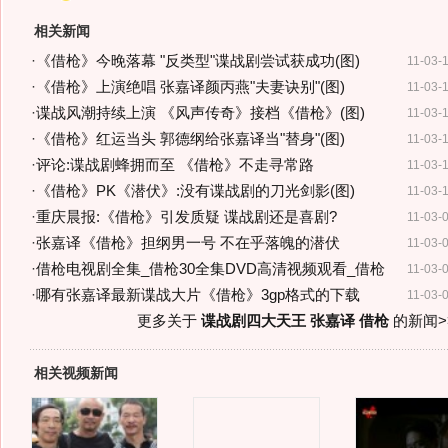
相关新闻
·
《借枪》今晚落幕 "反类型"谍战剧尝试获成功(图)
11-03-
·
《借枪》上演绝唱 张嘉译颜丙燕"夫妻诀别"(图)
11-03-
·
谍战风潮持续上演 《风声传奇》接档《借枪》(图)
11-03-
·
《借枪》红运当头 郭德纲给张嘉译当"替身"(图)
11-03-
·
评论:谍战剧蜂拥而至 《借枪》不走寻常路
11-03-
·
《借枪》PK《潜伏》:没有谍战剧的刀光剑影(图)
11-03-
·
重庆晨报:《借枪》引发质疑 谍战剧还是喜剧?
11-03-
·
张嘉译《借枪》担纲男一号 不在乎落魄的潜伏
11-03-
·
借枪电视剧全集_借枪30全集DVD高清视频观看_借枪
11-03-
·
哪有张嘉译最新谍战大片《借枪》3gp格式的下载
11-03-
更多关于
谍战剧四大天王 张嘉译 借枪
的新闻>
相关视频新闻