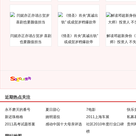
闫妮亦正亦谐占贺岁 喜剧
《情圣》肖央“真诚出轨”
解读邓超新身份《
也要颜值担当
或成贺岁档爆款帝
师》投资人 不
近期热点关注
永不磨灭的番号
夏日甜心
7电影
快乐
新还珠格格
姚明退役
2011上海车展
私募
2011高考试题答案
感动中国十大母亲评选
社区2010年度行业口碑
贵州
榜