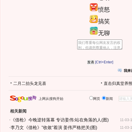
愤怒
搞笑
无聊
[Ctrl+Enter]
我来
二月二抬头龙见喜
直击归真堂养
上网从搜狗开始
网页
新闻
相关新闻
·
《借枪》今晚逆转落幕 专访姜伟:站在角落的人(图)
11-03-
·
李乃文《借枪》"收敛"着演 姜伟严格把关(图)
11-03-