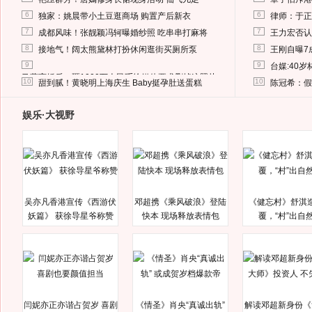
6
6
独家：姚晨带小土豆逛商场 购置产后新衣
律师：于正
7
7
成都风味！张靓颖冯轲曝婚纱照 吃串串打麻将
王力宏否认
8
8
接地气！阔太熊黛林打扮休闲逛街买厕所泵
王刚自曝7
9
9
台媒:40
马蓉离婚后，砸1000万人民币给媒体要求删掉这照片
10
10
甜到腻！黄晓明上海庆生 Baby挺孕肚送蛋糕
陈冠希：假
娱乐·大视野
吴亦凡香港宣传《西游伏
邓超携《乘风破浪》登陆
《健忘村》舒淇
妖篇》 获徐导星爷称赞
快本 现场释放表情包
覆，“村”出自
闫妮亦正亦谐占贺岁 喜剧
《情圣》肖央“真诚出轨”
解读邓超新身份《