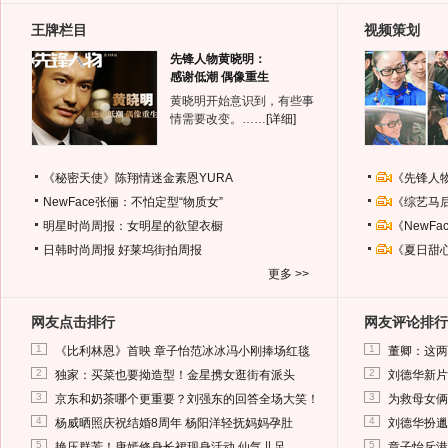
王牌栏目
视频策划
先锋人物黄晓明：
感谢低潮 偶像重生
黄晓明开始意识到，有些事
情需要改变。……
[详细]
《秘密天使》陈翔情迷金素恩YURA
《先锋人
NewFace张俪：不怕定型“物质女”
《综艺马
明星时尚周报：女明星的欲望衣橱
《NewF
日韩时尚周报
好莱坞街拍周报
《夏日甜
更多 >>
网友点击排行
网友评论排行
1
1
《比利林恩》首映 章子怡范冰冰冯小刚捧场红毯
董卿：这两
2
2
独家：买菜也要拗造型！金星携女逛街有派头
刘德华新片
3
3
京东和奶茶哪个更重要？刘强东的回答全场大笑！
为救母女俩
4
4
杨威晒照庆祝结婚8周年 杨阳洋轻抚妈妈孕肚
刘德华扮邋
5
5
艳压群芳！唐嫣修身长裙现身活动 仙气儿足
章子怡斥港