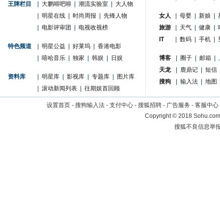
王牌栏目
|
大鹏嘚吧嘚
|
潮流实验室
|
大人物
|
明星在线
|
时尚周报
|
先锋人物
女人
|
母婴
|
新娘
|
|
电影评审团
|
电视收视榜
旅游
|
天气
|
健康
|
IT
|
数码
|
手机
|
特色频道
|
明星公益
|
好莱坞
|
香港电影
|
嘻哈音乐
|
独家
|
韩娱
|
日娱
博客
|
圈子
|
邮箱
|
天龙
|
鹿鼎记
|
短信
资料库
|
明星库
|
影视库
|
专题库
|
图片库
搜狗
|
输入法
|
地图
|
滚动新闻列表
|
往期娱首回顾
设置首页
-
搜狗输入法
-
支付中心
-
搜狐招聘
-
广告服务
-
客服中心
Copyright
©
2018 Sohu.com 
搜狐不良信息举