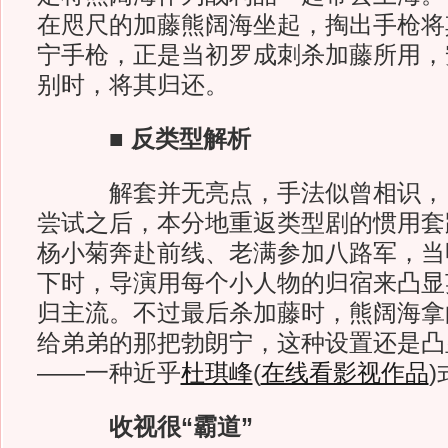
在咫尺的加藤熊阔海坐起，掏出手枪将
宁手枪，正是当初罗成刺杀加藤所用，
别时，将其归还。
■ 反类型解析
解套并无亮点，手法似曾相识，《
尝试之后，本分地重返类型剧的惯用套
杨小菊奔赴前线、老满参加八路军，当
下时，导演用每个小人物的归宿来凸显
归主流。不过最后杀加藤时，熊阔海拿
给弟弟的那把勃朗宁，这种设置还是凸
——一种近乎
杜琪峰
(
在线看影视作品
)
收视很“霸道”