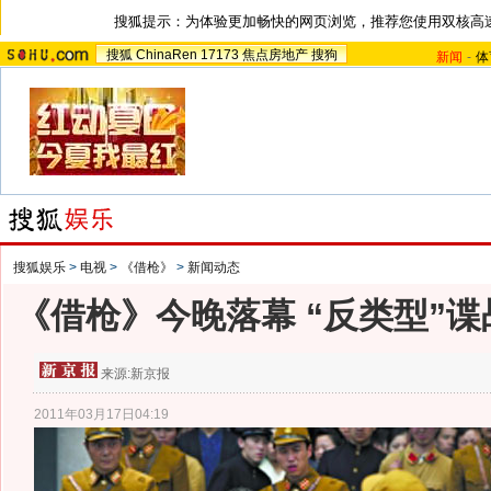
搜狐提示：为体验更加畅快的网页浏览，推荐您使用双核高
搜狐
ChinaRen
17173
焦点房地产
搜狗
新闻
-
体
搜狐娱乐
>
电视
>
《借枪》
>
新闻动态
《借枪》今晚落幕 “反类型”
来源:
新京报
2011年03月17日04:19