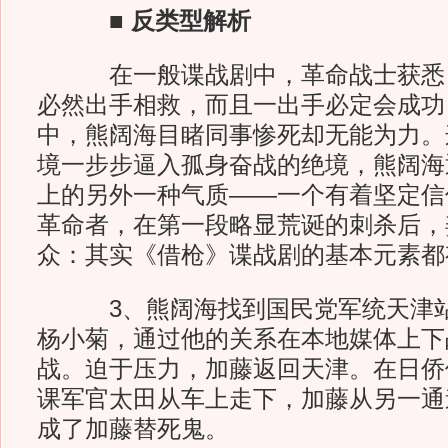
■ 反类型解析
在一般谍战剧中，革命战士获悉自
必然出手相救，而且一出手必定会成功
中，熊阔海目睹同事惨死却无能为力。
境一步步逼入孤身奋战的绝境，熊阔海
上的另外一种气质——一个有着坚定信
革命者，在第一段略显荒诞的刺杀后，
众：其实《借枪》谍战剧的基本元素都
3、熊阔海找到国民党军统天津站
杨小菊，通过他的关系在本地媒体上下
战。迫于压力，加藤返回天津。在日侨
课军官太田从车上走下，加藤从另一通
成了加藤替死鬼。