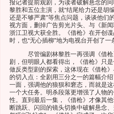
报记者提前观剧，为读者破解悬念的同
黎胜和五位主演，就“结尾给力还是胡编
还是不够严肃”等焦点问题，谈谈他们
视方面，删掉广告剪光片头、与《新闻
浙江卫视大获全胜。《借枪》在开创谍
时，也“无心插柳”地为电视台开创了一
尽管编剧林黎胜一再强调《借枪》
剧，但明眼人都看得出，《借枪》只是
做反类型剧的探索，这体现在《借枪》
的切入点：全剧用三分之一的篇幅介绍
一面，强调他的狼狈和窘态，而就是这
一个大任务。明杀段落更增强了人物的
性。直到最后一集，《借枪》才像其他
断跳跃、闪回的镜头切换中破解悬念、