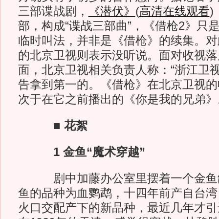
三部谍战剧，
《潜伏》
(
高清在线观看
)
部，构成“谍战三部曲”，《借枪2》只
临时叫法，并非是《借枪》的续集。对
的北京卫视则表示没听说。面对收视落
面，北京卫视相关负责人称：“浙江卫视
告拿到第一的。《借枪》在北京卫视的
次于在它之前播出的《你是我的兄弟》
■ 花絮
1 金鱼“魔术穿越”
剧中加藤办公室里摆着一个金鱼缸
鱼的品种为血鹦鹉，十四年前产自台湾
火口交配产下的新品种，最近几年才引