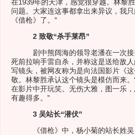
在1939年的天津，感觉很穿越。林黎
问题。大家连这事都拿出来异议，我只
《借枪》了。”
2 致敬“杀手莱昂”
剧中熊阔海的领导老潘在一次接头
死前拉响手雷自杀，并称这是送给敌人
写镜头，被网友称为是向法国影片《这
敬。林黎胜承认这个镜头是模仿而来。
在影片中开玩笑。无伤大雅，图一乐，
有趣得多。”
3 吴站长“潜伏”
《借枪》中，杨小菊的站长姓吴，