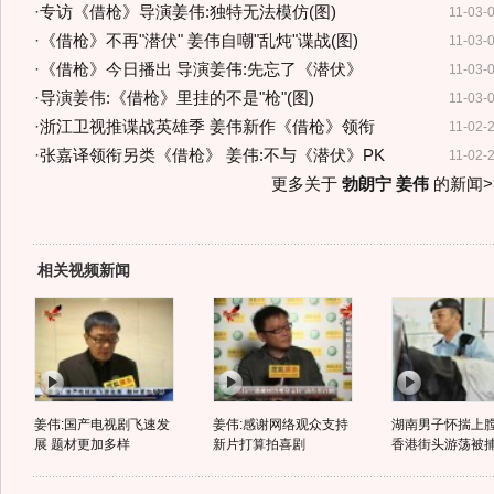
·
专访《借枪》导演姜伟:独特无法模仿(图)
11-03-
·
《借枪》不再"潜伏" 姜伟自嘲"乱炖"谍战(图)
11-03-
·
《借枪》今日播出 导演姜伟:先忘了《潜伏》
11-03-
·
导演姜伟:《借枪》里挂的不是"枪"(图)
11-03-
·
浙江卫视推谍战英雄季 姜伟新作《借枪》领衔
11-02-
·
张嘉译领衔另类《借枪》 姜伟:不与《潜伏》PK
11-02-
更多关于
勃朗宁 姜伟
的新闻>
相关视频新闻
姜伟:国产电视剧飞速发
姜伟:感谢网络观众支持
湖南男子怀揣上
展 题材更加多样
新片打算拍喜剧
香港街头游荡被