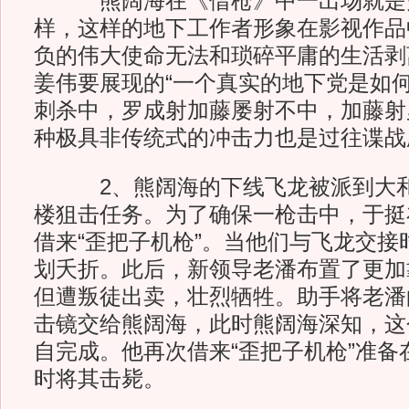
熊阔海在《借枪》中一出场就是穷
样，这样的地下工作者形象在影视作品
负的伟大使命无法和琐碎平庸的生活剥
姜伟要展现的“一个真实的地下党是如何
刺杀中，罗成射加藤屡射不中，加藤射
种极具非传统式的冲击力也是过往谍战
2、熊阔海的下线飞龙被派到大和
楼狙击任务。为了确保一枪击中，于挺
借来“歪把子机枪”。当他们与飞龙交接
划夭折。此后，新领导老潘布置了更加
但遭叛徒出卖，壮烈牺牲。助手将老潘
击镜交给熊阔海，此时熊阔海深知，这
自完成。他再次借来“歪把子机枪”准备
时将其击毙。