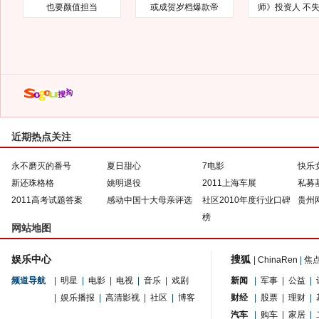
也要颜值担当
或成贺岁档爆款帝
师》投资人 不
近期热点关注
永不磨灭的番号
夏日甜心
7电影
快乐
新还珠格格
姚明退役
2011上海车展
私募
2011高考试题答案
感动中国十大母亲评选
社区2010年度行业口碑
贵州
榜
网站地图
娱乐中心
搜狐
|
ChinaRen
|
焦
频道导航
|
明星
|
电影
|
电视
|
音乐
|
戏剧
新闻
|
军事
|
公益
|
|
娱乐播报
|
高清影视
|
社区
|
博客
财经
|
股票
|
理财
|
汽车
|
购车
|
家居
|