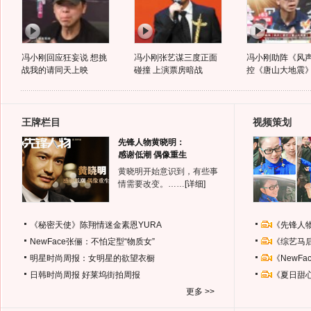
冯小刚回应狂妄说 想挑
冯小刚张艺谋三度正面
冯小刚助阵《风
战我的请同天上映
碰撞 上演票房暗战
控《唐山大地震
王牌栏目
视频策划
先锋人物黄晓明：
感谢低潮 偶像重生
黄晓明开始意识到，有些事
情需要改变。……
[详细]
《秘密天使》陈翔情迷金素恩YURA
《先锋人
NewFace张俪：不怕定型“物质女”
《综艺马
明星时尚周报：女明星的欲望衣橱
《NewF
日韩时尚周报
好莱坞街拍周报
《夏日甜
更多 >>