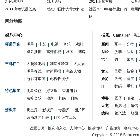
新还珠格格
姚明退役
2011上海车展
私募
2011高考试题答案
感动中国十大母亲评选
社区2010年度行业口碑
贵州
榜
网站地图
娱乐中心
搜狐
|
ChinaRen
|
焦
频道导航
|
明星
|
电影
|
电视
|
音乐
|
戏剧
新闻
|
军事
|
公益
|
|
娱乐播报
|
高清影视
|
社区
|
博客
财经
|
股票
|
理财
|
汽车
|
购车
|
家居
|
王牌栏目
|
大鹏嘚吧嘚
|
潮流实验室
|
大人物
|
明星在线
|
时尚周报
|
先锋人物
女人
|
母婴
|
新娘
|
|
电影评审团
|
电视收视榜
旅游
|
天气
|
健康
|
IT
|
数码
|
手机
|
特色频道
|
明星公益
|
好莱坞
|
香港电影
|
嘻哈音乐
|
独家
|
韩娱
|
日娱
博客
|
圈子
|
邮箱
|
天龙
|
鹿鼎记
|
短信
资料库
|
明星库
|
影视库
|
专题库
|
图片库
搜狗
|
输入法
|
地图
|
滚动新闻列表
|
往期娱首回顾
设置首页
-
搜狗输入法
-
支付中心
-
搜狐招聘
-
广告服务
-
客服中心
Copyright
©
2018 Sohu.com 