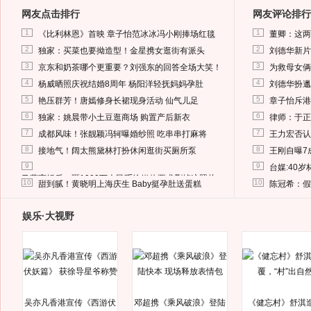
网友点击排行
网友评论排行
1
1
《比利林恩》首映 章子怡范冰冰冯小刚捧场红毯
董卿：这两
2
2
独家：买菜也要拗造型！金星携女逛街有派头
刘德华新片
3
3
京东和奶茶哪个更重要？刘强东的回答全场大笑！
为救母女俩
4
4
杨威晒照庆祝结婚8周年 杨阳洋轻抚妈妈孕肚
刘德华扮邋
5
5
艳压群芳！唐嫣修身长裙现身活动 仙气儿足
章子怡斥港
6
6
独家：姚晨带小土豆逛商场 购置产后新衣
律师：于正
7
7
成都风味！张靓颖冯轲曝婚纱照 吃串串打麻将
王力宏否认
8
8
接地气！阔太熊黛林打扮休闲逛街买厕所泵
王刚自曝7
9
9
台媒:40
马蓉离婚后，砸1000万人民币给媒体要求删掉这照片
10
10
甜到腻！黄晓明上海庆生 Baby挺孕肚送蛋糕
陈冠希：假
娱乐·大视野
吴亦凡香港宣传《西游伏
邓超携《乘风破浪》登陆
《健忘村》舒淇