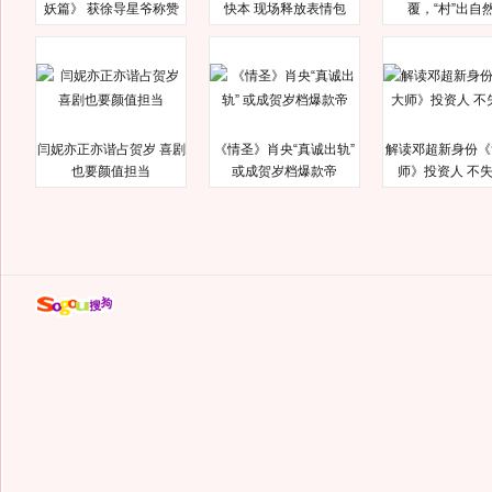
妖篇》 获徐导星爷称赞
快本 现场释放表情包
覆，“村”出自
闫妮亦正亦谐占贺岁 喜剧
《情圣》肖央“真诚出轨”
解读邓超新身份《
也要颜值担当
或成贺岁档爆款帝
师》投资人 不