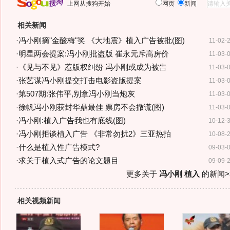
上网从搜狗开始
网页
新闻
相关新闻
·
冯小刚摘"金酸梅"奖 《大地震》植入广告被批(图)
11-02-
·
明星两会提案:冯小刚批盗版 崔永元斥高房价
11-03-
·
《见与不见》惹版权纠纷 冯小刚或成为被告
11-03-
·
张艺谋冯小刚提交打击电影盗版提案
11-03-
·
第507期:张伟平,别拿冯小刚当炮灰
11-03-
·
徐帆冯小刚获封华鼎最佳 票房不会撒谎(图)
11-03-
·
冯小刚:植入广告我也有底线(图)
10-12-
·
冯小刚拒谈植入广告 《非常勿扰2》三亚热拍
10-08-
·
什么是植入性广告模式?
09-03-
·
求关于植入式广告的论文题目
09-09-
更多关于
冯小刚 植入
的新闻>
相关视频新闻