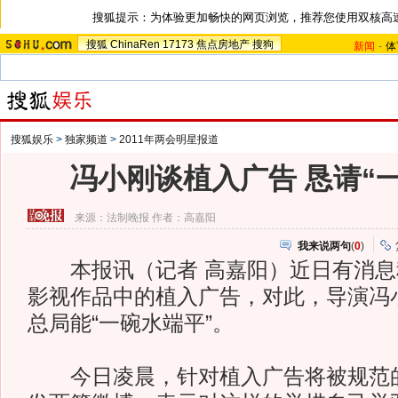
搜狐提示：为体验更加畅快的网页浏览，推荐您使用双核高
搜狐
ChinaRen
17173
焦点房地产
搜狗
新闻
-
体
搜狐娱乐
>
独家频道
>
2011年两会明星报道
冯小刚谈植入广告 恳请“
来源：
法制晚报
作者：高嘉阳
我来说两句
(
0
)
本报讯（记者 高嘉阳）近日有消息
影视作品中的植入广告，对此，导演冯
总局能“一碗水端平”。
今日凌晨，针对植入广告将被规范的