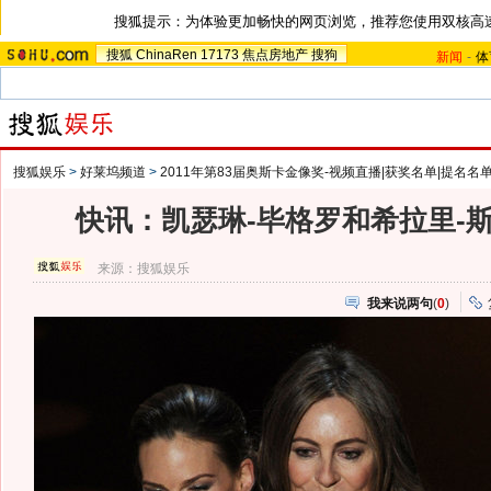
搜狐提示：为体验更加畅快的网页浏览，推荐您使用双核高
搜狐
ChinaRen
17173
焦点房地产
搜狗
新闻
-
体
搜狐娱乐
>
好莱坞频道
>
2011年第83届奥斯卡金像奖-视频直播|获奖名单|提名名
快讯：凯瑟琳-毕格罗和希拉里-
来源：
搜狐娱乐
我来说两句
(
0
)