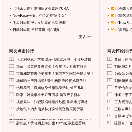
《秘密天使》陈翔情迷金素恩YURA
《先锋人
NewFace张俪：不怕定型“物质女”
《综艺马
明星时尚周报：女明星的欲望衣橱
《NewF
日韩时尚周报
好莱坞街拍周报
《夏日甜
更多 >>
网友点击排行
网友评论排行
1
1
《比利林恩》首映 章子怡范冰冰冯小刚捧场红毯
董卿：这两
2
2
独家：买菜也要拗造型！金星携女逛街有派头
刘德华新片
3
3
京东和奶茶哪个更重要？刘强东的回答全场大笑！
为救母女俩
4
4
杨威晒照庆祝结婚8周年 杨阳洋轻抚妈妈孕肚
刘德华扮邋
5
5
艳压群芳！唐嫣修身长裙现身活动 仙气儿足
章子怡斥港
6
6
独家：姚晨带小土豆逛商场 购置产后新衣
律师：于正
7
7
成都风味！张靓颖冯轲曝婚纱照 吃串串打麻将
王力宏否认
8
8
接地气！阔太熊黛林打扮休闲逛街买厕所泵
王刚自曝7
9
9
台媒:40
马蓉离婚后，砸1000万人民币给媒体要求删掉这照片
10
10
甜到腻！黄晓明上海庆生 Baby挺孕肚送蛋糕
陈冠希：假