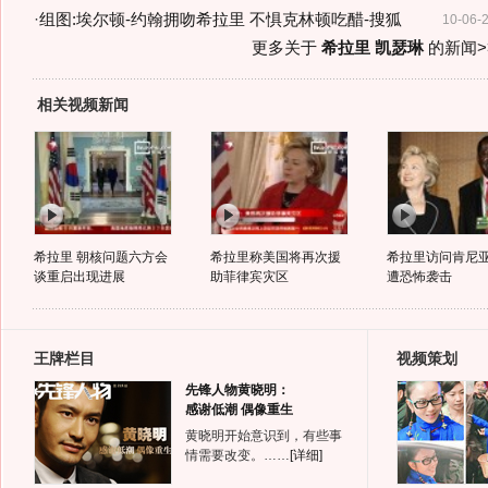
·
组图:埃尔顿-约翰拥吻希拉里 不惧克林顿吃醋-搜狐
10-06-
更多关于
希拉里 凯瑟琳
的新闻>
相关视频新闻
希拉里 朝核问题六方会
希拉里称美国将再次援
希拉里访问肯尼
谈重启出现进展
助菲律宾灾区
遭恐怖袭击
王牌栏目
视频策划
先锋人物黄晓明：
感谢低潮 偶像重生
黄晓明开始意识到，有些事
情需要改变。……
[详细]