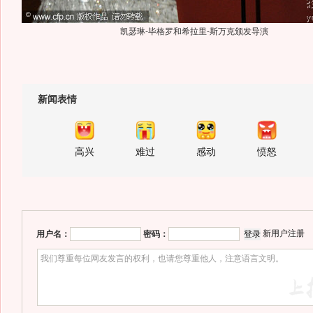
凯瑟琳-毕格罗和希拉里-斯万克颁发导演
新闻表情
高兴
难过
感动
愤怒
新用户注册
用户名：
密码：