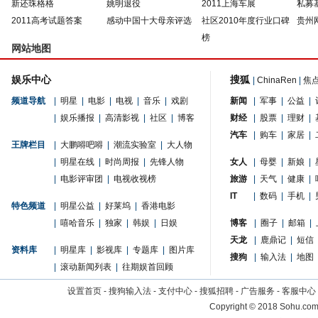
新还珠格格
姚明退役
2011上海车展
私募
2011高考试题答案
感动中国十大母亲评选
社区2010年度行业口碑
贵州
榜
网站地图
娱乐中心
搜狐
|
ChinaRen
|
焦
频道导航
|
明星
|
电影
|
电视
|
音乐
|
戏剧
新闻
|
军事
|
公益
|
|
娱乐播报
|
高清影视
|
社区
|
博客
财经
|
股票
|
理财
|
汽车
|
购车
|
家居
|
王牌栏目
|
大鹏嘚吧嘚
|
潮流实验室
|
大人物
|
明星在线
|
时尚周报
|
先锋人物
女人
|
母婴
|
新娘
|
|
电影评审团
|
电视收视榜
旅游
|
天气
|
健康
|
IT
|
数码
|
手机
|
特色频道
|
明星公益
|
好莱坞
|
香港电影
|
嘻哈音乐
|
独家
|
韩娱
|
日娱
博客
|
圈子
|
邮箱
|
天龙
|
鹿鼎记
|
短信
资料库
|
明星库
|
影视库
|
专题库
|
图片库
搜狗
|
输入法
|
地图
|
滚动新闻列表
|
往期娱首回顾
设置首页
-
搜狗输入法
-
支付中心
-
搜狐招聘
-
广告服务
-
客服中心
Copyright
©
2018 Sohu.com 