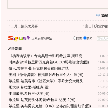
我来
二月二抬头龙见喜
直击归真堂养
上网从搜狗开始
网页
新闻
相关新闻
·
《杨澜访谈录》专访奥斯卡影后希拉里-斯旺克
11-02-
·
时尚点评:希拉里斯万克身着GUCCI羽毛裙出境(图)
11-02-
·
快讯:希拉里-斯旺克抹胸长裙闪耀红毯
11-02-
·
美剧《傲骨贤妻》被指影射希拉里个人生涯(图)
10-11-
·
希拉里-达芙客串《社区大学》 乖乖女变大魔头
10-11-
·
肥大款:希拉里-斯旺克(图)
10-11-
·
本周最美:希拉里-达芙(图)
10-09-
·
希拉里-达芙街头休闲装:希拉里-达芙-2(图)
10-09-
·
希拉里-芙与男友完婚 《OK》公布婚礼甜蜜细节(图)
10-08-