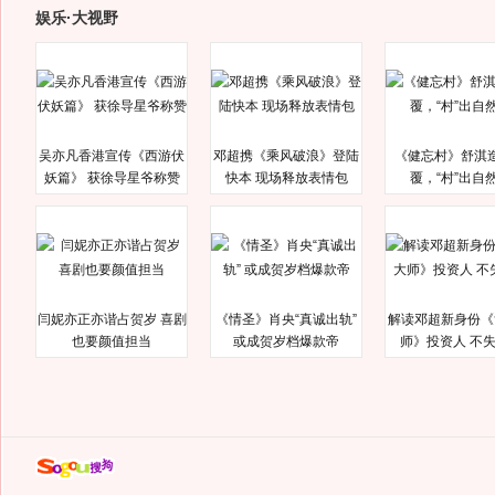
娱乐·大视野
吴亦凡香港宣传《西游伏
邓超携《乘风破浪》登陆
《健忘村》舒淇
妖篇》 获徐导星爷称赞
快本 现场释放表情包
覆，“村”出自
闫妮亦正亦谐占贺岁 喜剧
《情圣》肖央“真诚出轨”
解读邓超新身份《
也要颜值担当
或成贺岁档爆款帝
师》投资人 不