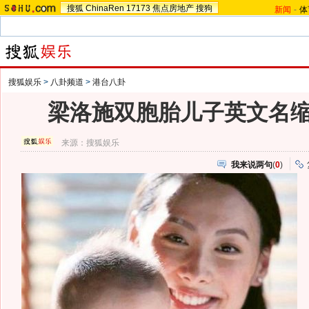
搜狐
ChinaRen
17173
焦点房地产
搜狗
新闻
-
体
搜狐娱乐
>
八卦频道
>
港台八卦
梁洛施双胞胎儿子英文名缩写
来源：
搜狐娱乐
我来说两句
(
0
)