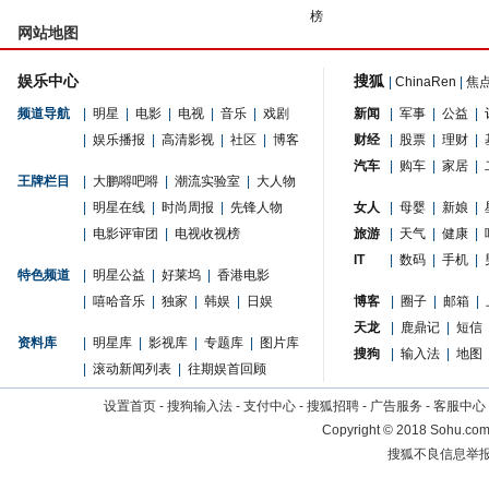
榜
网站地图
娱乐中心
搜狐
|
ChinaRen
|
焦
频道导航
|
明星
|
电影
|
电视
|
音乐
|
戏剧
新闻
|
军事
|
公益
|
|
娱乐播报
|
高清影视
|
社区
|
博客
财经
|
股票
|
理财
|
汽车
|
购车
|
家居
|
王牌栏目
|
大鹏嘚吧嘚
|
潮流实验室
|
大人物
|
明星在线
|
时尚周报
|
先锋人物
女人
|
母婴
|
新娘
|
|
电影评审团
|
电视收视榜
旅游
|
天气
|
健康
|
IT
|
数码
|
手机
|
特色频道
|
明星公益
|
好莱坞
|
香港电影
|
嘻哈音乐
|
独家
|
韩娱
|
日娱
博客
|
圈子
|
邮箱
|
天龙
|
鹿鼎记
|
短信
资料库
|
明星库
|
影视库
|
专题库
|
图片库
搜狗
|
输入法
|
地图
|
滚动新闻列表
|
往期娱首回顾
设置首页
-
搜狗输入法
-
支付中心
-
搜狐招聘
-
广告服务
-
客服中心
Copyright
©
2018 Sohu.com 
搜狐不良信息举