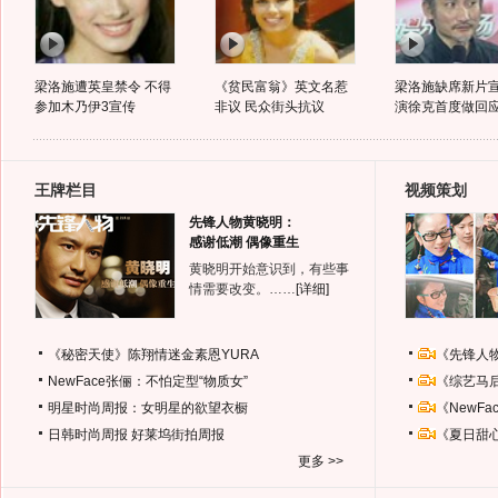
梁洛施遭英皇禁令 不得
《贫民富翁》英文名惹
梁洛施缺席新片宣
参加木乃伊3宣传
非议 民众街头抗议
演徐克首度做回
王牌栏目
视频策划
先锋人物黄晓明：
感谢低潮 偶像重生
黄晓明开始意识到，有些事
情需要改变。……
[详细]
《秘密天使》陈翔情迷金素恩YURA
《先锋人
NewFace张俪：不怕定型“物质女”
《综艺马
明星时尚周报：女明星的欲望衣橱
《NewF
日韩时尚周报
好莱坞街拍周报
《夏日甜
更多 >>