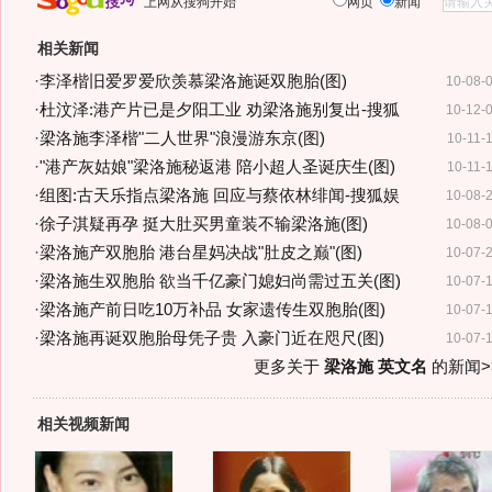
上网从搜狗开始
网页
新闻
相关新闻
·
李泽楷旧爱罗爱欣羡慕梁洛施诞双胞胎(图)
10-08-
·
杜汶泽:港产片已是夕阳工业 劝梁洛施别复出-搜狐
10-12-
·
梁洛施李泽楷"二人世界"浪漫游东京(图)
10-11-
·
"港产灰姑娘"梁洛施秘返港 陪小超人圣诞庆生(图)
10-11-
·
组图:古天乐指点梁洛施 回应与蔡依林绯闻-搜狐娱
10-08-
·
徐子淇疑再孕 挺大肚买男童装不输梁洛施(图)
10-08-
·
梁洛施产双胞胎 港台星妈决战"肚皮之巅"(图)
10-07-
·
梁洛施生双胞胎 欲当千亿豪门媳妇尚需过五关(图)
10-07-
·
梁洛施产前日吃10万补品 女家遗传生双胞胎(图)
10-07-
·
梁洛施再诞双胞胎母凭子贵 入豪门近在咫尺(图)
10-07-
更多关于
梁洛施 英文名
的新闻>
相关视频新闻