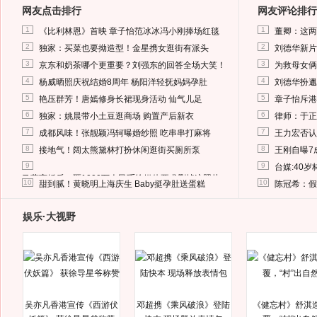
网友点击排行
网友评论排行
1
1
《比利林恩》首映 章子怡范冰冰冯小刚捧场红毯
董卿：这两
2
2
独家：买菜也要拗造型！金星携女逛街有派头
刘德华新片
3
3
京东和奶茶哪个更重要？刘强东的回答全场大笑！
为救母女俩
4
4
杨威晒照庆祝结婚8周年 杨阳洋轻抚妈妈孕肚
刘德华扮邋
5
5
艳压群芳！唐嫣修身长裙现身活动 仙气儿足
章子怡斥港
6
6
独家：姚晨带小土豆逛商场 购置产后新衣
律师：于正
7
7
成都风味！张靓颖冯轲曝婚纱照 吃串串打麻将
王力宏否认
8
8
接地气！阔太熊黛林打扮休闲逛街买厕所泵
王刚自曝7
9
9
台媒:40
马蓉离婚后，砸1000万人民币给媒体要求删掉这照片
10
10
甜到腻！黄晓明上海庆生 Baby挺孕肚送蛋糕
陈冠希：假
娱乐·大视野
吴亦凡香港宣传《西游伏
邓超携《乘风破浪》登陆
《健忘村》舒淇