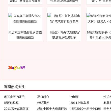
妖篇》 获徐导星爷称赞
快本 现场释放表情包
覆，“村”出自
闫妮亦正亦谐占贺岁 喜剧
《情圣》肖央“真诚出轨”
解读邓超新身份《
也要颜值担当
或成贺岁档爆款帝
师》投资人 不
近期热点关注
永不磨灭的番号
夏日甜心
7电影
快乐
新还珠格格
姚明退役
2011上海车展
私募
2011高考试题答案
感动中国十大母亲评选
社区2010年度行业口碑
贵州