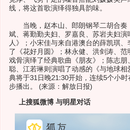
线，将这首歌演绎得独具韵味。
当晚，赵本山、郎朗钢琴二胡合奏
斌、蒋勤勤夫妇、罗嘉良、苏岩夫妇演
人》；小宋佳与来自港澳台的薛凯琪、
了《花好月圆》；林永健、洪剑涛、范
戏骨演绎了经典歌曲《朋友》；陈志朋
聪、江若琳则演唱了动感的《与地球相
典将于31日晚21:30开始，连续5个小
步播出。 (来源：解放日报)
上搜狐微博 与明星对话