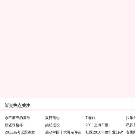
近期热点关注
永不磨灭的番号
夏日甜心
7电影
快乐
新还珠格格
姚明退役
2011上海车展
私募
2011高考试题答案
感动中国十大母亲评选
社区2010年度行业口碑
贵州