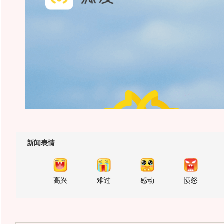
新闻表情
高兴
难过
感动
愤怒