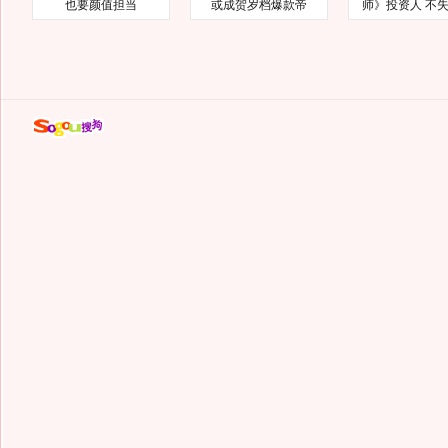
也要颜值担当
或成贺岁档爆款帝
师》投资人 不