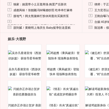
6
6
独家：姚晨带小土豆逛商场 购置产后新衣
律师：于正
7
7
成都风味！张靓颖冯轲曝婚纱照 吃串串打麻将
王力宏否认
8
8
接地气！阔太熊黛林打扮休闲逛街买厕所泵
王刚自曝7
9
9
台媒:40
马蓉离婚后，砸1000万人民币给媒体要求删掉这照片
10
10
甜到腻！黄晓明上海庆生 Baby挺孕肚送蛋糕
陈冠希：假
娱乐·大视野
吴亦凡香港宣传《西游伏
邓超携《乘风破浪》登陆
《健忘村》舒淇
妖篇》 获徐导星爷称赞
快本 现场释放表情包
覆，“村”出自
闫妮亦正亦谐占贺岁 喜剧
《情圣》肖央“真诚出轨”
解读邓超新身份《