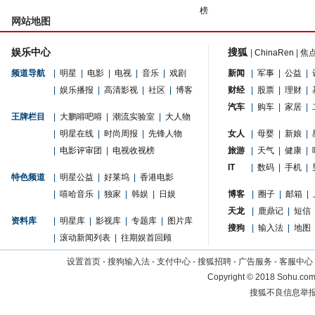
榜
网站地图
娱乐中心
搜狐
|
ChinaRen
|
焦
频道导航
|
明星
|
电影
|
电视
|
音乐
|
戏剧
新闻
|
军事
|
公益
|
|
娱乐播报
|
高清影视
|
社区
|
博客
财经
|
股票
|
理财
|
汽车
|
购车
|
家居
|
王牌栏目
|
大鹏嘚吧嘚
|
潮流实验室
|
大人物
|
明星在线
|
时尚周报
|
先锋人物
女人
|
母婴
|
新娘
|
|
电影评审团
|
电视收视榜
旅游
|
天气
|
健康
|
IT
|
数码
|
手机
|
特色频道
|
明星公益
|
好莱坞
|
香港电影
|
嘻哈音乐
|
独家
|
韩娱
|
日娱
博客
|
圈子
|
邮箱
|
天龙
|
鹿鼎记
|
短信
资料库
|
明星库
|
影视库
|
专题库
|
图片库
搜狗
|
输入法
|
地图
|
滚动新闻列表
|
往期娱首回顾
设置首页
-
搜狗输入法
-
支付中心
-
搜狐招聘
-
广告服务
-
客服中心
Copyright
©
2018 Sohu.com 
搜狐不良信息举