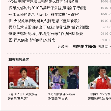
·
"今日中国"主题演出郁钧剑么红同台唱名曲
10-08-
·
阎维文郁钧剑2010鸟巢环保公益演唱会举行(图)
10-07-
·
崔永元郁钧剑录《我们》 称赞歌曲"写得好"
10-03-
·
图:央视虎年春晚 郁钧剑陈思思《盛世欢歌》
10-02-
·
民歌艺术节压轴演出 丁晓红演唱"惊到"郁钧剑(图)
09-11-
·
刘晓庆郁钧剑冯小宁均是"作家" 作协回应质疑
09-07-
·
图:罗京病逝 郁钧剑前来悼念
09-06-
更多关于
郁钧剑 刘媛媛
的新闻>
相关视频新闻
《青铜匕首》刘媛媛谷
李丹阳发新碟 宋祖英
《国家》MV首发
智鑫陷"三角恋"
盼"姐姐"早出嫁
媛用歌声唱出爱