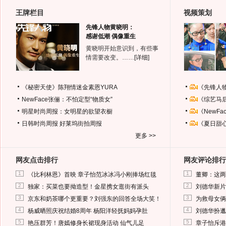
王牌栏目
视频策划
先锋人物黄晓明：
感谢低潮 偶像重生
黄晓明开始意识到，有些事
情需要改变。……
[详细]
《秘密天使》陈翔情迷金素恩YURA
《先锋人
NewFace张俪：不怕定型“物质女”
《综艺马
明星时尚周报：女明星的欲望衣橱
《NewF
日韩时尚周报
好莱坞街拍周报
《夏日甜
更多 >>
网友点击排行
网友评论排行
1
1
《比利林恩》首映 章子怡范冰冰冯小刚捧场红毯
董卿：这两
2
2
独家：买菜也要拗造型！金星携女逛街有派头
刘德华新片
3
3
京东和奶茶哪个更重要？刘强东的回答全场大笑！
为救母女俩
4
4
杨威晒照庆祝结婚8周年 杨阳洋轻抚妈妈孕肚
刘德华扮邋
5
5
艳压群芳！唐嫣修身长裙现身活动 仙气儿足
章子怡斥港