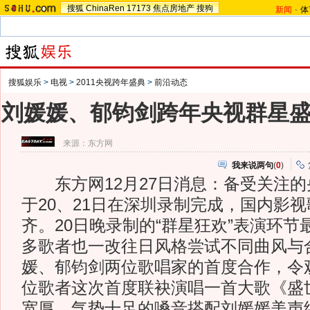
搜狐
ChinaRen
17173
焦点房地产
搜狗
新闻
-
体
搜狐娱乐
>
电视
>
2011央视跨年盛典
>
前沿动态
刘媛媛、郁钧剑跨年央视群星
来源：
东方网
我来说两句
(
0
)
东方网12月27日消息：备受关注的
于20、21日在深圳录制完成，国内影
齐。20日晚录制的“群星狂欢”表演环
多歌者也一改往日风格尝试不同曲风与
媛、郁钧剑两位歌唱家的首度合作，令
位歌者这次首度联袂演唱一首大歌《盛
宽厚、气势十足的嗓音搭配刘媛媛美声