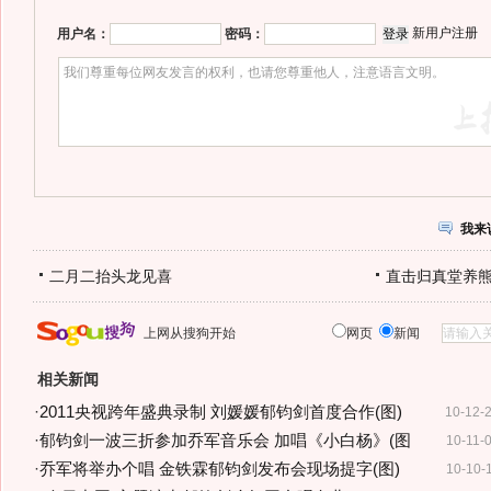
新用户注册
用户名：
密码：
我来
二月二抬头龙见喜
直击归真堂养
上网从搜狗开始
网页
新闻
相关新闻
·
2011央视跨年盛典录制 刘媛媛郁钧剑首度合作(图)
10-12-
·
郁钧剑一波三折参加乔军音乐会 加唱《小白杨》(图
10-11-
·
乔军将举办个唱 金铁霖郁钧剑发布会现场提字(图)
10-10-