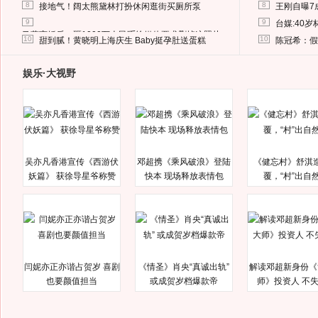
8
8
接地气！阔太熊黛林打扮休闲逛街买厕所泵
王刚自曝7
9
9
台媒:40
马蓉离婚后，砸1000万人民币给媒体要求删掉这照片
10
10
甜到腻！黄晓明上海庆生 Baby挺孕肚送蛋糕
陈冠希：假
娱乐·大视野
吴亦凡香港宣传《西游伏
邓超携《乘风破浪》登陆
《健忘村》舒淇
妖篇》 获徐导星爷称赞
快本 现场释放表情包
覆，“村”出自
闫妮亦正亦谐占贺岁 喜剧
《情圣》肖央“真诚出轨”
解读邓超新身份《
也要颜值担当
或成贺岁档爆款帝
师》投资人 不