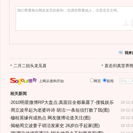
我来
二月二抬头龙见喜
直击归真堂养
上网从搜狗开始
网页
新闻
相关新闻
·
2010明星微博RP大盘点:真面目全都暴露了-搜狐娱乐
10-12-
·
周立波早起为老婆吟诗 胡洁:一条短信打败了我(图)
10-12-
·
穆桂英缘何成热点 网友微博论道关注(图)
10-12-
·
揭秘周立波妻子胡洁发家史 26岁白手起家(图)
10-12-