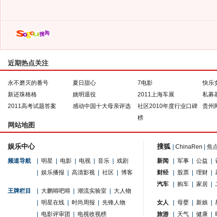
近期热点关注
永不磨灭的番号
夏日甜心
7电影
快乐
新还珠格格
姚明退役
2011上海车展
私募
2011高考试题答案
感动中国十大母亲评选
社区2010年度行业口碑
贵州
榜
网站地图
娱乐中心
搜狐
|
ChinaRen
|
焦
频道导航
|
明星
|
电影
|
电视
|
音乐
|
戏剧
新闻
|
军事
|
公益
|
|
娱乐播报
|
高清影视
|
社区
|
博客
财经
|
股票
|
理财
|
汽车
|
购车
|
家居
|
王牌栏目
|
大鹏嘚吧嘚
|
潮流实验室
|
大人物
|
明星在线
|
时尚周报
|
先锋人物
女人
|
母婴
|
新娘
|
|
电影评审团
|
电视收视榜
旅游
|
天气
|
健康
|