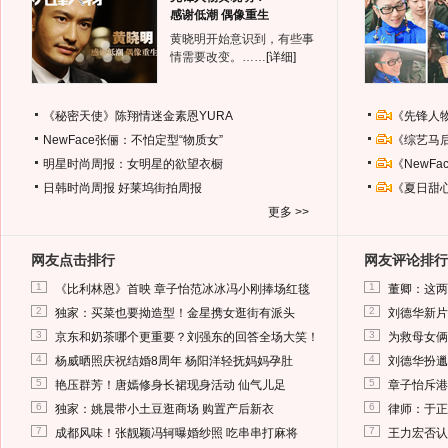
感谢低潮 偶像重生
黄晓明开始意识到，有些事
情需要改变。……
[详细]
《秘密天使》陈翔情迷金素恩YURA
《先锋人
NewFace张俪：不怕定型“物质女”
《综艺马
明星时尚周报：女明星的欲望衣橱
《NewF
日韩时尚周报
好莱坞街拍周报
《夏日甜
更多 >>
网友点击排行
网友评论排行
1
1
《比利林恩》首映 章子怡范冰冰冯小刚捧场红毯
董卿：这两
2
2
独家：买菜也要拗造型！金星携女逛街有派头
刘德华新片
3
3
京东和奶茶哪个更重要？刘强东的回答全场大笑！
为救母女俩
4
4
杨威晒照庆祝结婚8周年 杨阳洋轻抚妈妈孕肚
刘德华扮邋
5
5
艳压群芳！唐嫣修身长裙现身活动 仙气儿足
章子怡斥港
6
6
独家：姚晨带小土豆逛商场 购置产后新衣
律师：于正
7
7
成都风味！张靓颖冯轲曝婚纱照 吃串串打麻将
王力宏否认