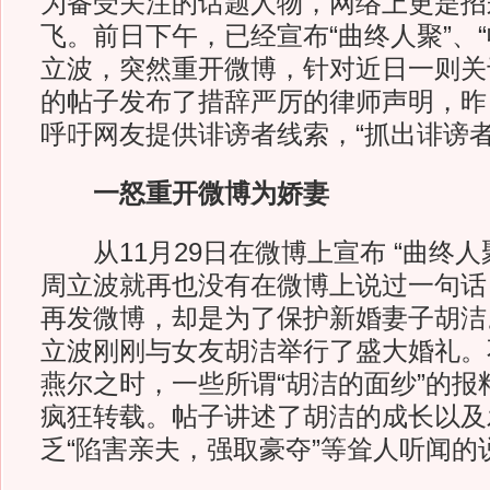
为备受关注的话题人物，网络上更是招
飞。前日下午，已经宣布“曲终人聚”、
立波，突然重开微博，针对近日一则关
的帖子发布了措辞严厉的律师声明，昨
呼吁网友提供诽谤者线索，“抓出诽谤者
一怒重开微博为娇妻
从11月29日在微博上宣布 “曲终人聚
周立波就再也没有在微博上说过一句话
再发微博，却是为了保护新婚妻子胡洁。
立波刚刚与女友胡洁举行了盛大婚礼。
燕尔之时，一些所谓“胡洁的面纱”的报
疯狂转载。帖子讲述了胡洁的成长以及
乏“陷害亲夫，强取豪夺”等耸人听闻的