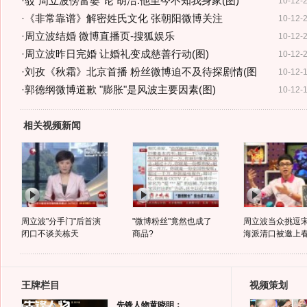
·
驳"周立波傍富婆"论 胡洁:他至今不知我身家(图)
10-12-
·
《非常靠谱》解密姓氏文化 张朝阳微博关注
10-12-
·
周立波结婚 微博直播页-搜狐娱乐
10-12-
·
周立波昨日完婚 让婚礼变成慈善行动(图)
10-12-
·
刘孜《秋霜》北京首播 粉丝微博迫不及待探剧情(图
10-12-
·
郭德纲微博道歉 "膨胀"是风波主要因素(图)
10-12-
相关视频新闻
周立波"分手门"后首演
"微博粉丝"竟然也成了
周立波当众挑逗
闭口不谈关栋天
商品?
海派清口被邀上
王牌栏目
视频策划
先锋人物黄晓明：