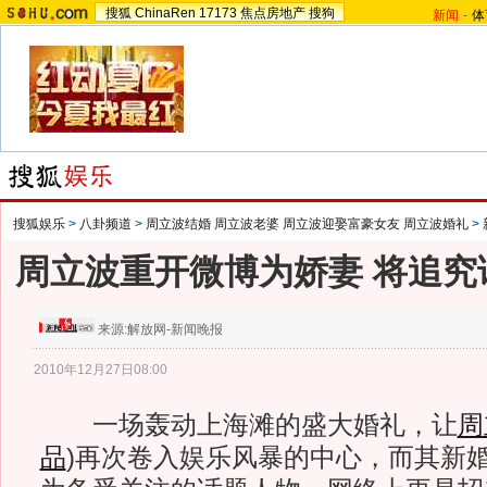
搜狐
ChinaRen
17173
焦点房地产
搜狗
新闻
-
体
搜狐娱乐
>
八卦频道
>
周立波结婚 周立波老婆 周立波迎娶富豪女友 周立波婚礼
>
周立波重开微博为娇妻 将追究
来源:
解放网-新闻晚报
2010年12月27日08:00
一场轰动上海滩的盛大婚礼，让
周
品
)
再次卷入娱乐风暴的中心，而其新