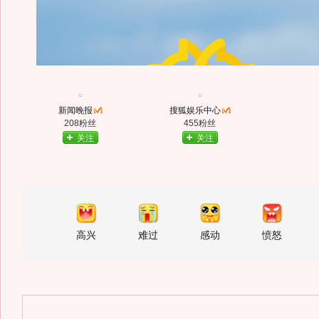
新闻晚报
搜狐娱乐中心
208粉丝
455粉丝
关注
关注
高兴
难过
感动
愤怒