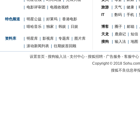
|
电影评审团
|
电视收视榜
旅游
|
天气
|
健康
|
IT
|
数码
|
手机
|
特色频道
|
明星公益
|
好莱坞
|
香港电影
|
嘻哈音乐
|
独家
|
韩娱
|
日娱
博客
|
圈子
|
邮箱
|
天龙
|
鹿鼎记
|
短信
资料库
|
明星库
|
影视库
|
专题库
|
图片库
搜狗
|
输入法
|
地图
|
滚动新闻列表
|
往期娱首回顾
设置首页
-
搜狗输入法
-
支付中心
-
搜狐招聘
-
广告服务
-
客服中心
Copyright
©
2018 Sohu.com 
搜狐不良信息举