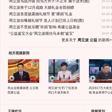
·
周立波骂战升级 回骂方舟子:不正常 脑子进水(图)
10-12-
·
周立波将于12月成婚 大婚礼金全部捐赠
10-10-
·
周立波首度披露婚礼细节 要"裸捐"礼金
10-10-
·
周立波自曝婚礼细节 造人计划已排上日程(图)
10-10-
·
周立波不受娱乐圈"诈捐"影响 将建公益基金
10-09-
·
"公益鉴宝大会"周立波模仿马未都"鉴宝"
10-07-
更多关于
周立波 公益
的新闻>
相关视频新闻
民众反映看病贵 公立医
周立波"分手门"后首演
武汉917万大奖
院要公益
闭口不谈关栋天
领 奖金将用于公
王牌栏目
视频策划