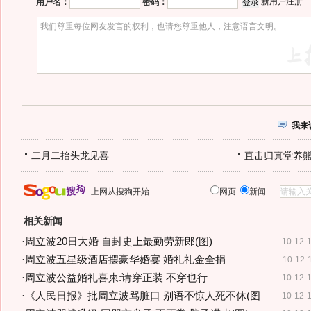
新用户注册
用户名：
密码：
我来
二月二抬头龙见喜
直击归真堂养
上网从搜狗开始
网页
新闻
相关新闻
·
周立波20日大婚 自封史上最勤劳新郎(图)
10-12-
·
周立波五星级酒店摆豪华婚宴 婚礼礼金全捐
10-12-
·
周立波公益婚礼喜柬:请穿正装 不穿也行
10-12-
·
《人民日报》批周立波骂脏口 别语不惊人死不休(图
10-12-