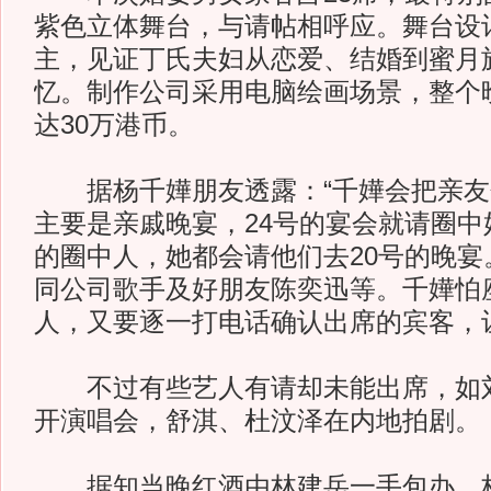
紫色立体舞台，与请帖相呼应。舞台设
主，见证丁氏夫妇从恋爱、结婚到蜜月
忆。制作公司采用电脑绘画场景，整个
达30万港币。
据杨千嬅朋友透露：“千嬅会把亲友分
主要是亲戚晚宴，24号的宴会就请圈中
的圈中人，她都会请他们去20号的晚宴
同公司歌手及好朋友陈奕迅等。千嬅怕
人，又要逐一打电话确认出席的宾客，
不过有些艺人有请却未能出席，如刘
开演唱会，舒淇、杜汶泽在内地拍剧。
据知当晚红酒由林建岳一手包办，