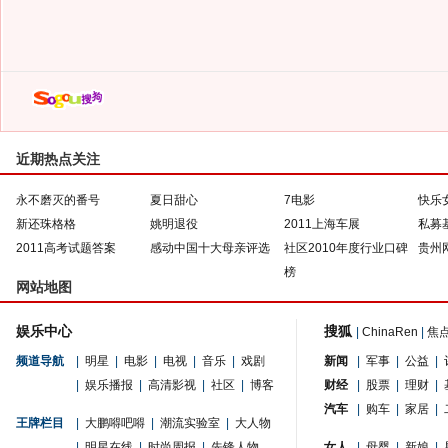
近期热点关注
永不磨灭的番号
夏日甜心
7电影
快乐
新还珠格格
姚明退役
2011上海车展
私募
2011高考试题答案
感动中国十大母亲评选
社区2010年度行业口碑
贵州
榜
网站地图
娱乐中心
搜狐
|
ChinaRen
|
焦
频道导航
|
明星
|
电影
|
电视
|
音乐
|
戏剧
新闻
|
军事
|
公益
|
|
娱乐播报
|
高清影视
|
社区
|
博客
财经
|
股票
|
理财
|
汽车
|
购车
|
家居
|
王牌栏目
|
大鹏嘚吧嘚
|
潮流实验室
|
大人物
|
明星在线
|
时尚周报
|
先锋人物
女人
|
母婴
|
新娘
|