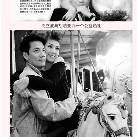
周立波与胡洁要办一个公益婚礼