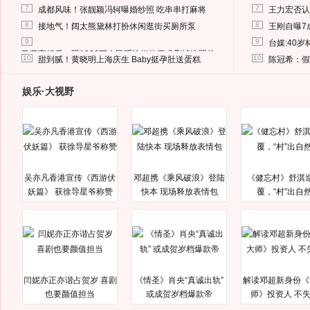
7
7
成都风味！张靓颖冯轲曝婚纱照 吃串串打麻将
王力宏否认
8
8
接地气！阔太熊黛林打扮休闲逛街买厕所泵
王刚自曝7
9
9
台媒:40
马蓉离婚后，砸1000万人民币给媒体要求删掉这照片
10
10
甜到腻！黄晓明上海庆生 Baby挺孕肚送蛋糕
陈冠希：假
娱乐·大视野
吴亦凡香港宣传《西游伏
邓超携《乘风破浪》登陆
《健忘村》舒淇
妖篇》 获徐导星爷称赞
快本 现场释放表情包
覆，“村”出自
闫妮亦正亦谐占贺岁 喜剧
《情圣》肖央“真诚出轨”
解读邓超新身份《
也要颜值担当
或成贺岁档爆款帝
师》投资人 不