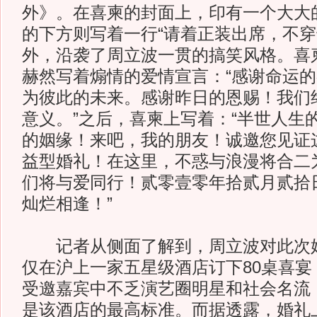
外》。在喜柬的封面上，印有一个大大的
的下方则写着一行“请着正装出席，不穿
外，沿袭了周立波一贯的搞笑风格。喜柬
赫然写着煽情的爱情宣言：“感谢命运
为彼此的未来。感谢昨日的恩赐！我们
意义。”之后，喜柬上写着：“半世人生
的姻缘！来吧，我的朋友！诚邀您见证
益型婚礼！在这里，不惑与浪漫将合二
们将与爱同行！贰零壹零年拾贰月贰拾
灿烂相逢！”
记者从侧面了解到，周立波对此次婚
仅在沪上一家五星级酒店订下80桌喜宴
受邀嘉宾中不乏演艺圈明星和社会名流
是该酒店的最高标准。而据透露，婚礼