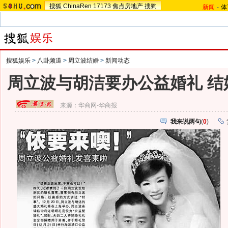
搜狐
ChinaRen
17173
焦点房地产
搜狗
新闻
-
体
搜狐娱乐
>
八卦频道
>
周立波结婚
>
新闻动态
周立波与胡洁要办公益婚礼 结
来源：
华商网-华商报
我来说两句
(
0
)