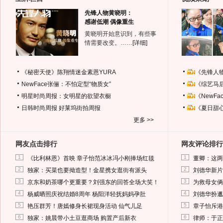
先锋人物黄晓明：
感谢低潮 偶像重生
黄晓明开始意识到，有些事
情需要改变。……
[详细]
《秘密天使》陈翔情迷金素恩YURA
《先锋人
NewFace张俪：不怕定型“物质女”
《综艺马
明星时尚周报：女明星的欲望衣橱
《NewF
日韩时尚周报
好莱坞街拍周报
《夏日甜
更多 >>
网友点击排行
网友评论排行
1
1
《比利林恩》首映 章子怡范冰冰冯小刚捧场红毯
董卿：这两
2
2
独家：买菜也要拗造型！金星携女逛街有派头
刘德华新片
3
3
京东和奶茶哪个更重要？刘强东的回答全场大笑！
为救母女俩
4
4
杨威晒照庆祝结婚8周年 杨阳洋轻抚妈妈孕肚
刘德华扮邋
5
5
艳压群芳！唐嫣修身长裙现身活动 仙气儿足
章子怡斥港
6
6
独家：姚晨带小土豆逛商场 购置产后新衣
律师：于正