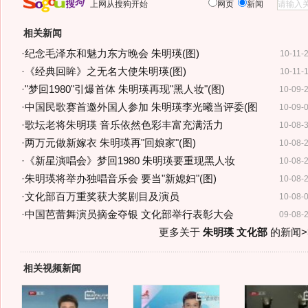
上网从搜狗开始
网页
新闻
相关新闻
·
纪念毛泽东和魅力东方晚会 朱明瑛(图)
10-11-
·
《经典回眸》之无名大使朱明瑛(图)
10-11-
·
"梦回1980"引爆首体 朱明瑛再现"黑人妆"(图)
10-09-
·
中国民歌赛首邀外国人参加 朱明瑛李光曦当评委(图
10-09-
·
歌坛老将朱明瑛 音乐依然色彩丰富充满活力
10-08-
·
两万元做新嫁衣 朱明瑛再"回娘家"(图)
10-08-
·
《新星演唱会》梦回1980 朱明瑛要重现黑人妆
10-08-
·
朱明瑛将举办独唱音乐会 要当"新媳妇"(图)
10-08-
·
文化部百万重奖获大奖剧目及演员
10-08-
·
中国芭蕾舞演员摘金夺银 文化部举行表彰大会
09-08-
更多关于
朱明瑛 文化部
的新闻>
相关视频新闻