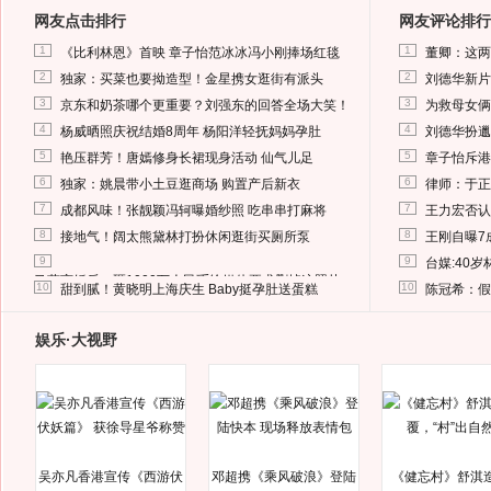
网友点击排行
网友评论排行
1
1
《比利林恩》首映 章子怡范冰冰冯小刚捧场红毯
董卿：这两
2
2
独家：买菜也要拗造型！金星携女逛街有派头
刘德华新片
3
3
京东和奶茶哪个更重要？刘强东的回答全场大笑！
为救母女俩
4
4
杨威晒照庆祝结婚8周年 杨阳洋轻抚妈妈孕肚
刘德华扮邋
5
5
艳压群芳！唐嫣修身长裙现身活动 仙气儿足
章子怡斥港
6
6
独家：姚晨带小土豆逛商场 购置产后新衣
律师：于正
7
7
成都风味！张靓颖冯轲曝婚纱照 吃串串打麻将
王力宏否认
8
8
接地气！阔太熊黛林打扮休闲逛街买厕所泵
王刚自曝7
9
9
台媒:40
马蓉离婚后，砸1000万人民币给媒体要求删掉这照片
10
10
甜到腻！黄晓明上海庆生 Baby挺孕肚送蛋糕
陈冠希：假
娱乐·大视野
吴亦凡香港宣传《西游伏
邓超携《乘风破浪》登陆
《健忘村》舒淇