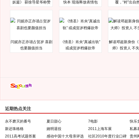
妖篇》 获徐导星爷称赞
快本 现场释放表情包
覆，“村”出自
闫妮亦正亦谐占贺岁 喜剧
《情圣》肖央“真诚出轨”
解读邓超新身份《
也要颜值担当
或成贺岁档爆款帝
师》投资人 不
近期热点关注
永不磨灭的番号
夏日甜心
7电影
快乐
新还珠格格
姚明退役
2011上海车展
私募
2011高考试题答案
感动中国十大母亲评选
社区2010年度行业口碑
贵州