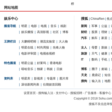
榜
网站地图
娱乐中心
搜狐
|
ChinaRen
|
焦
频道导航
|
明星
|
电影
|
电视
|
音乐
|
戏剧
新闻
|
军事
|
公益
|
|
娱乐播报
|
高清影视
|
社区
|
博客
财经
|
股票
|
理财
|
汽车
|
购车
|
家居
|
王牌栏目
|
大鹏嘚吧嘚
|
潮流实验室
|
大人物
|
明星在线
|
时尚周报
|
先锋人物
女人
|
母婴
|
新娘
|
|
电影评审团
|
电视收视榜
旅游
|
天气
|
健康
|
IT
|
数码
|
手机
|
特色频道
|
明星公益
|
好莱坞
|
香港电影
|
嘻哈音乐
|
独家
|
韩娱
|
日娱
博客
|
圈子
|
邮箱
|
天龙
|
鹿鼎记
|
短信
资料库
|
明星库
|
影视库
|
专题库
|
图片库
搜狗
|
输入法
|
地图
|
滚动新闻列表
|
往期娱首回顾
设置首页
-
搜狗输入法
-
支付中心
-
搜狐招聘
-
广告服务
-
客服中心
Copyright
©
2018 Sohu.com 
搜狐不良信息举