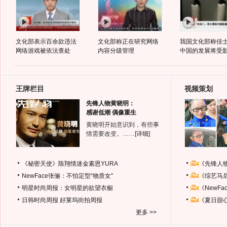
文化部表示百余款违法
文化部称正在研究网络
我国文化部称佳
网络游戏被依法查处
内容分级管理
中国的发展将受
王牌栏目
视频策划
先锋人物黄晓明：
感谢低潮 偶像重生
黄晓明开始意识到，有些事
情需要改变。……
[详细]
《秘密天使》陈翔情迷金素恩YURA
《先锋人
NewFace张俪：不怕定型“物质女”
《综艺马
明星时尚周报：女明星的欲望衣橱
《NewF
日韩时尚周报
好莱坞街拍周报
《夏日甜
更多 >>