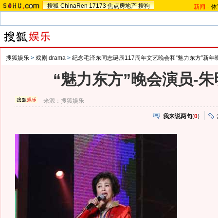
搜狐
ChinaRen
17173
焦点房地产
搜狗
新闻
-
体
搜狐娱乐
>
戏剧 drama
>
纪念毛泽东同志诞辰117周年文艺晚会和“魅力东方”新年
“魅力东方”晚会演员-
来源：
搜狐娱乐
我来说两句
(
0
)