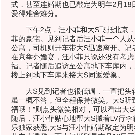
式，甚至连婚期也已敲定为明年2月18
爱得难舍难分。
下午2点，汪小菲和大S飞抵北京，
菲的豪宅。见到记者后汪小菲一个人从
公寓，司机则开车带大S迅速离开。记
在京举办婚宴，汪小菲只说还没有考虑
福。记者随后追访至公寓地下车库内，
楼上到地下车库来接大S同返爱巢。
大S见到记者也很低调，一直把头
虽一概不答，但全程保持微笑。大S听
福哦！”则点头微笑相对，可以看出大
随后，汪小菲贴心地帮大S搬着LV行
乐独家获悉,大S与汪小菲婚期敲定为明年