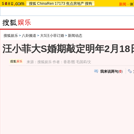
搜狐
ChinaRen
17173
焦点房地产
搜狗
新闻
-
体
搜狐娱乐
>
八卦频道
>
大S汪小菲订婚
>
新闻动态
汪小菲大S婚期敲定明年2月18
来源：
搜狐娱乐
作者：香君/图 毛国莉/文
我来说两句
(
0
)