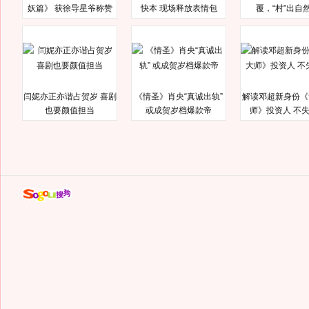
妖篇》 获徐导星爷称赞
快本 现场释放表情包
覆，“村”出自
闫妮亦正亦谐占贺岁 喜剧
《情圣》肖央“真诚出轨”
解读邓超新身份《
也要颜值担当
或成贺岁档爆款帝
师》投资人 不