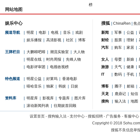
榜
网站地图
娱乐中心
搜狐
|
ChinaRen
|
焦
频道导航
|
明星
|
电影
|
电视
|
音乐
|
戏剧
新闻
|
军事
|
公益
|
|
娱乐播报
|
高清影视
|
社区
|
博客
财经
|
股票
|
理财
|
汽车
|
购车
|
家居
|
王牌栏目
|
大鹏嘚吧嘚
|
潮流实验室
|
大人物
|
明星在线
|
时尚周报
|
先锋人物
女人
|
母婴
|
新娘
|
|
电影评审团
|
电视收视榜
旅游
|
天气
|
健康
|
IT
|
数码
|
手机
|
特色频道
|
明星公益
|
好莱坞
|
香港电影
|
嘻哈音乐
|
独家
|
韩娱
|
日娱
博客
|
圈子
|
邮箱
|
天龙
|
鹿鼎记
|
短信
资料库
|
明星库
|
影视库
|
专题库
|
图片库
搜狗
|
输入法
|
地图
|
滚动新闻列表
|
往期娱首回顾
设置首页
-
搜狗输入法
-
支付中心
-
搜狐招聘
-
广告服务
-
客服中心
Copyright
©
2018 Sohu.com 
搜狐不良信息举