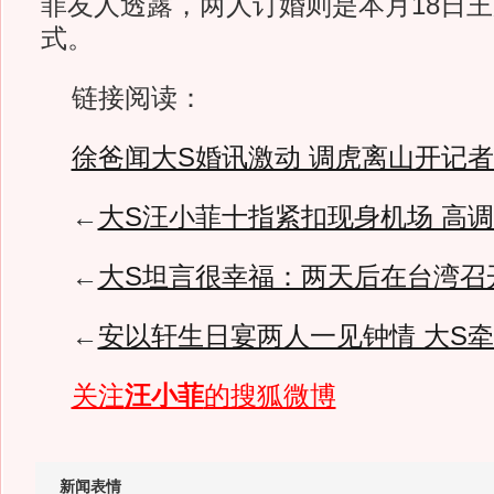
菲友人透露，两人订婚则是本月18日
式。
链接阅读：
徐爸闻大S婚讯激动 调虎离山开记
←
大S汪小菲十指紧扣现身机场 高
←
大S坦言很幸福：两天后在台湾召
←
安以轩生日宴两人一见钟情 大S
关注
汪小菲
的搜狐微博
新闻表情