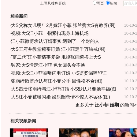
上网从搜狗开始
网页
新闻
相关新闻
·
大S父称女儿明年2月嫁汪小菲 张兰赞大S有教养(图)
10-10-
·
视频:大S汪小菲十指紧扣现身上海机场
10-10-
·
汪小菲微博承认订婚事实:遇到了一个对的人
10-10-
·
大S王府井教堂秘密订婚 汪小菲定千万钻戒(图)
10-10-
·
"富二代"汪小菲情事复杂 甩掉张雨绮搭上大S
10-10-
·
独家:大S情定汪小菲 色女回头金不换
10-10-
·
视频:大S汪小菲被曝闪电订婚 小S婆婆漏嘴印证
10-10-
·
张雨绮微博承认与汪小菲分手 因性格不合(图)
10-10-
·
大S击溃张雨绮与汪小菲订婚 小S默认只要她幸福(图
10-10-
·
大S汪小菲被曝闪婚 娱乐圈恋情不惊人不罢休(图)
10-10-
更多关于
汪小菲 婚期
的新闻>
相关视频新闻