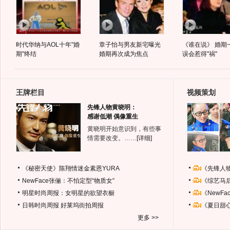
时代华纳与AOL十年"婚
章子怡与男友新宅曝光
《谁在说》 婚期
期"终结
婚期再次成为焦点
误会惹得"祸"
王牌栏目
视频策划
先锋人物黄晓明：
感谢低潮 偶像重生
黄晓明开始意识到，有些事
情需要改变。……
[详细]
《秘密天使》陈翔情迷金素恩YURA
《先锋人
NewFace张俪：不怕定型“物质女”
《综艺马
明星时尚周报：女明星的欲望衣橱
《NewF
日韩时尚周报
好莱坞街拍周报
《夏日甜
更多 >>