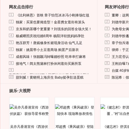
网友点击排行
网友评论排行
1
1
《比利林恩》首映 章子怡范冰冰冯小刚捧场红毯
董卿：这两
2
2
独家：买菜也要拗造型！金星携女逛街有派头
刘德华新片
3
3
京东和奶茶哪个更重要？刘强东的回答全场大笑！
为救母女俩
4
4
杨威晒照庆祝结婚8周年 杨阳洋轻抚妈妈孕肚
刘德华扮邋
5
5
艳压群芳！唐嫣修身长裙现身活动 仙气儿足
章子怡斥港
6
6
独家：姚晨带小土豆逛商场 购置产后新衣
律师：于正
7
7
成都风味！张靓颖冯轲曝婚纱照 吃串串打麻将
王力宏否认
8
8
接地气！阔太熊黛林打扮休闲逛街买厕所泵
王刚自曝7
9
9
台媒:40
马蓉离婚后，砸1000万人民币给媒体要求删掉这照片
10
10
甜到腻！黄晓明上海庆生 Baby挺孕肚送蛋糕
陈冠希：假
娱乐·大视野
吴亦凡香港宣传《西游伏
邓超携《乘风破浪》登陆
《健忘村》舒淇