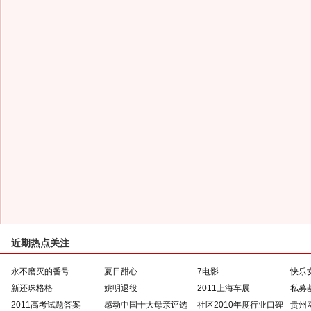
近期热点关注
永不磨灭的番号
夏日甜心
7电影
快乐
新还珠格格
姚明退役
2011上海车展
私募
2011高考试题答案
感动中国十大母亲评选
社区2010年度行业口碑
贵州