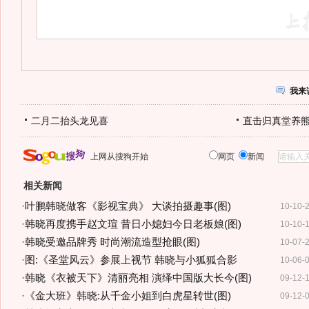
我来
二月二抬头龙见喜
直击归真堂养
上网从搜狗开始
网页
新闻
相关新闻
·
叶鹏韩晓做客《影视宝典》 大谈拍摄趣事(图)
10-10-
·
韩晓再度携手赵文瑄 昔日小媳妇今日老板娘(图)
10-10-
·
韩晓受邀品牌秀 时尚潮流造型抢眼(图)
10-07-
·
图:《圣堂风云》参展上视节 韩晓与小狐狐合影
10-06-
·
韩晓《衣被天下》清丽亮相 演绎中国版大长今(图)
09-12-
·
《金大班》韩晓:从千金小姐到白虎星转世(图)
09-12-