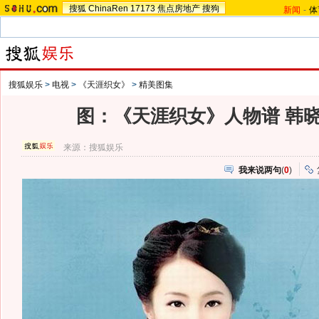
搜狐
ChinaRen
17173
焦点房地产
搜狗
新闻
-
体
搜狐娱乐
>
电视
>
《天涯织女》
>
精美图集
图：《天涯织女》人物谱 韩晓
来源：
搜狐娱乐
我来说两句
(
0
)