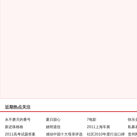
近期热点关注
永不磨灭的番号
夏日甜心
7电影
快乐
新还珠格格
姚明退役
2011上海车展
私募
2011高考试题答案
感动中国十大母亲评选
社区2010年度行业口碑
贵州