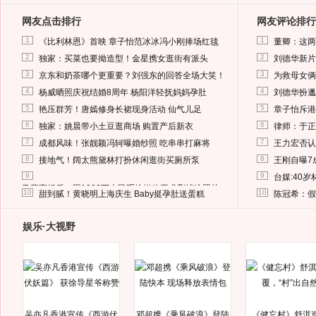
网友点击排行
网友评论排行
1
1
《比利林恩》首映 章子怡范冰冰冯小刚捧场红毯
董卿：这两
2
2
独家：买菜也要拗造型！金星携女逛街有派头
刘德华新片
3
3
京东和奶茶哪个更重要？刘强东的回答全场大笑！
为救母女俩
4
4
杨威晒照庆祝结婚8周年 杨阳洋轻抚妈妈孕肚
刘德华扮邋
5
5
艳压群芳！唐嫣修身长裙现身活动 仙气儿足
章子怡斥港
6
6
独家：姚晨带小土豆逛商场 购置产后新衣
律师：于正
7
7
成都风味！张靓颖冯轲曝婚纱照 吃串串打麻将
王力宏否认
8
8
接地气！阔太熊黛林打扮休闲逛街买厕所泵
王刚自曝7
9
9
台媒:40
马蓉离婚后，砸1000万人民币给媒体要求删掉这照片
10
10
甜到腻！黄晓明上海庆生 Baby挺孕肚送蛋糕
陈冠希：假
娱乐·大视野
吴亦凡香港宣传《西游伏
邓超携《乘风破浪》登陆
《健忘村》舒淇