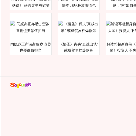
妖篇》 获徐导星爷称赞
快本 现场释放表情包
覆，“村”出自
闫妮亦正亦谐占贺岁 喜剧
《情圣》肖央“真诚出轨”
解读邓超新身份《
也要颜值担当
或成贺岁档爆款帝
师》投资人 不