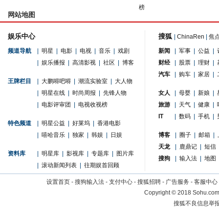
榜
网站地图
娱乐中心
搜狐
|
ChinaRen
|
焦
频道导航
|
明星
|
电影
|
电视
|
音乐
|
戏剧
新闻
|
军事
|
公益
|
|
娱乐播报
|
高清影视
|
社区
|
博客
财经
|
股票
|
理财
|
汽车
|
购车
|
家居
|
王牌栏目
|
大鹏嘚吧嘚
|
潮流实验室
|
大人物
|
明星在线
|
时尚周报
|
先锋人物
女人
|
母婴
|
新娘
|
|
电影评审团
|
电视收视榜
旅游
|
天气
|
健康
|
IT
|
数码
|
手机
|
特色频道
|
明星公益
|
好莱坞
|
香港电影
|
嘻哈音乐
|
独家
|
韩娱
|
日娱
博客
|
圈子
|
邮箱
|
天龙
|
鹿鼎记
|
短信
资料库
|
明星库
|
影视库
|
专题库
|
图片库
搜狗
|
输入法
|
地图
|
滚动新闻列表
|
往期娱首回顾
设置首页
-
搜狗输入法
-
支付中心
-
搜狐招聘
-
广告服务
-
客服中心
Copyright
©
2018 Sohu.com 
搜狐不良信息举