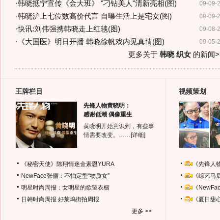
·
韩晓抵宁宣传《金大班》 "刁钻美人"清新亮相(图)
09-09-
·
韩晓沪上七位数高价代言 自曝生活上是宅女(图)
09-09-
·
快讯:刘伟强携韩晓走上红毯(图)
09-08-
·
《大国医》明日开播 韩晓徐帆戏内见真情(图)
09-05-
更多关于
韩晓 织女
的新闻>
王牌栏目
视频策划
先锋人物黄晓明：
感谢低潮 偶像重生
黄晓明开始意识到，有些事
情需要改变。……
[详细]
《秘密天使》陈翔情迷金素恩YURA
《先锋人
NewFace张俪：不怕定型“物质女”
《综艺马
明星时尚周报：女明星的欲望衣橱
《NewF
日韩时尚周报
好莱坞街拍周报
《夏日甜
更多 >>