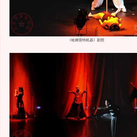
《哈姆雷特机器》剧照