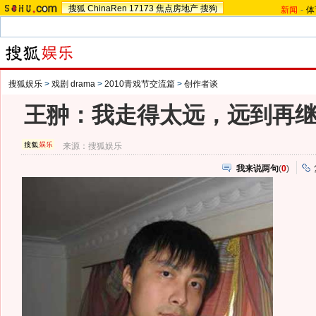
搜狐
ChinaRen
17173
焦点房地产
搜狗
新闻
-
体
搜狐娱乐
>
戏剧 drama
>
2010青戏节交流篇
>
创作者谈
王翀：我走得太远，远到再
来源：
搜狐娱乐
我来说两句
(
0
)