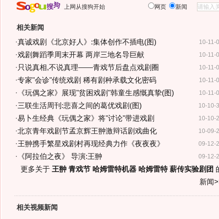
上网从搜狗开始
网页
新闻
相关新闻
·
真诚戏剧《北京好人》:集体创作不插电(图)
10-11-
·
戏剧舞蹈季周末开幕 两岸三地名导巨献
10-11-
·
只说真相,不说真理——青戏节后盘点戏剧圈
10-11-
·
专家"会诊"传统戏剧 稀有剧种承载文化密码
10-11-
·
《玩偶之家》展现"贫困戏剧"韩童生感慨真挚(图)
10-11-
·
三联生活周刊:悲喜之间的葛优戏剧(图)
10-10-
·
易卜生经典《玩偶之家》将"讨论"带进戏剧
10-10-
·
北京青年戏剧节孟京辉王翀激辩话剧戏曲化
10-09-
·
王翀携手繁星戏剧村再现经典力作《夜夜夜》
09-12-
·
《阿拉伯之夜》 导演:王翀
09-12-
更多关于
王翀 青戏节 哈姆雷特机器 哈姆雷特 薪传实验剧团
新闻>
相关视频新闻