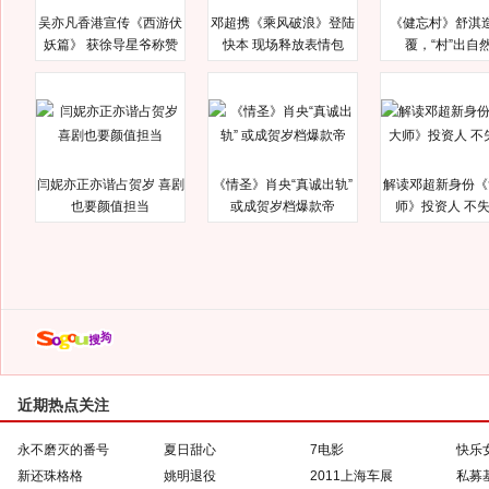
吴亦凡香港宣传《西游伏
邓超携《乘风破浪》登陆
《健忘村》舒淇
妖篇》 获徐导星爷称赞
快本 现场释放表情包
覆，“村”出自
闫妮亦正亦谐占贺岁 喜剧
《情圣》肖央“真诚出轨”
解读邓超新身份《
也要颜值担当
或成贺岁档爆款帝
师》投资人 不
近期热点关注
永不磨灭的番号
夏日甜心
7电影
快乐
新还珠格格
姚明退役
2011上海车展
私募