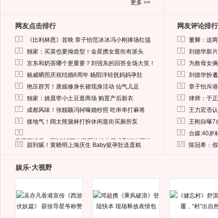
更多 >>
网友点击排行
网友评论排行
1
1
《比利林恩》首映 章子怡范冰冰冯小刚捧场红毯
董卿：这两
2
2
独家：买菜也要拗造型！金星携女逛街有派头
刘德华新片
3
3
京东和奶茶哪个更重要？刘强东的回答全场大笑！
为救母女俩
4
4
杨威晒照庆祝结婚8周年 杨阳洋轻抚妈妈孕肚
刘德华扮邋
5
5
艳压群芳！唐嫣修身长裙现身活动 仙气儿足
章子怡斥港
6
6
独家：姚晨带小土豆逛商场 购置产后新衣
律师：于正
7
7
成都风味！张靓颖冯轲曝婚纱照 吃串串打麻将
王力宏否认
8
8
接地气！阔太熊黛林打扮休闲逛街买厕所泵
王刚自曝7
9
9
台媒:40
马蓉离婚后，砸1000万人民币给媒体要求删掉这照片
10
10
甜到腻！黄晓明上海庆生 Baby挺孕肚送蛋糕
陈冠希：假
娱乐·大视野