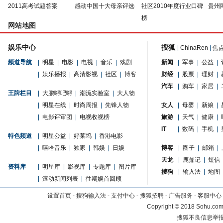
2011高考试题答案
感动中国十大母亲评选
社区2010年度行业口碑
贵州
榜
网站地图
娱乐中心
搜狐
|
ChinaRen
|
焦
频道导航
|
明星
|
电影
|
电视
|
音乐
|
戏剧
新闻
|
军事
|
公益
|
|
娱乐播报
|
高清影视
|
社区
|
博客
财经
|
股票
|
理财
|
汽车
|
购车
|
家居
|
王牌栏目
|
大鹏嘚吧嘚
|
潮流实验室
|
大人物
|
明星在线
|
时尚周报
|
先锋人物
女人
|
母婴
|
新娘
|
|
电影评审团
|
电视收视榜
旅游
|
天气
|
健康
|
IT
|
数码
|
手机
|
特色频道
|
明星公益
|
好莱坞
|
香港电影
|
嘻哈音乐
|
独家
|
韩娱
|
日娱
博客
|
圈子
|
邮箱
|
天龙
|
鹿鼎记
|
短信
资料库
|
明星库
|
影视库
|
专题库
|
图片库
搜狗
|
输入法
|
地图
|
滚动新闻列表
|
往期娱首回顾
设置首页
-
搜狗输入法
-
支付中心
-
搜狐招聘
-
广告服务
-
客服中心
Copyright
©
2018 Sohu.com 
搜狐不良信息举