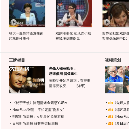
联大一般性辩论发生两
戏剧性变化 意见连小戴
梁静茹献出戏剧
起戏剧性事件
被说服临阵倒戈
客串偶像剧中DJ
王牌栏目
视频策划
先锋人物黄晓明：
感谢低潮 偶像重生
黄晓明开始意识到，有些事
情需要改变。……
[详细]
《秘密天使》陈翔情迷金素恩YURA
《先锋人
NewFace张俪：不怕定型“物质女”
《综艺马
明星时尚周报：女明星的欲望衣橱
《NewF
日韩时尚周报
好莱坞街拍周报
《夏日甜