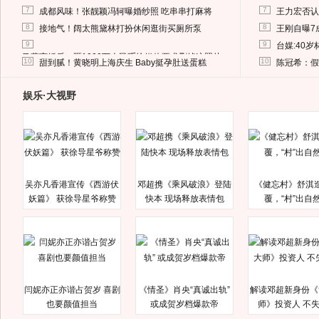
7
7
成都风味！张靓颖冯轲曝婚纱照 吃串串打麻将
王力宏否认
8
8
接地气！阔太熊黛林打扮休闲逛街买厕所泵
王刚自曝7
9
9
台媒:40
马蓉离婚后，砸1000万人民币给媒体要求删掉这照片
10
10
甜到腻！黄晓明上海庆生 Baby挺孕肚送蛋糕
陈冠希：假
娱乐·大视野
吴亦凡香港宣传《西游伏
邓超携《乘风破浪》登陆
《健忘村》舒淇
妖篇》 获徐导星爷称赞
快本 现场释放表情包
覆，“村”出自
闫妮亦正亦谐占贺岁 喜剧
《情圣》肖央“真诚出轨”
解读邓超新身份《
也要颜值担当
或成贺岁档爆款帝
师》投资人 不