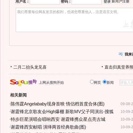
新用户注册
用户名：
密码：
我来
二月二抬头龙见喜
直击归真堂养
上网从搜狗开始
网页
新闻
相关新闻
·
陈伟霆Angelababy现身首映 情侣档首度合体(图)
09-08-
·
谢霆锋北京歌友会High爆棚 新歌MV父子同演出-搜狐
10-09-
·
特步巨星演唱会唱响西安 谢霆锋携众星点亮古城
10-09-
·
谢霆锋西安献唱 演绎两首经典歌曲(图)
10-09-