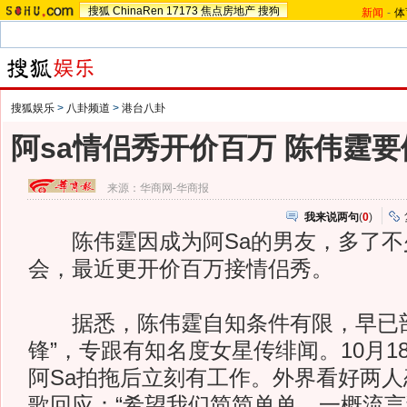
搜狐
ChinaRen
17173
焦点房地产
搜狗
新闻
-
体
搜狐娱乐
>
八卦频道
>
港台八卦
阿sa情侣秀开价百万 陈伟霆要
来源：
华商网-华商报
我来说两句
(
0
)
陈伟霆因成为阿Sa的男友，多了不
会，最近更开价百万接情侣秀。
据悉，陈伟霆自知条件有限，早已部
锋”，专跟有知名度女星传绯闻。10月1
阿Sa拍拖后立刻有工作。外界看好两人
歌回应：“希望我们简简单单，一概流