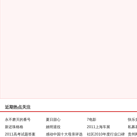
近期热点关注
永不磨灭的番号
夏日甜心
7电影
快乐
新还珠格格
姚明退役
2011上海车展
私募
2011高考试题答案
感动中国十大母亲评选
社区2010年度行业口碑
贵州