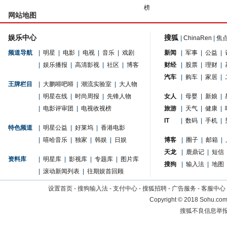
榜
网站地图
娱乐中心
搜狐
|
ChinaRen
|
焦
频道导航
|
明星
|
电影
|
电视
|
音乐
|
戏剧
新闻
|
军事
|
公益
|
|
娱乐播报
|
高清影视
|
社区
|
博客
财经
|
股票
|
理财
|
汽车
|
购车
|
家居
|
王牌栏目
|
大鹏嘚吧嘚
|
潮流实验室
|
大人物
|
明星在线
|
时尚周报
|
先锋人物
女人
|
母婴
|
新娘
|
|
电影评审团
|
电视收视榜
旅游
|
天气
|
健康
|
IT
|
数码
|
手机
|
特色频道
|
明星公益
|
好莱坞
|
香港电影
|
嘻哈音乐
|
独家
|
韩娱
|
日娱
博客
|
圈子
|
邮箱
|
天龙
|
鹿鼎记
|
短信
资料库
|
明星库
|
影视库
|
专题库
|
图片库
搜狗
|
输入法
|
地图
|
滚动新闻列表
|
往期娱首回顾
设置首页
-
搜狗输入法
-
支付中心
-
搜狐招聘
-
广告服务
-
客服中心
Copyright
©
2018 Sohu.com 
搜狐不良信息举