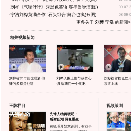
·
刘桦《气喘吁吁》秀黑色英语 客串当导演(图)
09-07-
·
宁浩刘桦黄渤合作 "石头组合"舞台也疯狂(图)
08-09-
更多关于
刘桦 宁浩
的新闻>
相关视频新闻
刘桦称常与葛优喝酒 他
刘桦入围上影节获奖心
刘桦祝贺搜狐娱
赚的多都是他请
切 给我们一个奖吧
频道上线
王牌栏目
视频策划
先锋人物黄晓明：
感谢低潮 偶像重生
黄晓明开始意识到，有些事