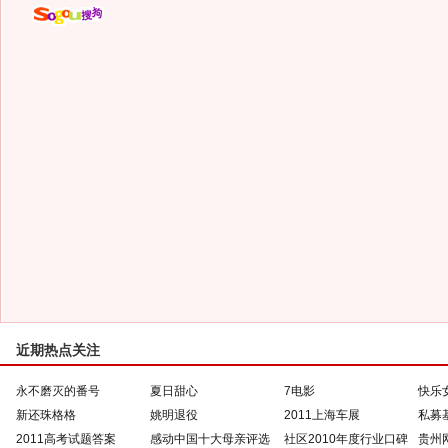
近期热点关注
永不磨灭的番号
夏日甜心
7电影
快乐
新还珠格格
姚明退役
2011上海车展
私募
2011高考试题答案
感动中国十大母亲评选
社区2010年度行业口碑
贵州