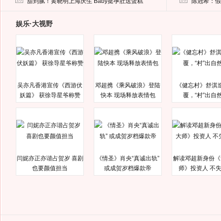
甜到腻！黄晓明上海庆生 Baby挺孕肚送蛋糕
陈冠希：假
娱乐·大视野
吴亦凡香港宣传《西游伏
邓超携《乘风破浪》登陆
《健忘村》舒淇
妖篇》 获徐导星爷称赞
快本 现场释放表情包
覆，“村”出自
闫妮亦正亦谐占贺岁 喜剧
《情圣》肖央“真诚出轨”
解读邓超新身份《
也要颜值担当
或成贺岁档爆款帝
师》投资人 不