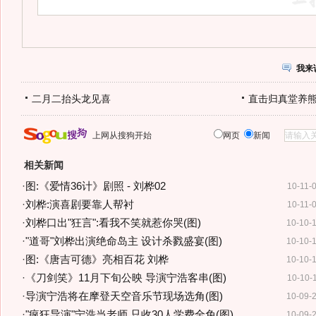
我来
二月二抬头龙见喜
直击归真堂养
上网从搜狗开始
网页
新闻
相关新闻
·
图:《爱情36计》剧照 - 刘桦02
10-11-
·
刘桦:演喜剧要靠人帮衬
10-11-
·
刘桦口出"狂言":看我不笑就惹你哭(图)
10-10-
·
"道哥"刘桦出演绝命岛主 设计杀戮盛宴(图)
10-10-
·
图:《唐吉可德》亮相百花 刘桦
10-10-
·
《刀剑笑》11月下旬公映 导演宁浩客串(图)
10-10-
·
导演宁浩将在摩登天空音乐节现场选角(图)
10-09-
·
"疯狂导演"宁浩当老师 只收30人学费全免(图)
10-09-