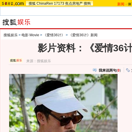
搜狐
ChinaRen
17173
焦点房地产
搜狗
新闻
-
体
搜狐娱乐
>
电影 Movie
>
《爱情36计》
>
《爱情36计》新闻
影片资料：《爱情36
来源：
搜狐娱乐
我来说两句
(
0
)