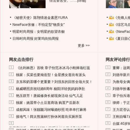
情需要改变。……
[详细]
《秘密天使》陈翔情迷金素恩YURA
《先锋人
NewFace张俪：不怕定型“物质女”
《综艺马
明星时尚周报：女明星的欲望衣橱
《NewF
日韩时尚周报
好莱坞街拍周报
《夏日甜
更多 >>
网友点击排行
网友评论排行
1
1
《比利林恩》首映 章子怡范冰冰冯小刚捧场红毯
董卿：这两
2
2
独家：买菜也要拗造型！金星携女逛街有派头
刘德华新片
3
3
京东和奶茶哪个更重要？刘强东的回答全场大笑！
为救母女俩
4
4
杨威晒照庆祝结婚8周年 杨阳洋轻抚妈妈孕肚
刘德华扮邋
5
5
艳压群芳！唐嫣修身长裙现身活动 仙气儿足
章子怡斥港
6
6
独家：姚晨带小土豆逛商场 购置产后新衣
律师：于正
7
7
成都风味！张靓颖冯轲曝婚纱照 吃串串打麻将
王力宏否认
8
8
接地气！阔太熊黛林打扮休闲逛街买厕所泵
王刚自曝7
9
9
台媒:40
马蓉离婚后，砸1000万人民币给媒体要求删掉这照片
10
10