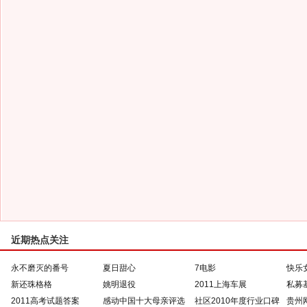
近期热点关注
永不磨灭的番号
夏日甜心
7电影
快乐
新还珠格格
姚明退役
2011上海车展
私募
2011高考试题答案
感动中国十大母亲评选
社区2010年度行业口碑
贵州