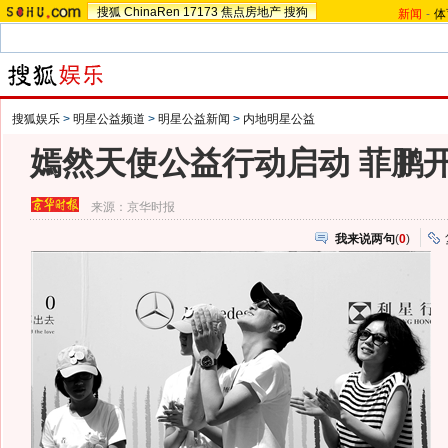
搜狐
ChinaRen
17173
焦点房地产
搜狗
新闻
-
体
搜狐娱乐
>
明星公益频道
>
明星公益新闻
>
内地明星公益
嫣然天使公益行动启动 菲鹏开
来源：
京华时报
我来说两句
(
0
)