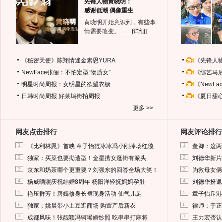
先锋人物黄晓明：
感谢低潮 偶像重生
黄晓明开始意识到，有些事
情需要改变。……
[详细]
《秘密天使》陈翔情迷金素恩YURA
《先锋人
NewFace张俪：不怕定型“物质女”
《综艺马
明星时尚周报：女明星的欲望衣橱
《NewF
日韩时尚周报
好莱坞街拍周报
《夏日甜
更多 >>
网友点击排行
网友评论排行
1
1
《比利林恩》首映 章子怡范冰冰冯小刚捧场红毯
董卿：这两
2
2
独家：买菜也要拗造型！金星携女逛街有派头
刘德华新片
3
3
京东和奶茶哪个更重要？刘强东的回答全场大笑！
为救母女俩
4
4
杨威晒照庆祝结婚8周年 杨阳洋轻抚妈妈孕肚
刘德华扮邋
5
5
艳压群芳！唐嫣修身长裙现身活动 仙气儿足
章子怡斥港
6
6
独家：姚晨带小土豆逛商场 购置产后新衣
律师：于正
7
7
成都风味！张靓颖冯轲曝婚纱照 吃串串打麻将
王力宏否认