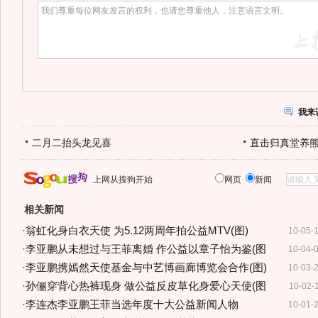
我来
二月二抬头龙见喜
直击归真堂养
上网从搜狗开始
网页
新闻
相关新闻
·
翁虹化身白衣天使 为5.12两周年拍公益MTV(图)
10-05-
·
李亚鹏从未想过与王菲离婚 作公益以章子怡为鉴(图
10-04-
·
李亚鹏携嫣然天使基金与中艺博画廊博览会合作(图)
10-03-
·
孙俪穿背心热裤现身 做公益反皮草化身爱心天使(图
10-02-
·
李连杰李亚鹏王菲当选年度十大公益新闻人物
10-01-