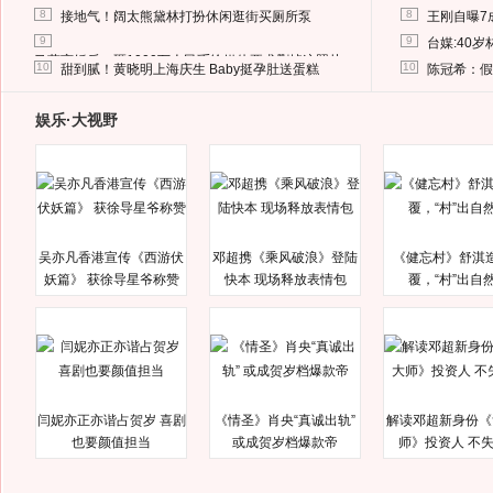
8
8
接地气！阔太熊黛林打扮休闲逛街买厕所泵
王刚自曝7
9
9
台媒:40
马蓉离婚后，砸1000万人民币给媒体要求删掉这照片
10
10
甜到腻！黄晓明上海庆生 Baby挺孕肚送蛋糕
陈冠希：假
娱乐·大视野
吴亦凡香港宣传《西游伏
邓超携《乘风破浪》登陆
《健忘村》舒淇
妖篇》 获徐导星爷称赞
快本 现场释放表情包
覆，“村”出自
闫妮亦正亦谐占贺岁 喜剧
《情圣》肖央“真诚出轨”
解读邓超新身份《
也要颜值担当
或成贺岁档爆款帝
师》投资人 不