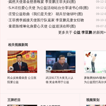
·
嫣然天使基金慈善晚宴 李亚鹏王菲夫妇(图)
09-12-
·
S.H.E任爱心天使 为公益活动站台分享读书心得(图)
09-12-
·
庄莹公益歌曲《我们是天使》 胡兵甘做绿叶(图)
09-12-
·
王菲携李嫣接天使医疗队返家 李亚鹏见妻女狂吻
09-10-
·
童星陈维琳化身爱心天使 公益巡演在即(图)
09-07-
更多关于
公益 李亚鹏
的新闻>
相关视频新闻
民众反映看病贵 公立医
武汉917万大奖无人认
萧敬腾拍MV眼角
院要公益
领 奖金将用于公益
为公益照打高尔
王牌栏目
视频策划