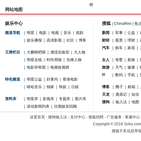
榜
网站地图
娱乐中心
搜狐
|
ChinaRen
|
焦
频道导航
|
明星
|
电影
|
电视
|
音乐
|
戏剧
新闻
|
军事
|
公益
|
|
娱乐播报
|
高清影视
|
社区
|
博客
财经
|
股票
|
理财
|
汽车
|
购车
|
家居
|
王牌栏目
|
大鹏嘚吧嘚
|
潮流实验室
|
大人物
|
明星在线
|
时尚周报
|
先锋人物
女人
|
母婴
|
新娘
|
|
电影评审团
|
电视收视榜
旅游
|
天气
|
健康
|
IT
|
数码
|
手机
|
特色频道
|
明星公益
|
好莱坞
|
香港电影
|
嘻哈音乐
|
独家
|
韩娱
|
日娱
博客
|
圈子
|
邮箱
|
天龙
|
鹿鼎记
|
短信
资料库
|
明星库
|
影视库
|
专题库
|
图片库
搜狗
|
输入法
|
地图
|
滚动新闻列表
|
往期娱首回顾
设置首页
-
搜狗输入法
-
支付中心
-
搜狐招聘
-
广告服务
-
客服中心
Copyright
©
2018 Sohu.com 
搜狐不良信息举