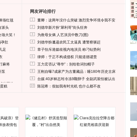
网友评论排行
1
捧场红毯
董卿：这两年没什么突破 激烈竞争环境令我不安
2
有派头
刘德华新片扮“犀利哥”街头狂奔
3
全场大笑！
为救母女俩 人艺演员中数刀(图)
4
妈孕肚
刘德华扮邋遢农民工太逼真 遭警察驱赶
5
儿足
章子怡斥港媒歧视内地演员 称刁钻势利
6
衣
律师：于正不构成侵权 只能道德谴责
7
打麻将
王力宏否认“辱华”：别给歌词扣帽子
8
所泵
王刚自曝7成家产为古董藏品：睡180年历史古床
9
台媒:40岁林志玲冷冻9颗卵子 全副武装怕被认出
删掉这照片
10
送蛋糕
陈冠希：假如我有时光机 也什么都不改