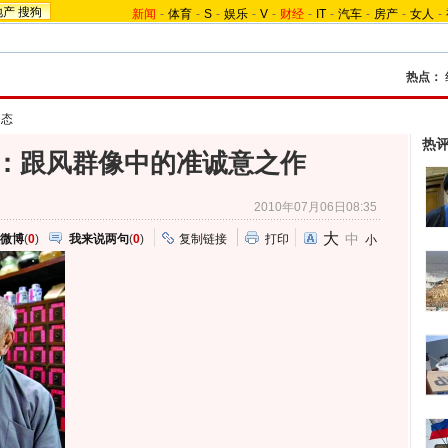
地产
搜狗
新闻
-
体育
-
S
-
娱乐
-
V
-
财经
-
IT
-
汽车
-
房产
-
女人
-
热点：
动态
热
：跟风群像中的准诚意之作
2010年07月06日08:35
大
中
微博
(
0
)
我来说两句
(
0
)
复制链接
打印
小