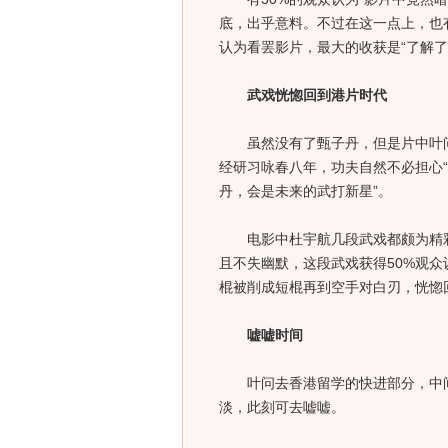
底，出乎意料。不过在这一点上，也有
认为看罢影片，最大的收获是“了解了
武戏恍惚回到港片时代
虽然没有了甄子丹，但是片中叶问
经研习咏春八年，功夫自然不必担心“
丹，会是未来的武打新星”。
电影中杜宇航几段武戏都颇为精彩
且不失幽默，这段武戏获得50%观
棍被削成短棍再到空手对白刃，恍惚
嘘嘘时间
叶问去香港留学的快进部分，中间
淡，此刻可去嘘嘘。