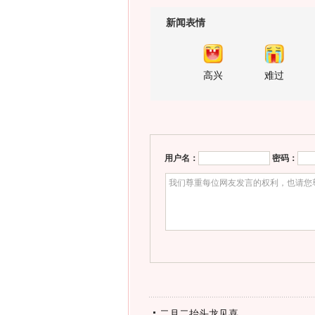
新闻表情
高兴
难过
用户名：
密码：
二月二抬头龙见喜