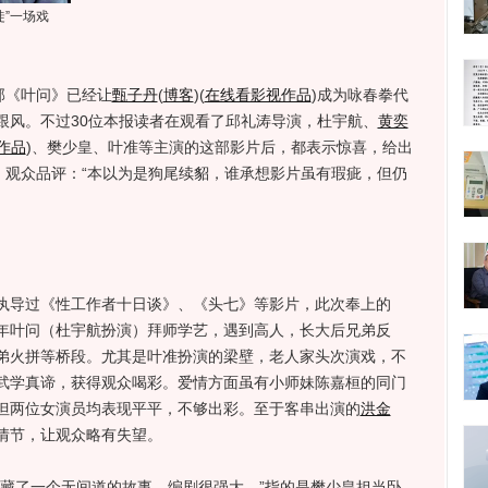
”一场戏
部《叶问》已经让
甄子丹
(
博客
)
(
在线看影视作品
)
成为咏春拳代
跟风。不过30位本报读者在观看了邱礼涛导演，杜宇航、
黄奕
作品
)
、樊少皇、叶准等主演的这部影片后，都表示惊喜，给出
分），观众品评：“本以为是狗尾续貂，谁承想影片虽有瑕疵，但仍
导过《性工作者十日谈》、《头七》等影片，此次奉上的
年叶问（杜宇航扮演）拜师学艺，遇到高人，长大后兄弟反
弟火拼等桥段。尤其是叶准扮演的梁壁，老人家头次演戏，不
武学真谛，获得观众喝彩。爱情方面虽有小师妹陈嘉桓的同门
但两位女演员均表现平平，不够出彩。至于客串出演的
洪金
情节，让观众略有失望。
藏了一个无间道的故事，编剧很强大。”指的是樊少皇担当卧