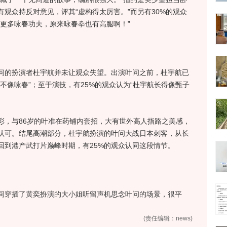
观众持反对意见，评其“虚构得太厉害。”而另有30%的观众
更多咏春功夫，原来咏春拳也有高腿啊！”
的扮演者杜宇航并未让观众失望。出演叶问之前，杜宇航已
不像咏春”；至于演技，有25%的观众认为“杜宇航长得像甄子
，与86岁的叶准在药铺内套招，大有世外高人指路之美感，
众认可。结尾高潮部分，杜宇航扮演的叶问大战日本刺客，从长
回到港产武打片巅峰时期，有25%的观众认同这段情节。
穿插了黄奕扮演的大小姐听留声机思念叶问的场景，很平
(责任编辑：news)