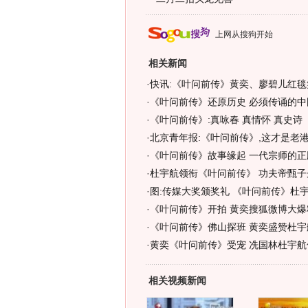
上网从搜狗开始
相关新闻
·
快讯:《叶问前传》黄奕、廖碧儿红毯
·
《叶问前传》还原历史 必须传诵的中
·
《叶问前传》:真咏春 真情怀 真史诗
·
北京青年报:《叶问前传》,这才是老
·
《叶问前传》故事缘起 一代宗师的正
·
杜宇航领衔《叶问前传》 功夫帝甄子
·
图:传媒大奖颁奖礼 《叶问前传》杜
·
《叶问前传》开拍 黄奕搜狐微博大爆料
·
《叶问前传》佛山探班 黄奕盛赞杜宇
·
黄奕《叶问前传》受宠 冼国林杜宇航
相关视频新闻