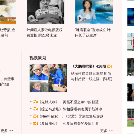
处劳损 透
叶问后人索取电影版权
"咏春联会"香港成立 叶
出幕前
费遭拒 跳21楼未遂
问长子认主席
视频策划
《大鹏嘚吧嘚》416期
生
杨丽萍提菜篮逛车展 时尚
，有些事
与村姑仅一线之隔…
[详细]
[详细]
《先锋人物》：黄磊不惑之年中的智慧
《综艺马后炮》陈柏霖曝初吻属于范冰冰
《NewFace》：《北爱》导演续集玩穿越
《夏日甜心》：和夏日有关的爱情世界
更多 >>
更多 >>