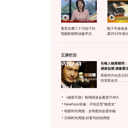
黄奕自费三十万拍下刘
甄子丹身体多
翔跑鞋助阵汤淼早日..
露2013年退
王牌栏目
先锋人物黄晓明：
感谢低潮 偶像重
黄晓明开始意识到
情需要改变。……
《秘密天使》陈翔情迷金素恩YURA
NewFace张俪：不怕定型“物质女”
明星时尚周报：女明星的欲望衣橱
日韩时尚周报
好莱坞街拍周报