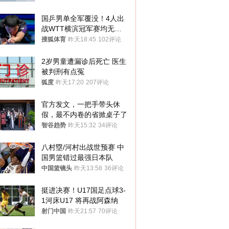
国乒男单全军覆没！4人出
战WTT横滨冠军赛均无缘
八强
搜狐体育
昨天18:45
102评论
2岁男童遭漏诊后死亡 医生
被判刑有点冤
狐度
昨天17:20
207评论
官方发文，一把手带头休
假，最不内卷的省掀桌子了
智谷趋势
昨天15:32
34评论
八村塁/河村出战世预赛 中
国男篮错过最强日本队
中国篮镜头
昨天13:58
36评论
挺进决赛！U17国足点球3-
1河床U17 将再战阿森纳
射门中国
昨天21:57
70评论