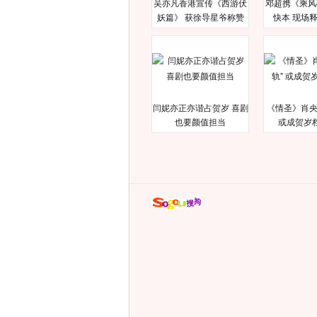
吴亦凡香港宣传《西游伏
邓超携《乘风
妖篇》 获徐导星爷称赞
快本 现场
闫妮亦正亦谐占贺岁 喜剧
《情圣》肖央
也要颜值担当
或成贺岁