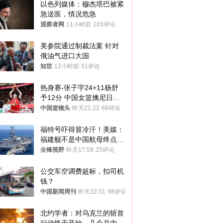
以色列媒体：穆杰塔巴被紧
急送医，情况危急
观察者网
11小时前
165评论
美参院通过制裁法案 针对
俄油气进口大国
知世
12小时前
51评论
热身赛-张子宇24+11杨舒
予12分 中国女篮擒尼日利
亚
中国篮镜头
昨天21:22
68评论
福特号吓得冒冷汗！美媒：
福建舰不是中国航母终点，
而是新起点！
尖锋视野
昨天17:59
25评论
公交车空调费超标，扣司机
钱？
中国新闻周刊
昨天22:31
98评论
北约学者：对乌克兰的斩首