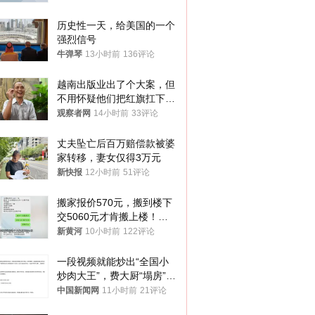
历史性一天，给美国的一个
强烈信号
牛弹琴
13小时前
136评论
越南出版业出了个大案，但
不用怀疑他们把红旗扛下去
的决心
观察者网
14小时前
33评论
丈夫坠亡后百万赔偿款被婆
家转移，妻女仅得3万元
新快报
12小时前
51评论
搬家报价570元，搬到楼下
交5060元才肯搬上楼！女
子傻眼了……
新黄河
10小时前
122评论
一段视频就能炒出“全国小
炒肉大王”，费大厨“塌房”了
吗？
中国新闻网
11小时前
21评论