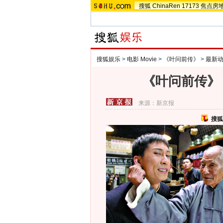
搜狐
ChinaRen
17173
焦点房
搜狐娱乐
>
电影 Movie
>
《叶问前传》
>
最新
《叶问前传》
来源：
新京报
搜狐