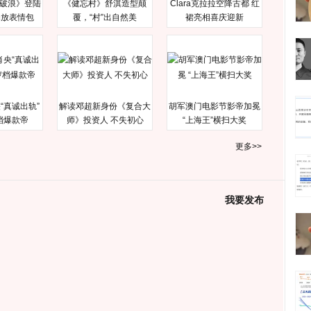
破浪》登陆
《健忘村》舒淇造型颠
Clara克拉拉空降古都 红
释放表情包
覆，“村”出自然美
裙亮相喜庆迎新
“真诚出轨”
解读邓超新身份《复合大
胡军澳门电影节影帝加冕
档爆款帝
师》投资人 不失初心
“上海王”横扫大奖
更多>>
我要发布