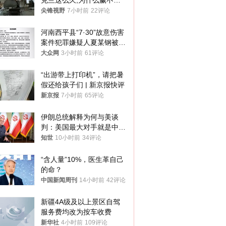
克兰这么久,为什么赢不了?
答案令人沉默
尖锋视野
7小时前
22评论
河南西平县“7·30”故意伤害
案件犯罪嫌疑人夏某钢被抓
获
大众网
3小时前
61评论
“出游带上打印机”，请把暑
假还给孩子们 | 新京报快评
新京报
7小时前
65评论
伊朗总统解释为何与美谈
判：美国最大对手就是中
国，但他们也在对话
知世
10小时前
34评论
“含人量”10%，医生革自己
的命？
中国新闻周刊
14小时前
42评论
新疆4A级及以上景区自驾
服务费均改为按车收费
新华社
4小时前
109评论