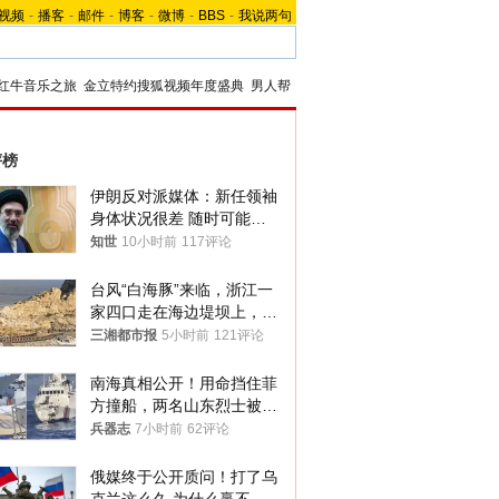
视频
-
播客
-
邮件
-
博客
-
微博
-
BBS
-
我说两句
红牛音乐之旅
金立特约搜狐视频年度盛典
男人帮
评榜
伊朗反对派媒体：新任领袖
身体状况很差 随时可能离
世
知世
10小时前
117评论
台风“白海豚”来临，浙江一
家四口走在海边堤坝上，其
中9岁男孩被巨浪卷入海
三湘都市报
5小时前
121评论
中，搜救仍在进行
南海真相公开！用命挡住菲
方撞船，两名山东烈士被授
武警最高荣誉
兵器志
7小时前
62评论
俄媒终于公开质问！打了乌