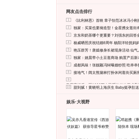
网友点击排行
1
《比利林恩》首映 章子怡范冰冰冯小刚
2
独家：买菜也要拗造型！金星携女逛街
3
京东和奶茶哪个更重要？刘强东的回答
4
杨威晒照庆祝结婚8周年 杨阳洋轻抚妈
5
艳压群芳！唐嫣修身长裙现身活动 仙气
6
独家：姚晨带小土豆逛商场 购置产后新
7
成都风味！张靓颖冯轲曝婚纱照 吃串串
8
接地气！阔太熊黛林打扮休闲逛街买厕
9
马蓉离婚后，砸1000万人民币给媒体要求
10
甜到腻！黄晓明上海庆生 Baby挺孕肚
娱乐·大视野