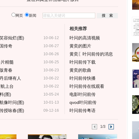
网页
新闻
相关推荐
笑容灿烂(图)
叶问的高清视频
10-06-12
国传奇
黄奕的图片
10-06-27
黄奕〖叶问前传的消息
10-06-26
港片精髓
叶问前传下载
10-06-25
版青春
黄奕的歌曲
10-06-23
丹后继有人
叶问前传快播
10-06-22
宇航上台
叶问前传在线观看
10-06-22
(图)
电影叶问前传
10-05-24
航像叶问(图)
qvod叶问前传
10-01-13
传授咏春(图)
叶问前传粤语
09-12-16
1/3