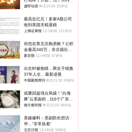
行动终于开始，几个月内乌
将投降
虚怀论语
昨天15:34
25评论
最高近亿元！多家A股公司
收到美国关税退税
上海证券报
12小时前
211评论
你也在算北京购房账？公积
金最高340万，非京籍社保
1年
新京报
11小时前
57评论
出生时被抱错，两女子错换
37年人生，最新进展
中国新闻周刊
昨天21:50
20评论
或重回超强台风级！“白海
豚”云系面积，比6个广东还
大！深圳官方：注意这件事
南方都市报
昨天23:55
39评论
美媒爆料：美副防长想访
华，“非常执着”
北京日报
13小时前
58评论