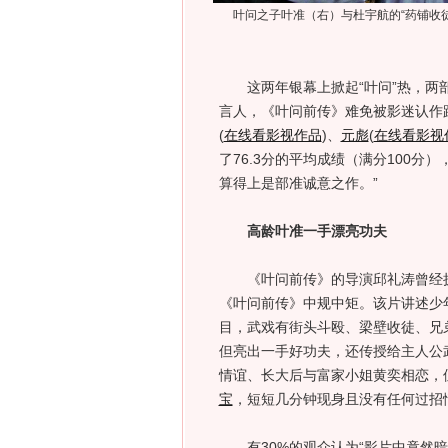
叶问之子叶准（右）与杜宇航的“药铺收徒
这两年银幕上掀起“叶问”热，两
言人，《叶问前传》难免被影迷认作
(
在线看影视作品
)
、
元彪
(
在线看影视
了76.3分的平均成绩（满分100
算得上是部准诚意之作。”
高龄叶准一手漂亮功夫
《叶问前传》的导演邱礼涛曾经执
《叶问前传》中规中矩。该片讲述少
目，武戏有街头斗殴、梁壁收徒、兄
但亮出一手好功夫，还传授给主人公
情谊、长大后与富家小姐黄奕相恋，
宝
，短短几分钟现身且没有任何过招
有30%的观众认为“影片中竟然暗