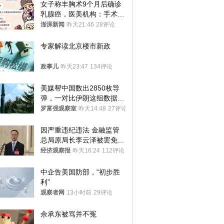
女子称丰胸术9个月后确诊
乳腺癌，医美机构：手术不
可能引发癌症，建议走司法
澎湃新闻
昨天21:46
28评论
途径
专家解读北京楼市新政
政事儿
昨天23:47
134评论
美媒帮中国数出2850枚导
弹，一对比伊朗这组数据，
发现出大事了
罗富强观察室
昨天14:48
27评论
因严重违纪违法 金融监管
总局原局长李云泽被罢免全
国人大代表
经济观察报
昨天16:24
112评论
中企告美国防部，“初步胜
利”
观察者网
13小时前
29评论
余承东被骂并不冤