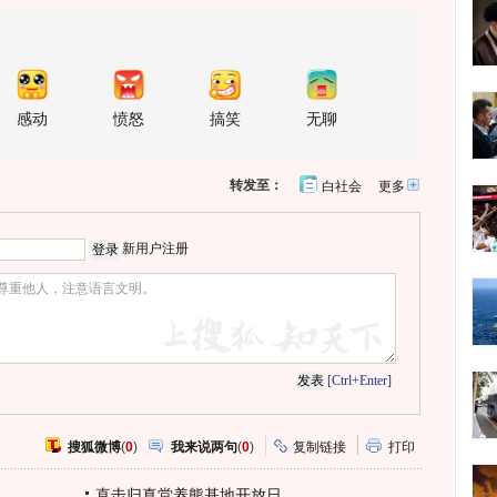
感动
愤怒
搞笑
无聊
转发至：
白社会
更多
开
心
人
网
人
豆
网
瓣
爱
新用户注册
分
享
[Ctrl+Enter]
搜狐微博
(
0
)
我来说两句
(
0
)
复制链接
打印
直击归真堂养熊基地开放日