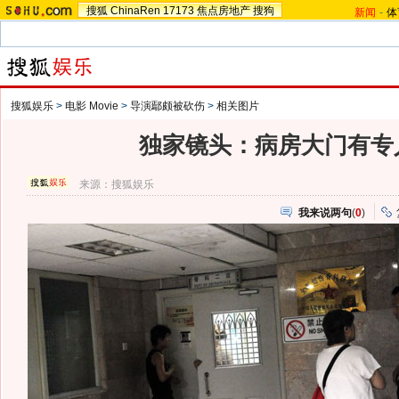
搜狐
ChinaRen
17173
焦点房地产
搜狗
新闻
-
体
搜狐娱乐
>
电影 Movie
>
导演鄢颇被砍伤
>
相关图片
独家镜头：病房大门有专
来源：
搜狐娱乐
我来说两句
(
0
)