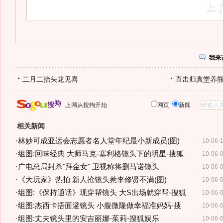
我来
二月二抬头龙见喜
直击归真堂养
上网从搜狗开始
网页
新闻
相关新闻
·
林妙可成亚运会志愿者名人堂年纪最小新成员(图)
10-06-
·
组图:回味经典 大师马克-塞利格镜头下的明星-搜狐
10-06-
·
广电总局封杀"拜金女" 卫视称将删马诺镜头
10-06-
·
《大玩家》热拍 新人抢镜头惹李修贤不满(图)
10-06-
·
组图:《保持通话》现穿帮镜头 大S出场就穿帮-搜狐
10-06-
·
组图:杰西卡捂面避镜头 小腹微隆做幸福准妈妈-搜
10-06-
·
组图:丈夫镜头里的安吉丽娜-茱莉-搜狐娱乐
10-06-