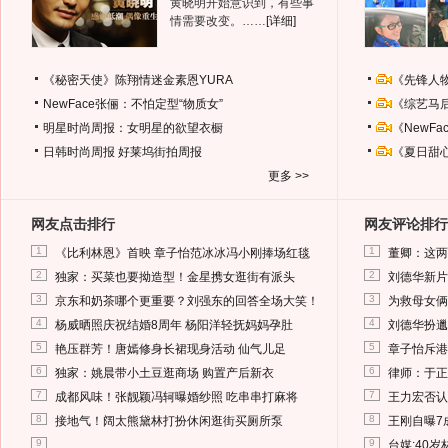
黄晓明开始意识到，有些事
情需要改变。……
[详细]
《秘密天使》陈翔情迷金素恩YURA
《先锋人
NewFace张俪：不怕定型“物质女”
《综艺马
明星时尚周报：女明星的欲望衣橱
《NewF
日韩时尚周报
好莱坞街拍周报
《夏日甜
更多 >>
网友点击排行
网友评论排行
1
1
《比利林恩》首映 章子怡范冰冰冯小刚捧场红毯
董卿：这两
2
2
独家：买菜也要拗造型！金星携女逛街有派头
刘德华新片
3
3
京东和奶茶哪个更重要？刘强东的回答全场大笑！
为救母女俩
4
4
杨威晒照庆祝结婚8周年 杨阳洋轻抚妈妈孕肚
刘德华扮邋
5
5
艳压群芳！唐嫣修身长裙现身活动 仙气儿足
章子怡斥港
6
6
独家：姚晨带小土豆逛商场 购置产后新衣
律师：于正
7
7
成都风味！张靓颖冯轲曝婚纱照 吃串串打麻将
王力宏否认
8
8
接地气！阔太熊黛林打扮休闲逛街买厕所泵
王刚自曝7
9
9
台媒:40