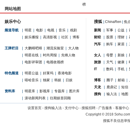
榜
网站地图
娱乐中心
搜狐
|
ChinaRen
|
焦
频道导航
|
明星
|
电影
|
电视
|
音乐
|
戏剧
新闻
|
军事
|
公益
|
|
娱乐播报
|
高清影视
|
社区
|
博客
财经
|
股票
|
理财
|
汽车
|
购车
|
家居
|
王牌栏目
|
大鹏嘚吧嘚
|
潮流实验室
|
大人物
|
明星在线
|
时尚周报
|
先锋人物
女人
|
母婴
|
新娘
|
|
电影评审团
|
电视收视榜
旅游
|
天气
|
健康
|
IT
|
数码
|
手机
|
特色频道
|
明星公益
|
好莱坞
|
香港电影
|
嘻哈音乐
|
独家
|
韩娱
|
日娱
博客
|
圈子
|
邮箱
|
天龙
|
鹿鼎记
|
短信
资料库
|
明星库
|
影视库
|
专题库
|
图片库
搜狗
|
输入法
|
地图
|
滚动新闻列表
|
往期娱首回顾
设置首页
-
搜狗输入法
-
支付中心
-
搜狐招聘
-
广告服务
-
客服中心
Copyright
©
2018 Sohu.com 
搜狐不良信息举