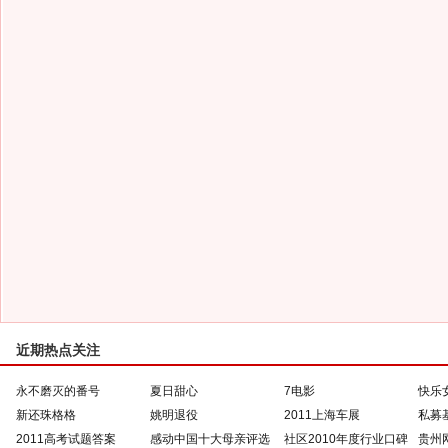
近期热点关注
永不磨灭的番号
夏日甜心
7电影
快乐
新还珠格格
姚明退役
2011上海车展
私募
2011高考试题答案
感动中国十大母亲评选
社区2010年度行业口碑
贵州