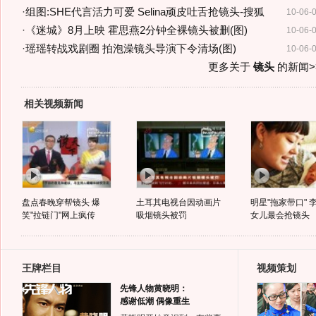
·
组图:SHE代言活力可爱 Selina顽皮吐舌抢镜头-搜狐
10-06-
·
《迷城》8月上映 霍思燕2分钟全裸镜头被删(图)
10-06-
·
瑶瑶转战戏剧圈 拍泡澡镜头导演下令清场(图)
10-06-
更多关于
镜头
的新闻>
相关视频新闻
盘点春晚穿帮镜头 爆
土耳其电视台因动画片
明星"拖家带口" 
笑"拉链门"网上疯传
吸烟镜头被罚
女儿最会抢镜头
王牌栏目
视频策划
先锋人物黄晓明：
感谢低潮 偶像重生