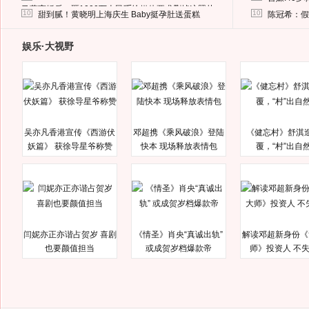
马蓉离婚后，砸1000万人民币给媒体要求删掉这照片
10
10
甜到腻！黄晓明上海庆生 Baby挺孕肚送蛋糕
陈冠希：假
娱乐·大视野
吴亦凡香港宣传《西游伏
邓超携《乘风破浪》登陆
《健忘村》舒淇
妖篇》 获徐导星爷称赞
快本 现场释放表情包
覆，“村”出自
闫妮亦正亦谐占贺岁 喜剧
《情圣》肖央“真诚出轨”
解读邓超新身份《
也要颜值担当
或成贺岁档爆款帝
师》投资人 不