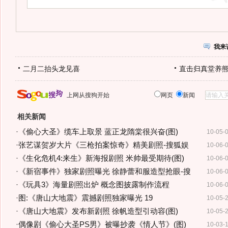
我来
二月二抬头龙见喜
直击归真堂养
上网从搜狗开始
网页
新闻
相关新闻
·
《偷心大圣》缆车上取景 蓝正龙隋棠很兴奋(图)
10-05-
·
张艺谋贺岁大片《三枪拍案惊奇》精美剧照-搜狐娱
10-06-
·
《生化危机4:来生》新海报剧照 米帅最受期待(图)
10-06-
·
《新宿事件》独家剧照曝光 徐静蕾和服造型抢眼-搜
10-06-
·
《玩具3》海量剧照出炉 概念图披露制作流程
10-06-
·
图:《唐山大地震》震撼剧照独家曝光 19
10-05-
·
《唐山大地震》发布新剧照 徐帆造型引动容(图)
10-05-
·
偶像剧《偷心大圣PS男》被曝抄袭《情人节》(图)
10-03-