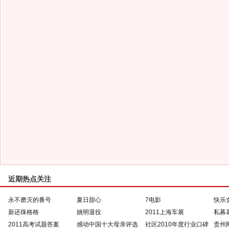
近期热点关注
永不磨灭的番号
夏日甜心
7电影
快乐
新还珠格格
姚明退役
2011上海车展
私募
2011高考试题答案
感动中国十大母亲评选
社区2010年度行业口碑
贵州