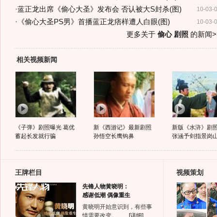
·
蓝正龙出席《偷心大圣》发布会 否认被大S封杀(图)
10-03-
·
《偷心大圣PS男》首播蓝正龙痞样遭人白眼(图)
10-03-
更多关于
偷心 剧照
的新闻>
相关视频新闻
《子弹》剧照曝光 葛优
新《西游记》最新剧照
新版《水浒》剧
蓄起长发就行骗
孙悟空长鹰钩鼻
张涵予剑指景岗
王牌栏目
视频策划
先锋人物黄晓明：
感谢低潮 偶像重生
黄晓明开始意识到，有些事
情需要改变。……
[详细]