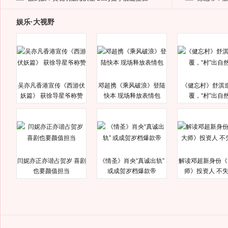
娱乐·大视野
吴亦凡香港宣传《西游伏
邓超携《乘风破浪》登陆
《健忘村》舒淇
妖篇》 获徐导星爷称赞
快本 现场释放表情包
覆，“村”出自
闫妮亦正亦谐占贺岁 喜剧
《情圣》肖央“真诚出轨”
解读邓超新身份《
也要颜值担当
或成贺岁档爆款帝
师》投资人 不