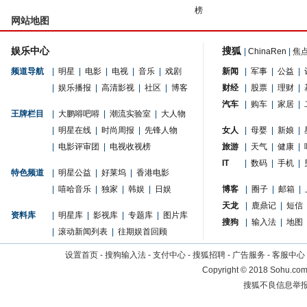
榜
网站地图
娱乐中心
搜狐
|
ChinaRen
|
焦
频道导航
|
明星
|
电影
|
电视
|
音乐
|
戏剧
新闻
|
军事
|
公益
|
|
娱乐播报
|
高清影视
|
社区
|
博客
财经
|
股票
|
理财
|
汽车
|
购车
|
家居
|
王牌栏目
|
大鹏嘚吧嘚
|
潮流实验室
|
大人物
|
明星在线
|
时尚周报
|
先锋人物
女人
|
母婴
|
新娘
|
|
电影评审团
|
电视收视榜
旅游
|
天气
|
健康
|
IT
|
数码
|
手机
|
特色频道
|
明星公益
|
好莱坞
|
香港电影
|
嘻哈音乐
|
独家
|
韩娱
|
日娱
博客
|
圈子
|
邮箱
|
天龙
|
鹿鼎记
|
短信
资料库
|
明星库
|
影视库
|
专题库
|
图片库
搜狗
|
输入法
|
地图
|
滚动新闻列表
|
往期娱首回顾
设置首页
-
搜狗输入法
-
支付中心
-
搜狐招聘
-
广告服务
-
客服中心
Copyright
©
2018 Sohu.com 
搜狐不良信息举