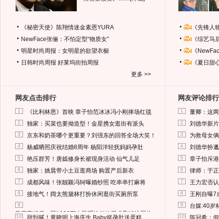
《秘密天使》陈翔情迷金素恩YURA
《先锋人
NewFace张俪：不怕定型“物质女”
《综艺马
明星时尚周报：女明星的欲望衣橱
《NewF
日韩时尚周报
好莱坞街拍周报
《夏日甜
更多 >>
网友点击排行
网友评论排行
1
1
《比利林恩》首映 章子怡范冰冰冯小刚捧场红毯
董卿：这两
2
2
独家：买菜也要拗造型！金星携女逛街有派头
刘德华新片
3
3
京东和奶茶哪个更重要？刘强东的回答全场大笑！
为救母女俩
4
4
杨威晒照庆祝结婚8周年 杨阳洋轻抚妈妈孕肚
刘德华扮邋
5
5
艳压群芳！唐嫣修身长裙现身活动 仙气儿足
章子怡斥港
6
6
独家：姚晨带小土豆逛商场 购置产后新衣
律师：于正
7
7
成都风味！张靓颖冯轲曝婚纱照 吃串串打麻将
王力宏否认
8
8
接地气！阔太熊黛林打扮休闲逛街买厕所泵
王刚自曝7
9
9
台媒:40
马蓉离婚后，砸1000万人民币给媒体要求删掉这照片
10
10
甜到腻！黄晓明上海庆生 Baby挺孕肚送蛋糕
陈冠希：假