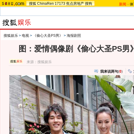
搜狐
ChinaRen
17173
焦点房地产
搜狗
新闻
-
体
搜狐娱乐
>
电视
>
《偷心大圣PS男》
>
海报剧照
图：爱情偶像剧《偷心大圣PS男》剧
来源：
搜狐娱乐
我来说两句
(
0
)