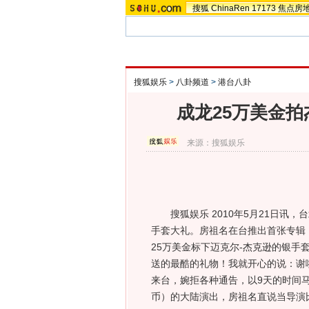
搜狐
ChinaRen
17173
焦点房
搜狐娱乐
>
八卦频道
>
港台八卦
成龙25万美金拍
来源：
搜狐娱乐
搜狐娱乐 2010年5月21日讯，
手套大礼。房祖名在台推出首张专辑
25万美金标下迈克尔-杰克逊的银
送的最酷的礼物！我就开心的说：谢
来台，婉拒各种通告，以9天的时间马
币）的大陆演出，房祖名直说当导演