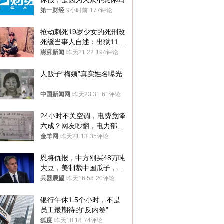
休假，是因为大家不想休吗
第一财经
9小时前
177评论
抢劫刺死19岁少女的死刑改
死缓当事人自述：出狱11年
间始终刻意躲避被害人家属
澎湃新闻
昨天21:22
194评论
人贩子“梅姨”真实姓名曝光
中国新闻网
昨天23:31
61评论
24小时不关空调，电费竟降
六成？网友吵翻，电力部门
回应→
金羊网
昨天21:13
35评论
恩将仇报，中方刚买48万吨
大豆，美制裁中国瓜子，布
林肯措辞变了
兵器展望
昨天16:58
20评论
银行午休1.5个小时，不是
员工最期待的“反内卷”
狐度
昨天18:18
74评论