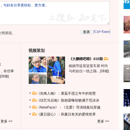
[Ctrl+Enter]
文明用语。
视频策划
《大鹏嘚吧嘚》416期
生
杨丽萍提菜篮逛车展 时尚
，有些事
与村姑仅一线之隔…
[详细]
[详细]
《先锋人物》：黄磊不惑之年中的智慧
《综艺马后炮》陈柏霖曝初吻属于范冰冰
《NewFace》：《北爱》导演续集玩穿越
《夏日甜心》：和夏日有关的爱情世界
更多 >>
更多 >>