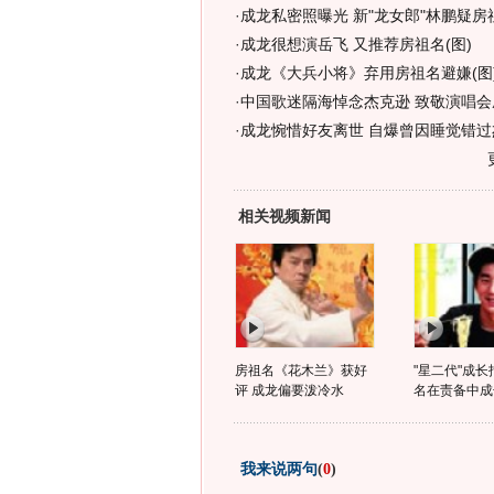
·
成龙私密照曝光 新"龙女郎"林鹏疑房
·
成龙很想演岳飞 又推荐房祖名(图)
·
成龙《大兵小将》弃用房祖名避嫌(图
·
中国歌迷隔海悼念杰克逊 致敬演唱会
·
成龙惋惜好友离世 自爆曾因睡觉错过
相关视频新闻
房祖名《花木兰》获好
"星二代"成长
评 成龙偏要泼冷水
名在责备中成
我来说两句
(
0
)