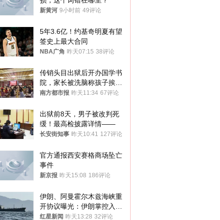
损，这个词错在哪里？
新黄河
9小时前
49评论
5年3.6亿！约基奇明夏有望
签史上最大合同
NBA广角
昨天07:15
38评论
传销头目出狱后开办国学书
院，家长被洗脑称孩子挨打
才有效果
南方都市报
昨天11:34
67评论
出狱前8天，男子被改判死
缓！最高检披露详情——
长安街知事
昨天10:41
127评论
官方通报西安赛格商场坠亡
事件
新京报
昨天15:08
186评论
伊朗、阿曼霍尔木兹海峡重
开协议曝光：伊朗掌控入湾
航道，与阿曼平分“服务费”
红星新闻
昨天13:28
32评论