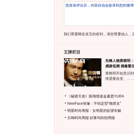
我们尊重网友发言的权利，请您尊重他人，
王牌栏目
先锋人物黄晓明：
感谢低潮 偶像重
黄晓明开始意识到
情需要改变。……
《秘密天使》陈翔情迷金素恩YURA
NewFace张俪：不怕定型“物质女”
明星时尚周报：女明星的欲望衣橱
日韩时尚周报
好莱坞街拍周报