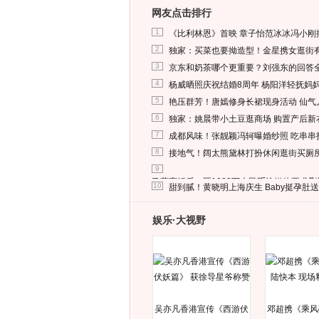
网友点击排行
1
《比利林恩》首映 章子怡范冰冰冯小刚
2
独家：买菜也要拗造型！金星携女逛街
3
京东和奶茶哪个更重要？刘强东的回答
4
杨威晒照庆祝结婚8周年 杨阳洋轻抚妈
5
艳压群芳！唐嫣修身长裙现身活动 仙气
6
独家：姚晨带小土豆逛商场 购置产后新
7
成都风味！张靓颖冯轲曝婚纱照 吃串串
8
接地气！阔太熊黛林打扮休闲逛街买厕
9
马蓉离婚后，砸1000万人民币给媒体要求
10
甜到腻！黄晓明上海庆生 Baby挺孕肚
娱乐·大视野
吴亦凡香港宣传《西游伏
邓超携《乘风