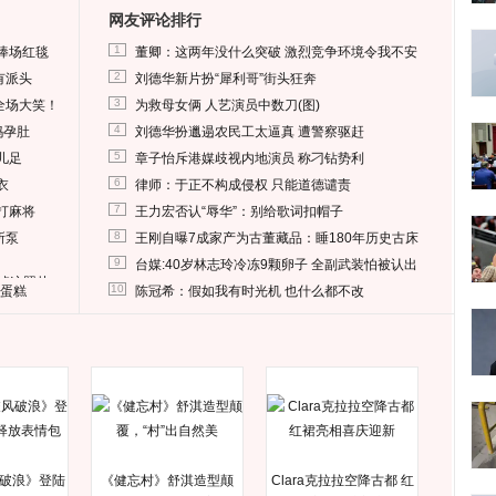
网友评论排行
1
捧场红毯
董卿：这两年没什么突破 激烈竞争环境令我不安
2
有派头
刘德华新片扮“犀利哥”街头狂奔
3
全场大笑！
为救母女俩 人艺演员中数刀(图)
4
妈孕肚
刘德华扮邋遢农民工太逼真 遭警察驱赶
5
儿足
章子怡斥港媒歧视内地演员 称刁钻势利
6
衣
律师：于正不构成侵权 只能道德谴责
7
打麻将
王力宏否认“辱华”：别给歌词扣帽子
8
所泵
王刚自曝7成家产为古董藏品：睡180年历史古床
9
台媒:40岁林志玲冷冻9颗卵子 全副武装怕被认出
删掉这照片
10
送蛋糕
陈冠希：假如我有时光机 也什么都不改
破浪》登陆
《健忘村》舒淇造型颠
Clara克拉拉空降古都 红