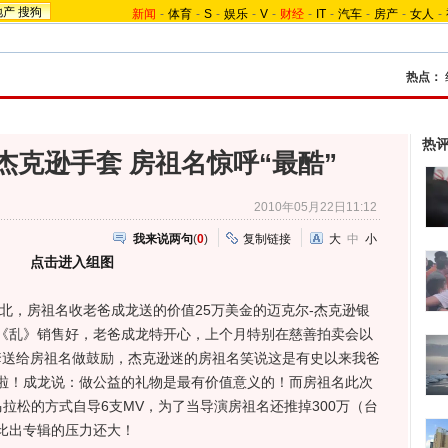
地产
搜狗
新闻
-
体育
-
S
-
娱乐
-
V
-
财经
-
IT
-
汽车
-
房产
-
女人
-
热点：
热
杰克逊手套 房祖名惊呼“最酷”
2010年05月22日11:12
我来说两句
(
0
)
复制链接
大
中
小
点击进入组图
台北，房祖名收老爸成龙送的价值25万美金的迈克尔-杰克逊银
《乱》销售好，老爸成龙特开心，上个月特别在慈善拍卖会以
手套送给房祖名做鼓励，杰克逊迷的房祖名笑说这是有史以来我爸
啦！成龙说：做公益的礼物是最有价值意义的！而房祖名此次
拉松的方式自导6支MV，为了当导演房祖名还推掉300万（台
比出专辑的压力还大！