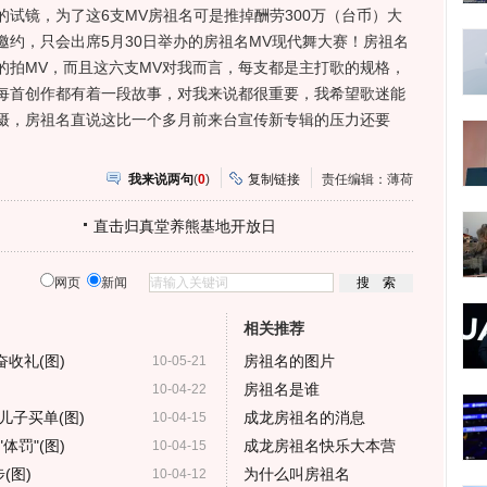
试镜，为了这6支MV房祖名可是推掉酬劳300万（台币）大
约，只会出席5月30日举办的房祖名MV现代舞大赛！房祖名
的拍MV，而且这六支MV对我而言，每支都是主打歌的规格，
每首创作都有着一段故事，对我来说都很重要，我希望歌迷能
摄，房祖名直说这比一个多月前来台宣传新专辑的压力还要
我来说两句
(
0
)
复制链接
责任编辑：薄荷
直击归真堂养熊基地开放日
网页
新闻
相关推荐
收礼(图)
房祖名的图片
10-05-21
房祖名是谁
10-04-22
儿子买单(图)
成龙房祖名的消息
10-04-15
罚"(图)
成龙房祖名快乐大本营
10-04-15
(图)
为什么叫房祖名
10-04-12