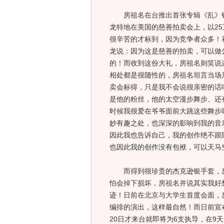
房祖名在台推出首张专辑《乱》销
龙特地在美国的慈善拍卖会上，以2
很辛苦的才标到，因为竞争者众多！
龙说：因为这是慈善的拍卖，可以做
的！而收到这份大礼，房祖名则笑说
相处都是很随性的，房祖名坦言当场
卖会标得，只是我不会说很亲密的话
是他的粉丝，他的太空漫步舞步、还有
时候我很爱在爷爷面前大跳这些舞步
妙有趣之处，也深深的影响到我的音
因此我也告诉自己，我的创作绝不跟
也因此我的创作没有包袱，可以天马
而得到很珍贵的杰克逊银手套，房
怕会掉下损坏，房祖名并说其实我好
迹！日前在北京与大学生首度会面，
编排的演出，这样最自然！而日前宣布
20日才来台就即将为6支执导，在9