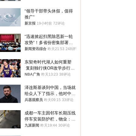
“领导干部带头休假，值得
推广”
新京报
19小时前
72评论
“迅速掀起扫黑除恶新一轮
攻势”！多省份密集部署，
公布举报方式
新闻资讯综合
昨天21:53
248评论
东契奇时代湖人如何重塑
 复刻独行侠OR改学步行
者？
NBA广角
昨天13:23
38评论
泽连斯基谈到中国，当场就
给众人下了指示，他对中国
和中乌关系，显然又有了新
兵器观察员
昨天09:15
33评论
的想法
成都一车主因邻车长期压线
停车安装防护栏，物业：不
建议装护栏，也会影响自身
九派新闻
昨天19:44
30评论
停车