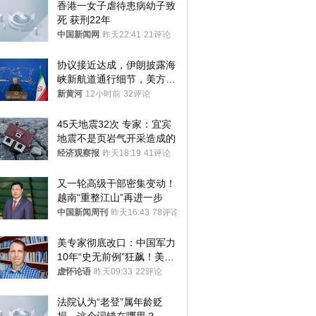
香港一女子虐待患病幼子致
死 获刑22年
中国新闻网
昨天22:41
21评论
协议接近达成，伊朗披露海
峡新航道通行细节，美方再
提“倒计时”
新黄河
12小时前
32评论
45天地震32次 专家：宜宾
地震不是页岩气开采造成的
经济观察报
昨天18:19
41评论
又一轮高级干部密集变动！
越南“重整江山”再进一步
中国新闻周刊
昨天16:43
78评论
美专家彻底改口：中国军力
10年“史无前例”狂飙！美军
真慌了
虚怀论语
昨天09:33
22评论
法院认为“老登”属年龄贬