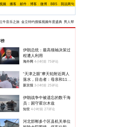
视频
-
播客
-
邮件
-
博客
-
微博
-
BBS
-
我说两句
红牛音乐之旅
金立特约搜狐视频年度盛典
男人帮
评榜
伊朗总统：最高领袖决策过
程遭人利用
海外网
4小时前
75评论
“天津之眼”摩天轮附近两人
落水，目击者：母亲和11岁
儿子先后被打捞上岸
新京报
3小时前
25评论
伊朗战争中被遗忘的数千海
员：困守霍尔木兹
知世
4小时前
27评论
河北邯郸多个区县机关单位