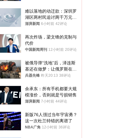
难以落地的动迁款：深圳罗
湖区两村民追讨两千万元动
迁款八年未果
澎湃新闻
6小时前
42评论
再次炸场，梁文锋的克制与
代价
中国新闻周刊
12小时前
20评论
被俄导弹“洗地”后，泽连斯
基还在做梦：让俄罗斯在冬
季前求和？
兵器先锋
昨天20:13
38评论
余承东：所有手机都要大规
模涨价，否则就是亏损销售
澎湃新闻
7小时前
44评论
新版76人强过当年宇宙勇？
这一次杜兰特错的离谱了
NBA广角
12小时前
36评论