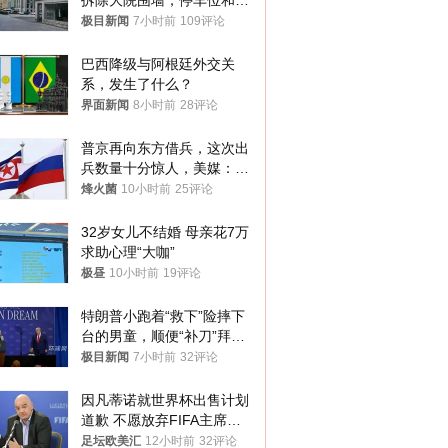
拆除大院围墙，停车位和厕
所免费开放，当地多部门回
极目新闻
7小时前
109评论
应
巴西降级与阿根廷外交关
系，发生了什么？
界面新闻
8小时前
28评论
普京再向东方借兵，这次出
兵数量十分惊人，美媒：俄
朝要动真格？
烽火菌
10小时前
25评论
32岁女儿不结婚 母亲花7万
求助心理“大咖”
极昼
10小时前
19评论
特朗普小跑着“救下”险摔下
台的男童，顺便“补刀”拜
登：“我可不想他像拜登一
极目新闻
7小时前
32评论
样摔下来”
因凡蒂诺就世界杯出售计划
道歉 不愿放弃FIFA主席职
位
足坛欧美汇
12小时前
32评论