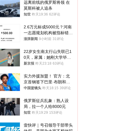
远离前线的俄罗斯将领 在
莫斯科被人追杀
知世
昨天19:36
62评论
2.6万元标成5000元？河南
一志愿规划机构被指标错学
费致考生复读
澎湃新闻
9小时前
31评论
22岁女生南太行山失联已1
0天，家属：她刚大学毕业
想到山里旅行
新京报
昨天23:18
63评论
实力外援加盟！ 官方：北
京首钢签下巴里·布朗和桑
普森
中国篮镜头
昨天18:15
39评论
俄罗斯征兵乱象：熟人设
局，拉一个人给8000元
知世
昨天19:29
153评论
壹快评｜号召领导干部带头