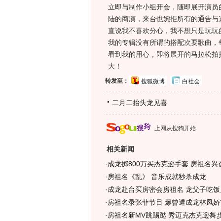
立即与制作小组开会，随即展开演员的
陆的商演，来台也婉拒所有的通告与邀
直说我不喜欢分心，我不想只是玩玩
我的专辑没有所谓的搭配次要歌曲，
看到我的用心，即将展开的马拉松拍
大！
转发至：
搜狐微博
白社会
二月二抬头龙见喜
上网从搜狗开始
相关新闻
·
成龙掷800万买杰克逊手套 房祖名兴奋
·
房祖名《乱》 音乐成就秒杀成龙
·
成龙赴台买房密会房祖名 龙父子吃饭
·
房祖名录张菲节目 爆曾遭成龙林凤娇"体
·
房祖名新MV跳踢跶 秀迈克杰克逊舞步