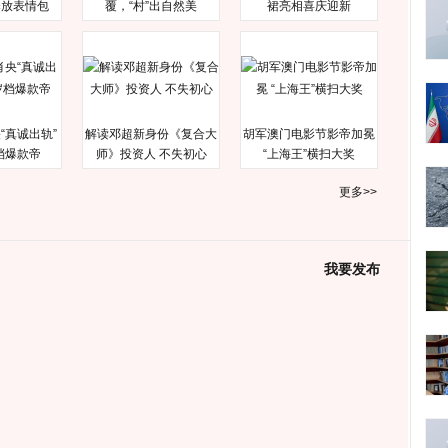
释放表情包
覆，“村”出自然美
裙亮相喜庆迎新
“真诚出轨”
解读邓超新身份《复合大
胡军澳门电影节影帝加冕
档爆款帝
师》投资人 不失初心
“上海王”横扫大奖
更多>>
我要发布