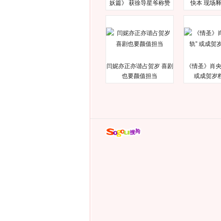
妖篇》 获徐导星爷称赞
快本 现场
闫妮亦正亦谐占贺岁 喜剧
《情圣》肖央
也要颜值担当
或成贺岁