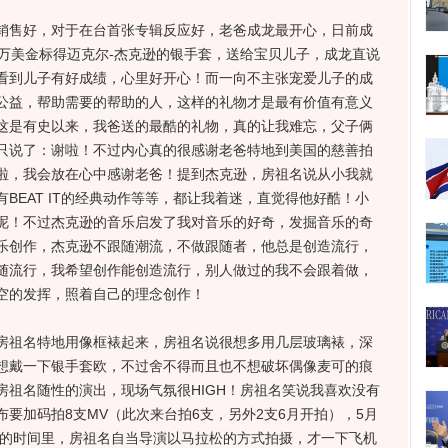
售好，对于在台首张专辑反应好，老爸成龙最开心，日前成
5万美金标得迈克尔-杰克逊的银手套，送给宝贝儿子，成龙直说
看到儿子有好成绩，心里好开心！而一向不主张宠爱儿子的成
公益，帮助需要的帮助的人，这样的礼物才是最有价值有意义
这是有史以来，我爸送的最酷的礼物，真的让我难忘，父子俩
只说了：谢啦！不过内心真的很感谢老爸特地到美国的慈善拍
啦，我会放在心中感谢老爸！提到杰克逊，房祖名说从小我就
BEAT IT的经典动作等等，都让我着迷，直觉得他好酷！小
呢！不过杰克逊的音乐启发了我对音乐的好奇，发掘音乐的奇
乐创作，杰克逊不跟随潮流，不做跟随者，他总是创造流行，
随流行，我希望创作能创造流行，别人做过的我不会跟着做，
空的发挥，照着自己的理念创作！
祖名特地用像框裱起来，房祖名说很想多用几层玻璃裱，深
想戴一下银手套欧，不过舍不得而且也不想破坏偶像麦可的痕
房祖名随性的演出，现场气氛很HIGH！房祖名笑说我喜欢没有
要加码拍8支MV（此次来台拍6支，另外2支6月开拍），5月
天的时间里，房祖名自当导演以马拉松的方式拍摄，才一下飞机