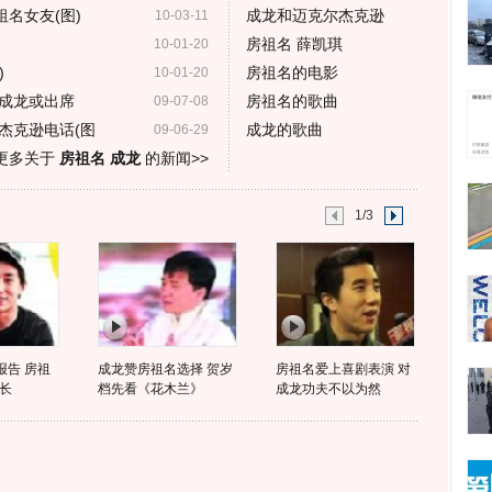
祖名女友(图)
成龙和迈克尔杰克逊
10-03-11
房祖名 薛凯琪
10-01-20
)
房祖名的电影
10-01-20
成龙或出席
房祖名的歌曲
09-07-08
杰克逊电话(图
成龙的歌曲
09-06-29
更多关于
房祖名 成龙
的新闻>>
1/3
报告 房祖
成龙赞房祖名选择 贺岁
房祖名爱上喜剧表演 对
长
档先看《花木兰》
成龙功夫不以为然