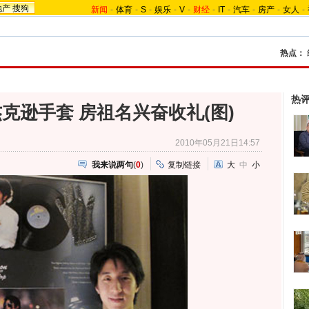
地产
搜狗
新闻
-
体育
-
S
-
娱乐
-
V
-
财经
-
IT
-
汽车
-
房产
-
女人
-
热点：
热
杰克逊手套 房祖名兴奋收礼(图)
2010年05月21日14:57
我来说两句
(
0
)
复制链接
大
中
小