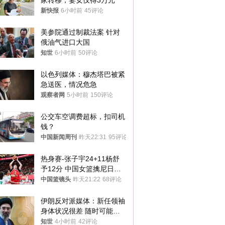
家转移，妻女仅得3万元
新快报
6小时前
45评论
美参院通过制裁法案 针对
俄油气进口大国
知世
6小时前
50评论
以色列媒体：穆杰塔巴被紧
急送医，情况危急
观察者网
5小时前
150评论
公交车空调费超标，扣司机
钱？
中国新闻周刊
昨天22:31
95评论
热身赛-张子宇24+11杨舒
予12分 中国女篮擒尼日利
亚
中国篮镜头
昨天21:22
68评论
伊朗反对派媒体：新任领袖
身体状况很差 随时可能离
世
知世
4小时前
42评论