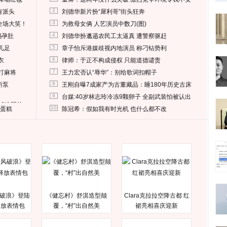
2
有派头
刘德华新片扮“犀利哥”街头狂奔
3
全场大笑！
为救母女俩 人艺演员中数刀(图)
4
妈孕肚
刘德华扮邋遢农民工太逼真 遭警察驱赶
5
儿足
章子怡斥港媒歧视内地演员 称刁钻势利
6
衣
律师：于正不构成侵权 只能道德谴责
7
打麻将
王力宏否认“辱华”：别给歌词扣帽子
8
所泵
王刚自曝7成家产为古董藏品：睡180年历史古床
9
台媒:40岁林志玲冷冻9颗卵子 全副武装怕被认出
删掉这照片
10
送蛋糕
陈冠希：假如我有时光机 也什么都不改
破浪》登陆
《健忘村》舒淇造型颠
Clara克拉拉空降古都 红
释放表情包
覆，“村”出自然美
裙亮相喜庆迎新