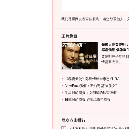
我们尊重网友发言的权利，请您尊重他人，
王牌栏目
先锋人物黄晓明：
感谢低潮 偶像重
黄晓明开始意识到
情需要改变。……
《秘密天使》陈翔情迷金素恩YURA
NewFace张俪：不怕定型“物质女”
明星时尚周报：女明星的欲望衣橱
日韩时尚周报
好莱坞街拍周报
网友点击排行
1
《比利林恩》首映 章子怡范冰冰冯小刚