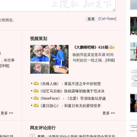
[Ctrl+Enter]
文明用语。
视频策划
《大鹏嘚吧嘚》416期
生
杨丽萍提菜篮逛车展 时尚
，有些事
与村姑仅一线之隔…
[详细]
[详细]
《先锋人物》：黄磊不惑之年中的智慧
《综艺马后炮》陈柏霖曝初吻属于范冰冰
《NewFace》：《北爱》导演续集玩穿越
《夏日甜心》：和夏日有关的爱情世界
更多 >>
更多 >>
网友评论排行
1
捧场红毯
董卿：这两年没什么突破 激烈竞争环境令我不安