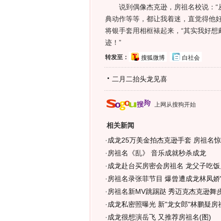
说到偶像杰克逊，房祖名校说：“从小
典动作等等，都让我着迷，直觉得他好
将银手套用相框裱起来，“其实我好想
迹！”
转发至：
搜狐微博
白社会
二月二抬头龙见喜
上网从搜狗开始
相关新闻
·
成龙25万美金拍杰克逊手套 房祖名惊
·
房祖名《乱》 音乐成就秒杀成龙
·
成龙赴台买房密会房祖名 龙父子吃饭
·
房祖名录张菲节目 爆曾遭成龙林凤娇"体
·
房祖名新MV跳踢跶 秀迈克杰克逊舞步
·
成龙私密照曝光 新"龙女郎"林鹏疑房
·
成龙很想演岳飞 又推荐房祖名(图)