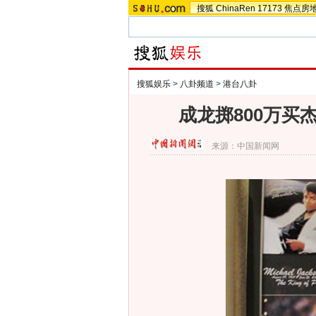
搜狐
ChinaRen
17173
焦点房
搜狐娱乐
>
八卦频道
>
港台八卦
成龙掷800万买
来源：
中国新闻网