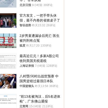
华，“非常执着”
北京日报
8小时前
39评论
官方发文，一把手带头休
假，最不内卷的省掀桌子了
智谷趋势
昨天15:32
26评论
2岁男童遭漏诊后死亡 医生
被判刑有点冤
狐度
昨天17:20
133评论
最高近亿元！多家A股公司
收到美国关税退税
上海证券报
7小时前
128评论
八村塁/河村出战世预赛 中
国男篮错过最强日本队
中国篮镜头
昨天13:58
36评论
“前13名被淘汰，后5名进体
检”，广东佛山通报
北青网
15小时前
211评论