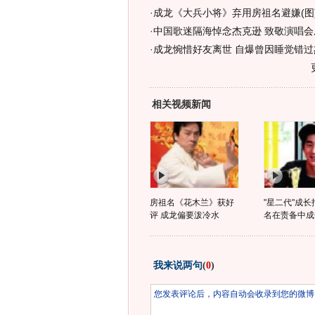
·
成龙《大兵小将》弃用房祖名避嫌(图
·
中国歌迷隔海悼念杰克逊 致敬演唱会
·
成龙惋惜好友离世 自爆曾因睡觉错过
相关视频新闻
房祖名《花木兰》获好
"星二代"成长
评 成龙偏要泼冷水
名在责备中成
我来说两句
(
0
)