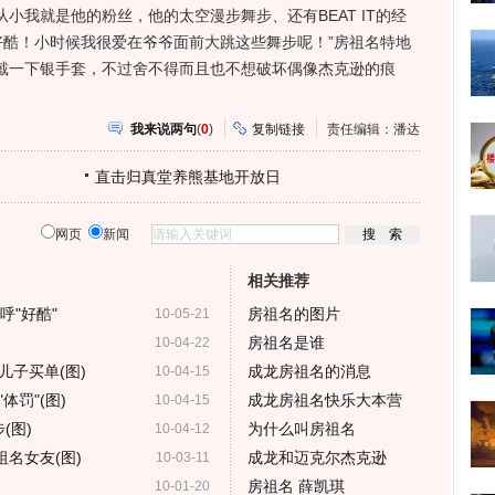
我就是他的粉丝，他的太空漫步舞步、还有BEAT IT的经
酷！小时候我很爱在爷爷面前大跳这些舞步呢！”房祖名特地
戴一下银手套，不过舍不得而且也不想破坏偶像杰克逊的痕
我来说两句
(
0
)
复制链接
责任编辑：潘达
直击归真堂养熊基地开放日
网页
新闻
相关推荐
呼"好酷"
房祖名的图片
10-05-21
房祖名是谁
10-04-22
儿子买单(图)
成龙房祖名的消息
10-04-15
罚"(图)
成龙房祖名快乐大本营
10-04-15
(图)
为什么叫房祖名
10-04-12
祖名女友(图)
成龙和迈克尔杰克逊
10-03-11
房祖名 薛凯琪
10-01-20