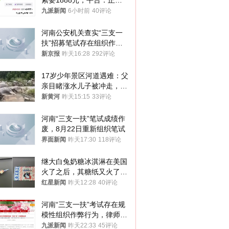
索要1888元，平台：正和
司机沟通协商
九派新闻
6小时前
40评论
河南公安机关查实“三支一
扶”招募笔试存在组织作弊
犯罪行为
新京报
昨天16:28
292评论
17岁少年景区河道遇难：父
亲目睹涨水儿子被冲走，当
地排除上游泄洪，家属盼厘
新黄河
昨天15:15
33评论
清责任
河南“三支一扶”笔试成绩作
废，8月22日重新组织笔试
界面新闻
昨天17:30
118评论
继大白兔奶糖冰淇淋在美国
火了之后，其糖纸又火了！
海外博主盛赞：平面设计经
红星新闻
昨天12:28
40评论
典之作
河南“三支一扶”考试存在规
模性组织作弊行为，律师：
涉嫌非法获取国家秘密罪等
九派新闻
昨天22:33
45评论