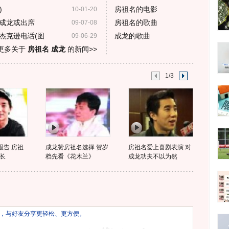
)
房祖名的电影
10-01-20
成龙或出席
房祖名的歌曲
09-07-08
杰克逊电话(图
成龙的歌曲
09-06-29
更多关于
房祖名 成龙
的新闻>>
1/3
报告 房祖
成龙赞房祖名选择 贺岁
房祖名爱上喜剧表演 对
长
档先看《花木兰》
成龙功夫不以为然