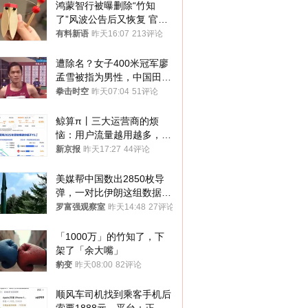
鸿蒙智行被曝删除“竹知
了”风波公告后又恢复 官媒
曾力挺：劝华为要大度的，
有料新语
昨天16:07
213评论
你们适不适合？
遭除名？女子400米冠军廖
孟雪被指为男性，中国田协
默不作声
拳击时空
昨天07:04
51评论
鲸算π丨三大运营商的烦
恼：用户流量越用越多，收
入却越来越少
新京报
昨天17:27
44评论
美媒帮中国数出2850枚导
弹，一对比伊朗这组数据，
发现出大事了
罗富强观察室
昨天14:48
27评论
「1000万」的竹知了，下
架了「余大嘴」
豹变
昨天08:00
82评论
顺风车司机找到乘客手机后