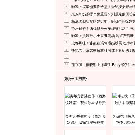
2
独家：买菜也要拗造型！金星携女逛街
3
京东和奶茶哪个更重要？刘强东的回答
4
杨威晒照庆祝结婚8周年 杨阳洋轻抚妈
5
艳压群芳！唐嫣修身长裙现身活动 仙气
6
独家：姚晨带小土豆逛商场 购置产后新
7
成都风味！张靓颖冯轲曝婚纱照 吃串串
8
接地气！阔太熊黛林打扮休闲逛街买厕
9
马蓉离婚后，砸1000万人民币给媒体要求
10
甜到腻！黄晓明上海庆生 Baby挺孕肚
娱乐·大视野
吴亦凡香港宣传《西游伏
邓超携《乘风
妖篇》 获徐导星爷称赞
快本 现场