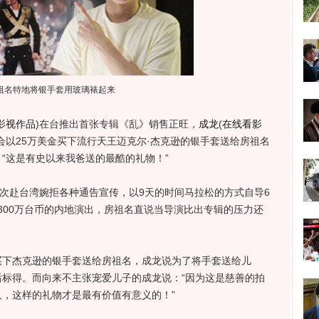
祖名特地将银手套用玻璃裱起来
影视作品
)
在台推出首张专辑《乱》销售正旺，
成龙
(
在线看影
会以25万美金买下流行天王迈克尔·杰克逊的银手套送给房祖名
“这是有史以来我爸送的最酷的礼物！”
次赴台湾婉拒各种通告宣传，以9天的时间马拉松的方式自导6
300万台币的内地演出，房祖名直说当导演比出专辑的压力还
杰克逊的银手套送给房祖名，成龙说为了将手套送给儿
标得。而向来不主张宠爱儿子的成龙说：“因为这是慈善的拍
，这样的礼物才是最有价值有意义的！”