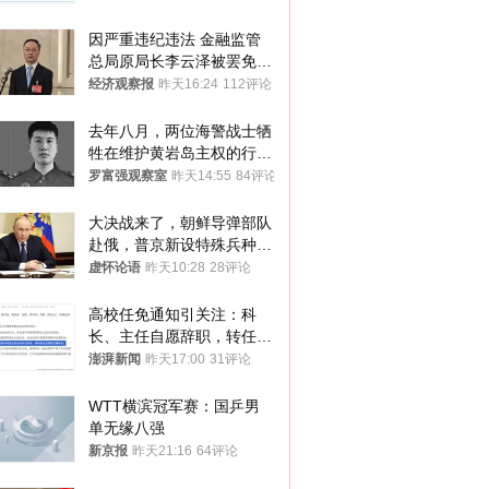
因严重违纪违法 金融监管
总局原局长李云泽被罢免全
国人大代表
经济观察报
昨天16:24
112评论
去年八月，两位海警战士牺
牲在维护黄岩岛主权的行动
中
罗富强观察室
昨天14:55
84评论
大决战来了，朝鲜导弹部队
赴俄，普京新设特殊兵种，
76岁老将扛旗
虚怀论语
昨天10:28
28评论
高校任免通知引关注：科
长、主任自愿辞职，转任思
政辅导员
澎湃新闻
昨天17:00
31评论
WTT横滨冠军赛：国乒男
单无缘八强
新京报
昨天21:16
64评论