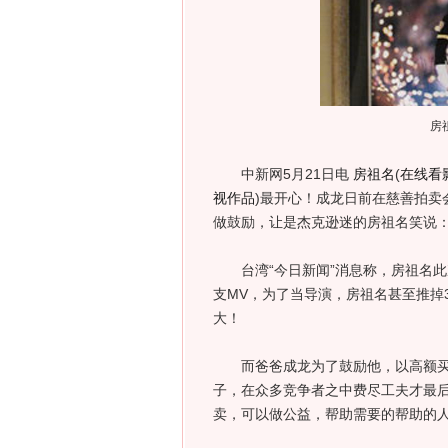
房
中新网5月21日电
房祖名
(
在线看
视作品
)
最开心！成龙日前在慈善拍卖
做鼓励，让是杰克逊迷的房祖名笑说：
台湾“今日新闻”消息称，房祖名此
支MV，为了当导演，房祖名甚至推掉
大！
而爸爸成龙为了鼓励他，以高额买下
子，在众多竞争者之中费尽工夫才最后
卖，可以做公益，帮助需要的帮助的人