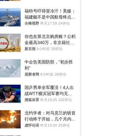
福特号吓得冒冷汗！美媒：
福建舰不是中国航母终点，
而是新起点！
尖锋视野
昨天17:59
24评论
你也在算北京购房账？公积
金最高340万，非京籍社保
1年
新京报
6小时前
39评论
中企告美国防部，“初步胜
利”
观察者网
8小时前
28评论
国乒男单全军覆没！4人出
战WTT横滨冠军赛均无缘
八强
搜狐体育
昨天18:45
102评论
北约学者：对乌克兰的斩首
行动终于开始，几个月内乌
将投降
虚怀论语
昨天15:34
25评论