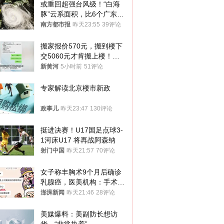
或重回超强台风级！“白海
豚”云系面积，比6个广东还
大！深圳官方：注意这件事
南方都市报
昨天23:55
39评论
搬家报价570元，搬到楼下
交5060元才肯搬上楼！女
子傻眼了……
新黄河
5小时前
51评论
专家解读北京楼市新政
政事儿
昨天23:47
130评论
挺进决赛！U17国足点球3-
1河床U17 将再战阿森纳
射门中国
昨天21:57
70评论
女子称丰胸术9个月后确诊
乳腺癌，医美机构：手术不
可能引发癌症，建议走司法
澎湃新闻
昨天21:46
28评论
途径
美媒爆料：美副防长想访