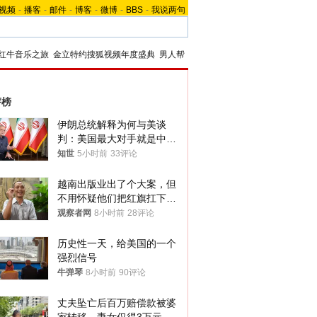
视频
-
播客
-
邮件
-
博客
-
微博
-
BBS
-
我说两句
红牛音乐之旅
金立特约搜狐视频年度盛典
男人帮
评榜
伊朗总统解释为何与美谈
判：美国最大对手就是中
国，但他们也在对话
知世
5小时前
33评论
越南出版业出了个大案，但
不用怀疑他们把红旗扛下去
的决心
观察者网
8小时前
28评论
历史性一天，给美国的一个
强烈信号
牛弹琴
8小时前
90评论
丈夫坠亡后百万赔偿款被婆