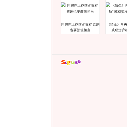
闫妮亦正亦谐占贺岁 喜剧
《情圣》肖央
也要颜值担当
或成贺岁