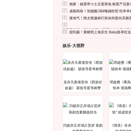
6
独家：姚晨带小土豆逛商场 购置产后新
7
成都风味！张靓颖冯轲曝婚纱照 吃串串
8
接地气！阔太熊黛林打扮休闲逛街买厕
9
马蓉离婚后，砸1000万人民币给媒体要求
10
甜到腻！黄晓明上海庆生 Baby挺孕肚
娱乐·大视野
吴亦凡香港宣传《西游伏
邓超携《乘风
妖篇》 获徐导星爷称赞
快本 现场
闫妮亦正亦谐占贺岁 喜剧
《情圣》肖央