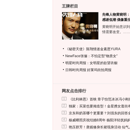
王牌栏目
先锋人物黄晓明：
感谢低潮 偶像重
黄晓明开始意识到
情需要改变。……
《秘密天使》陈翔情迷金素恩YURA
NewFace张俪：不怕定型“物质女”
明星时尚周报：女明星的欲望衣橱
日韩时尚周报
好莱坞街拍周报
网友点击排行
1
《比利林恩》首映 章子怡范冰冰冯小刚
2
独家：买菜也要拗造型！金星携女逛街
3
京东和奶茶哪个更重要？刘强东的回答
4
杨威晒照庆祝结婚8周年 杨阳洋轻抚妈
5
艳压群芳！唐嫣修身长裙现身活动 仙气