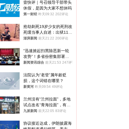
壹快评｜号召领导干部带头
休假，是因为大家不想休吗
第一财经
昨天09:32
202评论
抢劫刺死19岁少女的死刑改
死缓当事人自述：出狱11年
间始终刻意躲避被害人家属
澎湃新闻
前天21:22
200评论
“迅速掀起扫黑除恶新一轮
攻势”！多省份密集部署，
公布举报方式
新闻资讯综合
前天21:53
247评论
法院认为“老登”属年龄贬
损，这个词错在哪里？
新黄河
昨天09:54
49评论
兰州没有“兰州拉面”，多地
试点改名“青海拉面”，有商
家改名已两年
九派新闻
前天22:05
83评论
协议接近达成，伊朗披露海