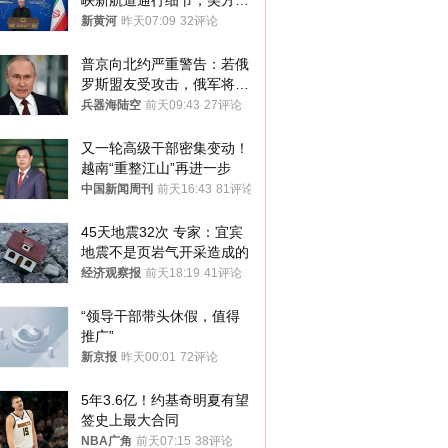
峡新航道通行细节，美方再
提“倒计时”
新黄河
昨天07:09
32评论
普京向北约严重警告：若俄
罗斯盟友受攻击，俄军将动
用核武器保护
兵器海陆空
前天09:43
27评论
又一轮高级干部密集变动！
越南“重整江山”再进一步
中国新闻周刊
前天16:43
81评论
45天地震32次 专家：宜宾
地震不是页岩气开采造成的
经济观察报
前天18:19
41评论
“领导干部带头休假，值得
推广”
新京报
昨天00:01
72评论
5年3.6亿！约基奇明夏有望
签史上最大合同
NBA广角
前天07:15
38评论