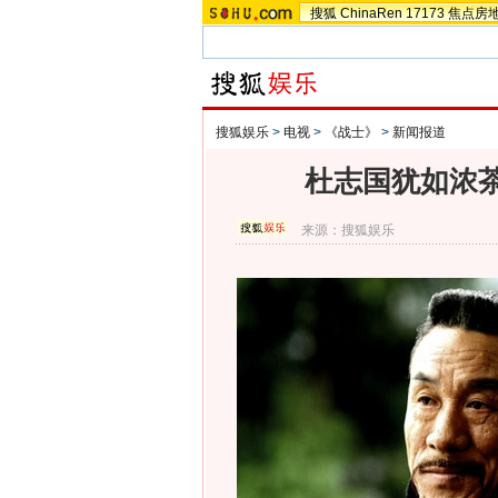
搜狐
ChinaRen
17173
焦点房
搜狐娱乐
>
电视
>
《战士》
>
新闻报道
杜志国犹如浓茶
来源：
搜狐娱乐