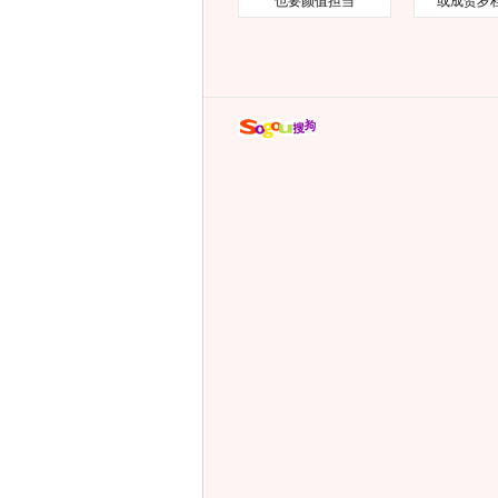
也要颜值担当
或成贺岁