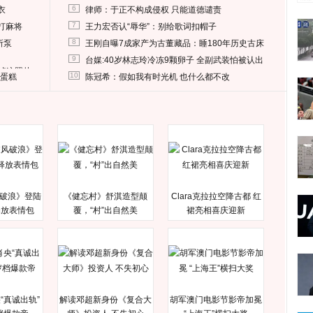
6
衣
律师：于正不构成侵权 只能道德谴责
7
打麻将
王力宏否认“辱华”：别给歌词扣帽子
8
所泵
王刚自曝7成家产为古董藏品：睡180年历史古床
9
台媒:40岁林志玲冷冻9颗卵子 全副武装怕被认出
删掉这照片
10
送蛋糕
陈冠希：假如我有时光机 也什么都不改
破浪》登陆
《健忘村》舒淇造型颠
Clara克拉拉空降古都 红
释放表情包
覆，“村”出自然美
裙亮相喜庆迎新
“真诚出轨”
解读邓超新身份《复合大
胡军澳门电影节影帝加冕