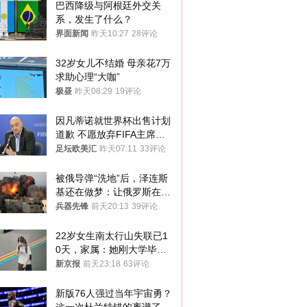
巴西降级与阿根廷外交关
系，发生了什么？
界面新闻
昨天10:27
28评论
32岁女儿不结婚 母亲花7万
求助心理“大咖”
极昼
昨天08:29
19评论
因凡蒂诺就世界杯出售计划
道歉 不愿放弃FIFA主席职
位
足坛欧美汇
昨天07:11
33评论
被俄导弹“洗地”后，泽连斯
基还在做梦：让俄罗斯在冬
季前求和？
兵器先锋
前天20:13
39评论
22岁女生南太行山失联已1
0天，家属：她刚大学毕业
想到山里旅行
新京报
前天23:18
63评论
新版76人强过当年宇宙勇？