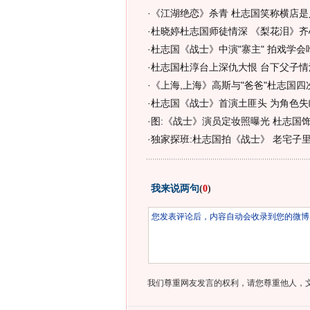
·
《江湖绝恋》杀青 杜志国笑称横店是
·
杜晓婷杜志国师徒情深 《梨花泪》齐
·
杜志国《战士》中演"寨主" 拍戏学会吃
·
杜志国杜淳台上深仇大恨 台下父子情深
·
《上海,上海》高斯与"爸爸"杜志国四
·
杜志国《战士》首演土匪头 为角色失眠
·
图:《战士》演员定妆照曝光 杜志国
·
独家探班:杜志国拍《战士》 老宅子里
我来说两句
(
0
)
我们尊重网友发言的权利，请您尊重他人，