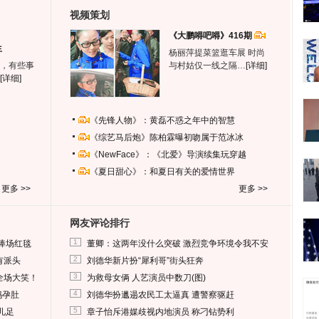
视频策划
《大鹏嘚吧嘚》416期
生
杨丽萍提菜篮逛车展 时尚
，有些事
与村姑仅一线之隔…
[详细]
[详细]
《先锋人物》：黄磊不惑之年中的智慧
《综艺马后炮》陈柏霖曝初吻属于范冰冰
《NewFace》：《北爱》导演续集玩穿越
《夏日甜心》：和夏日有关的爱情世界
更多 >>
更多 >>
网友评论排行
1
捧场红毯
董卿：这两年没什么突破 激烈竞争环境令我不安
2
有派头
刘德华新片扮“犀利哥”街头狂奔
3
全场大笑！
为救母女俩 人艺演员中数刀(图)
4
妈孕肚
刘德华扮邋遢农民工太逼真 遭警察驱赶
5
儿足
章子怡斥港媒歧视内地演员 称刁钻势利