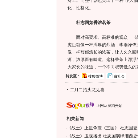
身上。而整个剧也突出了一种“小人
化，性格化。
杜志国如香浓茗茶
面对高要求、高标准的观众，《战
虎臣就像一杯浑厚的烈酒，李雨泽饰
像一杯馥郁悠长的浓茶，让人久久回
洱，浓厚而有味道。这杯香茶上漂浮
大家长的味道，一个不向权势低头的
转发至：
搜狐微博
白社会
二月二抬头龙见喜
上网从搜狗开始
相关新闻
·
《战士》上星争宠《三国》 杜志国登
·
《战士》卫视播出 杜志国演绎湘西史诗