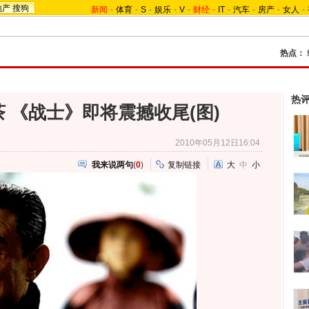
地产
搜狗
新闻
-
体育
-
S
-
娱乐
-
V
-
财经
-
IT
-
汽车
-
房产
-
女人
-
热点：
热
 《战士》即将震撼收尾(图)
2010年05月12日16:04
我来说两句
(
0
)
复制链接
大
中
小