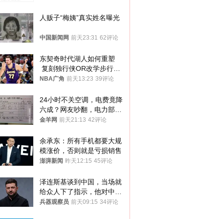
人贩子“梅姨”真实姓名曝光
中国新闻网
前天23:31
62评论
东契奇时代湖人如何重塑
 复刻独行侠OR改学步行
者？
NBA广角
前天13:23
39评论
24小时不关空调，电费竟降
六成？网友吵翻，电力部门
回应→
金羊网
前天21:13
42评论
余承东：所有手机都要大规
模涨价，否则就是亏损销售
澎湃新闻
昨天12:15
45评论
泽连斯基谈到中国，当场就
给众人下了指示，他对中国
和中乌关系，显然又有了新
兵器观察员
前天09:15
34评论
的想法