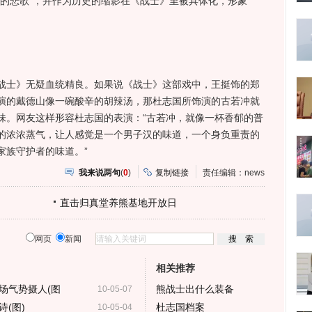
物的悲歌”，并作为历史的缩影在《战士》里被具体化，形象
士》无疑血统精良。如果说《战士》这部戏中，王挺饰的郑
演的戴德山像一碗酸辛的胡辣汤，那杜志国所饰演的古若冲就
味。网友这样形容杜志国的表演：“古若冲，就像一杯香郁的普
的浓浓蒸气，让人感觉是一个男子汉的味道，一个身负重责的
家族守护者的味道。”
我来说两句
(
0
)
复制链接
责任编辑：news
直击归真堂养熊基地开放日
网页
新闻
相关推荐
场气势摄人(图
熊战士出什么装备
10-05-07
(图)
杜志国档案
10-05-04