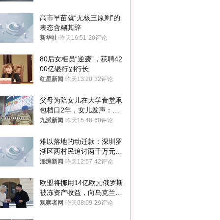
高市早苗就“无核三原则”的
表态含糊其辞
新华社
昨天16:51
20评论
80后女柜员“逆袭”，获聘42
00亿银行副行长
红星新闻
昨天13:20
32评论
父母为陪女儿在大学食堂承
包档口2年，女儿发声：初
衷是为了陪伴，毕业后将不
九派新闻
昨天15:48
60评论
再营业
难以落地的动迁款：深圳罗
湖区两村民追讨两千万元动
迁款八年未果
澎湃新闻
昨天12:57
42评论
欧盟将挪用14亿欧元俄罗斯
被冻资产收益，向乌克兰提
供援助
观察者网
昨天08:09
29评论