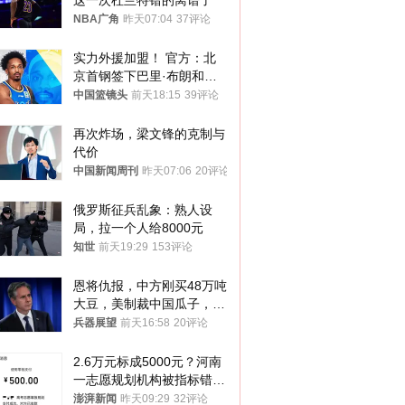
这一次杜兰特错的离谱了
NBA广角
昨天07:04
37评论
实力外援加盟！ 官方：北
京首钢签下巴里·布朗和桑
普森
中国篮镜头
前天18:15
39评论
再次炸场，梁文锋的克制与
代价
中国新闻周刊
昨天07:06
20评论
俄罗斯征兵乱象：熟人设
局，拉一个人给8000元
知世
前天19:29
153评论
恩将仇报，中方刚买48万吨
大豆，美制裁中国瓜子，布
林肯措辞变了
兵器展望
前天16:58
20评论
2.6万元标成5000元？河南
一志愿规划机构被指标错学
费致考生复读
澎湃新闻
昨天09:29
32评论