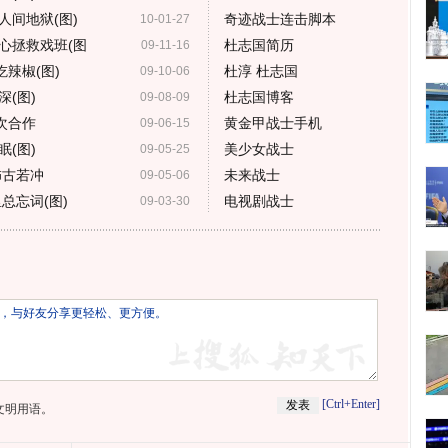
人间地狱(图)
奇迹战士连击脚本
10-01-27
心拯救戏班(图
杜志国简历
09-11-16
辣椒(图)
杜淳 杜志国
09-10-06
(图)
杜志国博客
09-08-09
次合作
黄金甲战士手机
09-06-15
(图)
美少女战士
09-05-25
饰古若冲
未来战士
09-05-06
总忘词(图)
电视剧战士
09-03-30
[Ctrl+Enter]
文明用语。