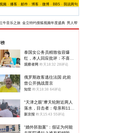
视频
-
播客
-
邮件
-
博客
-
微博
-
BBS
-
我说两句
红牛音乐之旅
金立特约搜狐视频年度盛典
男人帮
评榜
泰国女公务员精致妆容爆
红，本人回应批评：不喜欢
就别看
观察者网
昨天18:32
28评论
俄罗斯政客逃往法国 此前
曾公开挑战普京
知世
昨天18:38
64评论
“天津之眼”摩天轮附近两人
落水，目击者：母亲和11岁
儿子先后被打捞上岸
新京报
昨天15:43
55评论
“婚外胚胎案”：假证为何能