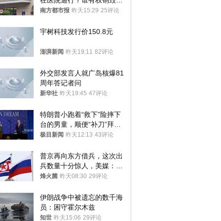
在医院通行？谁有权销毁胚
胎？
南方都市报
昨天15:29
25评论
宇树科技发行价150.8元
澎湃新闻
昨天19:11
82评论
外交部发言人就广岛核爆81
周年答记者问
新华社
昨天19:45
47评论
特朗普小跑着“救下”险摔下
台的男童，顺便“补刀”拜
登：“我可不想他像拜登一
极目新闻
昨天12:13
43评论
样摔下来”
普京再向东方借兵，这次出
兵数量十分惊人，美媒：俄
朝要动真格？
烽火菌
昨天08:30
29评论
伊朗战争中被遗忘的数千海
员：困守霍尔木兹
知世
昨天15:06
29评论