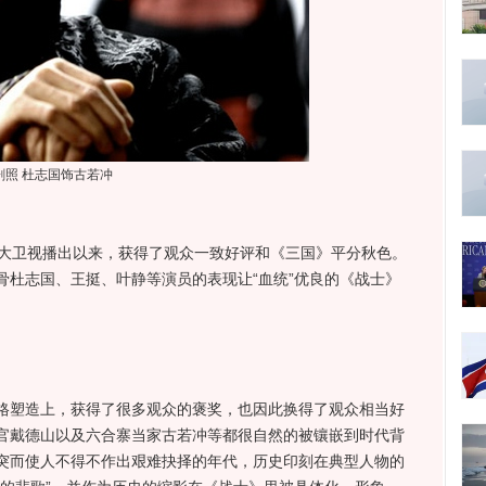
剧照 杜志国饰古若冲
大卫视播出以来，获得了观众一致好评和《三国》平分秋色。
骨杜志国、王挺、叶静等演员的表现让“血统”优良的《战士》
塑造上，获得了很多观众的褒奖，也因此换得了观众相当好
官戴德山以及六合寨当家古若冲等都很自然的被镶嵌到时代背
突而使人不得不作出艰难抉择的年代，历史印刻在典型人物的