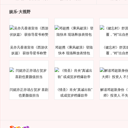
娱乐·大视野
吴亦凡香港宣传《西游伏
邓超携《乘风破浪》登陆
《健忘村》舒淇
妖篇》 获徐导星爷称赞
快本 现场释放表情包
覆，“村”出自
闫妮亦正亦谐占贺岁 喜剧
《情圣》肖央“真诚出轨”
解读邓超新身份《
也要颜值担当
或成贺岁档爆款帝
师》投资人 不