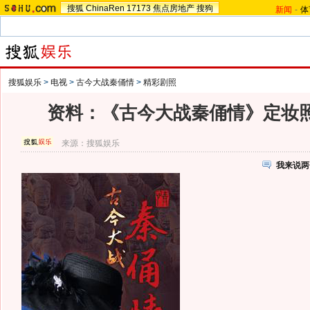
搜狐
ChinaRen
17173
焦点房地产
搜狗
新闻
-
体
搜狐娱乐
>
电视
>
古今大战秦俑情
>
精彩剧照
资料：《古今大战秦俑情》定妆照 
来源：
搜狐娱乐
我来说两