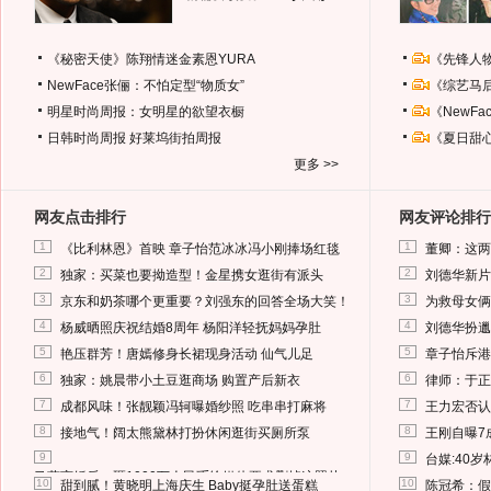
《秘密天使》陈翔情迷金素恩YURA
《先锋人
NewFace张俪：不怕定型“物质女”
《综艺马
明星时尚周报：女明星的欲望衣橱
《NewF
日韩时尚周报
好莱坞街拍周报
《夏日甜
更多 >>
网友点击排行
网友评论排行
1
1
《比利林恩》首映 章子怡范冰冰冯小刚捧场红毯
董卿：这两
2
2
独家：买菜也要拗造型！金星携女逛街有派头
刘德华新片
3
3
京东和奶茶哪个更重要？刘强东的回答全场大笑！
为救母女俩
4
4
杨威晒照庆祝结婚8周年 杨阳洋轻抚妈妈孕肚
刘德华扮邋
5
5
艳压群芳！唐嫣修身长裙现身活动 仙气儿足
章子怡斥港
6
6
独家：姚晨带小土豆逛商场 购置产后新衣
律师：于正
7
7
成都风味！张靓颖冯轲曝婚纱照 吃串串打麻将
王力宏否认
8
8
接地气！阔太熊黛林打扮休闲逛街买厕所泵
王刚自曝7
9
9
台媒:40
马蓉离婚后，砸1000万人民币给媒体要求删掉这照片
10
10
甜到腻！黄晓明上海庆生 Baby挺孕肚送蛋糕
陈冠希：假