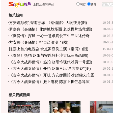
上网从搜狗开始
网页
新闻
相关新闻
·
方安娜颠覆"清纯"形象 《秦俑情》大玩变身(图)
10-03-
·
罗嘉良《秦俑情》化解尴尬场面 老戏骨片场救(图)
10-04-
·
《秦俑情》探班 一心一意求真爱三生三世述传奇
10-03-
·
方安娜《秦俑情》把自己演没了(图)
10-03-
·
陈嘉上首拍电视剧 钦点罗嘉良主演《秦俑》(图)
10-03-
·
《秦俑》热拍 赵阳与安以轩杜淳大玩三角恋(图)
10-03-
·
《古今大战秦俑情》热拍 赵阳饰现代戏男一号(图)
10-03-
·
《古今大战秦俑情》开拍 赵阳再玩"考古悬疑"(图)
10-02-
·
《古今大战秦俑情》开机 方安娜因拍戏缺憾仪式(图
10-01-
·
《古今大战秦俑情》搬上电视 陈嘉上担任总导演
10-01-
相关视频新闻