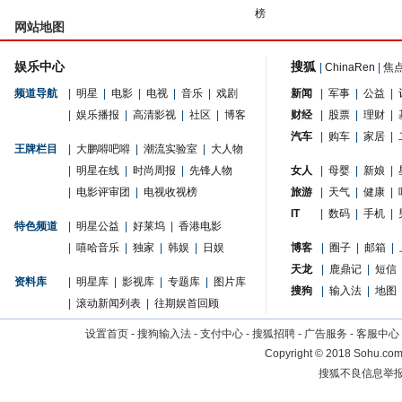
榜
网站地图
娱乐中心
搜狐
|
ChinaRen
|
焦
频道导航
|
明星
|
电影
|
电视
|
音乐
|
戏剧
新闻
|
军事
|
公益
|
|
娱乐播报
|
高清影视
|
社区
|
博客
财经
|
股票
|
理财
|
汽车
|
购车
|
家居
|
王牌栏目
|
大鹏嘚吧嘚
|
潮流实验室
|
大人物
|
明星在线
|
时尚周报
|
先锋人物
女人
|
母婴
|
新娘
|
|
电影评审团
|
电视收视榜
旅游
|
天气
|
健康
|
IT
|
数码
|
手机
|
特色频道
|
明星公益
|
好莱坞
|
香港电影
|
嘻哈音乐
|
独家
|
韩娱
|
日娱
博客
|
圈子
|
邮箱
|
天龙
|
鹿鼎记
|
短信
资料库
|
明星库
|
影视库
|
专题库
|
图片库
搜狗
|
输入法
|
地图
|
滚动新闻列表
|
往期娱首回顾
设置首页
-
搜狗输入法
-
支付中心
-
搜狐招聘
-
广告服务
-
客服中心
Copyright
©
2018 Sohu.com 
搜狐不良信息举