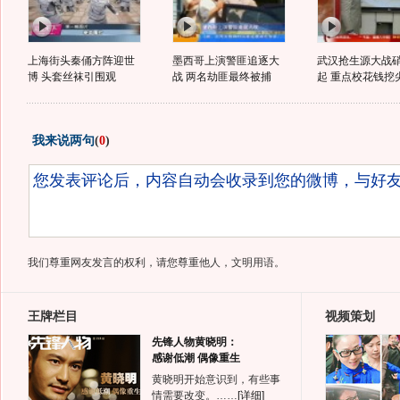
上海街头秦俑方阵迎世
墨西哥上演警匪追逐大
武汉抢生源大战
博 头套丝袜引围观
战 两名劫匪最终被捕
起 重点校花钱挖尖
我来说两句
(
0
)
我们尊重网友发言的权利，请您尊重他人，文明用语。
王牌栏目
视频策划
先锋人物黄晓明：
感谢低潮 偶像重生
黄晓明开始意识到，有些事
情需要改变。……
[详细]