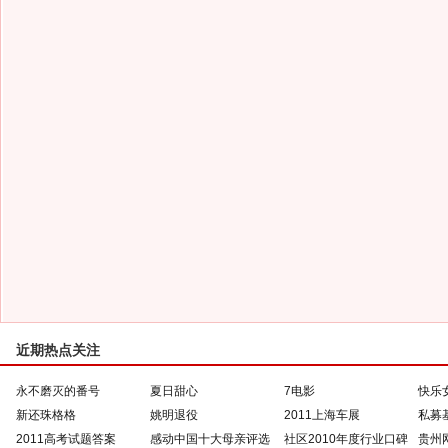
近期热点关注
永不磨灭的番号
夏日甜心
7电影
快乐
新还珠格格
姚明退役
2011上海车展
私募
2011高考试题答案
感动中国十大母亲评选
社区2010年度行业口碑
贵州