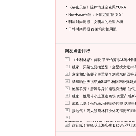
《秘密天使》陈翔情迷金素恩YURA
NewFace张俪：不怕定型“物质女”
明星时尚周报：女明星的欲望衣橱
日韩时尚周报
好莱坞街拍周报
网友点击排行
1
《比利林恩》首映 章子怡范冰冰冯小刚
2
独家：买菜也要拗造型！金星携女逛街
3
京东和奶茶哪个更重要？刘强东的回答
4
杨威晒照庆祝结婚8周年 杨阳洋轻抚妈
5
艳压群芳！唐嫣修身长裙现身活动 仙气
6
独家：姚晨带小土豆逛商场 购置产后新
7
成都风味！张靓颖冯轲曝婚纱照 吃串串
8
接地气！阔太熊黛林打扮休闲逛街买厕
9
马蓉离婚后，砸1000万人民币给媒体要求
10
甜到腻！黄晓明上海庆生 Baby挺孕肚