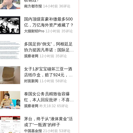
权销毁?
南方都市报
14小时前
36评论
国内顶级富豪补缴最多500
亿，万亿海外资产难藏了？
大猫财经Pro
12小时前
35评论
多国足协“倒戈”，阿根廷足
协力挺因凡蒂诺：国际足联
今后应继续在其领导下前行
观察者网
12小时前
35评论
女子1岁宝宝碰坏三亚一酒
店纸巾盒，赔了924元，发
帖吐槽后酒店退还一半的
封面新闻
11小时前
58评论
钱，当地市监局回应
泰国女公务员精致妆容爆
红，本人回应批评：不喜欢
就别看
观察者网
昨天18:32
65评论
茅台，终于从“液体黄金”活
成了“一瓶酒”的样子
中国基金报
21小时前
53评论