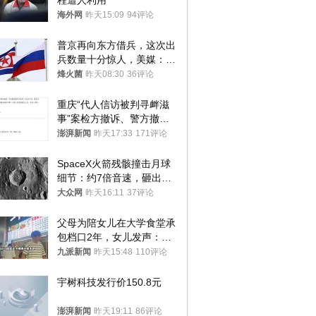
程遭人利用
海外网
昨天15:09
94评论
普京再向东方借兵，这次出
兵数量十分惊人，美媒：俄
朝要动真格？
烽火菌
昨天08:30
36评论
重庆“代人信访被判寻衅滋
事”案检方撤诉、警方撤
案，两被告人获国赔
澎湃新闻
昨天17:33
171评论
SpaceX火箭残骸撞击月球
细节：约7倍音速，砸出直
径约30米撞击坑
大众网
昨天16:11
37评论
父母为陪女儿在大学食堂承
包档口2年，女儿发声：初
衷是为了陪伴，毕业后将不
九派新闻
昨天15:48
110评论
再营业
宇树科技发行价150.8元
澎湃新闻
昨天19:11
86评论