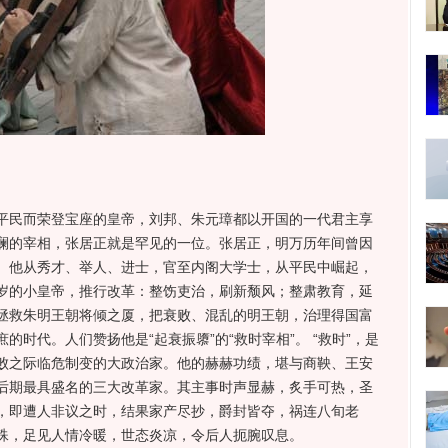
民而荣登宝座的皇帝，刘邦、朱元璋都以开国的一代君主享
澜的宰相，张居正就是罕见的一位。张居正，明万历年间曾因
。他从秀才、举人、进士，官至内阁大学士，从平民中崛起，
岁的小皇帝，推行改革：整饬吏治，刷新颓风；整肃教育，延
拯救朱明王朝将倾之厦，把衰败、混乱的明王朝，治理得国富
时代。人们赞扬他是“起衰振隳”的“救时宰相”。 “救时”，是
败之际临危制变的大政治家。他的赫赫功绩，堪与商鞅、王安
后期最具盛名的三大改革家。其主事时声显赫，炙手可热，圣
，即遭人非议之时，结果家产尽抄，爵封皆夺，祸连八旬老
殊，足见人情冷暖，世态炎凉，令后人扼腕叹息。