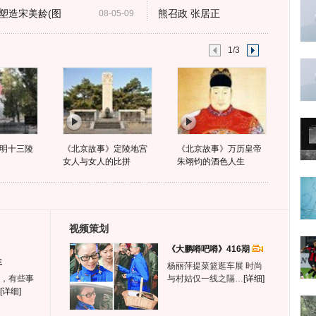
塑造宋美龄(图
熊召政 张居正
08-05-09
1/3
明十三陵
《北京故事》定陵地宫
《北京故事》万历皇帝
女人与女人的比拼
朱翊钧的酒色人生
视频策划
《大鹏嘚吧嘚》416期
生
杨丽萍提菜篮逛车展 时尚
，有些事
与村姑仅一线之隔…
[详细]
[详细]