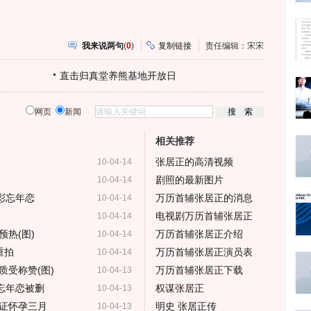
我来说两句
(
0
)
复制链接
责任编辑：宋宋
直击归真堂养熊基地开放日
网页
新闻
相关推荐
张居正的高清视频
10-04-14
剧照的最新图片
10-04-14
彩忘年恋
万历首辅张居正的消息
10-04-14
电视剧万历首辅张居正
10-04-14
热(图)
万历首辅张居正介绍
10-04-14
重拍
万历首辅张居正演员表
10-04-14
质受称赞(图)
万历首辅张居正下载
10-04-13
忘年恋被删
权谋张居正
10-04-13
证怀孕三月
明史 张居正传
10-04-13