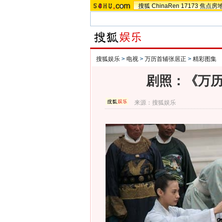
搜狐
ChinaRen
17173
焦点房
搜狐娱乐
>
电视
>
万历首辅张居正
>
精彩图集
剧照：《万历
来源：
搜狐娱乐