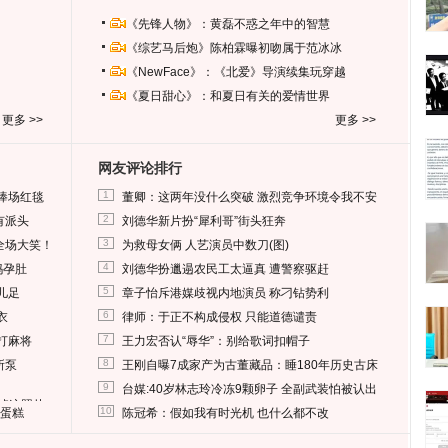
《先锋人物》：黄磊不惑之年中的智慧
《综艺马后炮》陈柏霖曝初吻属于范冰冰
《NewFace》：《北爱》导演续集玩穿越
《夏日甜心》：和夏日有关的爱情世界
更多 >>
更多 >>
网友评论排行
1
捧场红毯
董卿：这两年没什么突破 激烈竞争环境令我不安
2
有派头
刘德华新片扮“犀利哥”街头狂奔
3
全场大笑！
为救母女俩 人艺演员中数刀(图)
4
妈孕肚
刘德华扮邋遢农民工太逼真 遭警察驱赶
5
儿足
章子怡斥港媒歧视内地演员 称刁钻势利
6
衣
律师：于正不构成侵权 只能道德谴责
7
打麻将
王力宏否认“辱华”：别给歌词扣帽子
8
所泵
王刚自曝7成家产为古董藏品：睡180年历史古床
9
台媒:40岁林志玲冷冻9颗卵子 全副武装怕被认出
删掉这照片
10
送蛋糕
陈冠希：假如我有时光机 也什么都不改