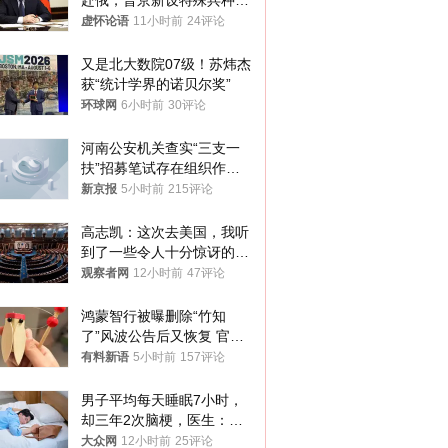
赴俄，普京新设特殊兵种，
76岁老将扛旗
虚怀论语
11小时前
24评论
又是北大数院07级！苏炜杰
获“统计学界的诺贝尔奖”
环球网
6小时前
30评论
河南公安机关查实“三支一
扶”招募笔试存在组织作弊
犯罪行为
新京报
5小时前
215评论
高志凯：这次去美国，我听
到了一些令人十分惊讶的消
息
观察者网
12小时前
47评论
鸿蒙智行被曝删除“竹知
了”风波公告后又恢复 官媒
曾力挺：劝华为要大度的，
有料新语
5小时前
157评论
你们适不适合？
男子平均每天睡眠7小时，
却三年2次脑梗，医生：这
样睡觉更伤身
大众网
12小时前
25评论