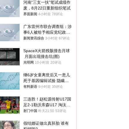
河南“三支一扶”笔试成绩作
废，8月22日重新组织笔试
界面新闻
4小时前
78评论
广东雷州市联合调查组：涉
事6人被给予相应党纪政务
处分和组织处理
新闻资讯综合
3小时前
67评论
SpaceX火箭残骸撞击月球
 月面出现撞击坑(图)
光明网
10小时前
20评论
继6岁女童离世后又一患儿
死于基因编辑试验 隐瞒一
年才对外披露
有料新语
9小时前
35评论
三连胜！赵松源传射U17国
足2-1勒沃库森U17 淘汰赛
将战河床
射门中国
昨天21:50
53评论
假结婚证做出真胚胎 谁有