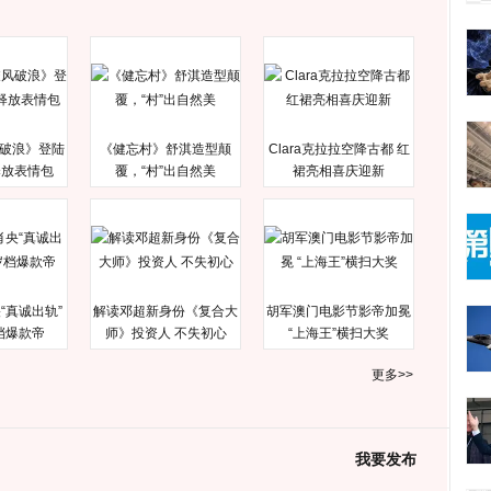
破浪》登陆
《健忘村》舒淇造型颠
Clara克拉拉空降古都 红
释放表情包
覆，“村”出自然美
裙亮相喜庆迎新
“真诚出轨”
解读邓超新身份《复合大
胡军澳门电影节影帝加冕
档爆款帝
师》投资人 不失初心
“上海王”横扫大奖
更多>>
我要发布