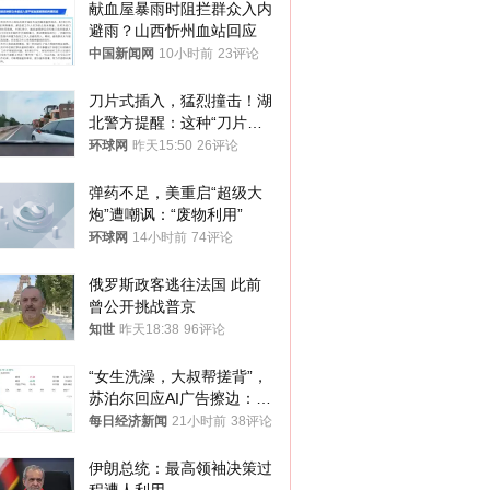
献血屋暴雨时阻拦群众入内
避雨？山西忻州血站回应
中国新闻网
10小时前
23评论
刀片式插入，猛烈撞击！湖
北警方提醒：这种“刀片超
车”，太危险了
环球网
昨天15:50
26评论
弹药不足，美重启“超级大
炮”遭嘲讽：“废物利用”
环球网
14小时前
74评论
俄罗斯政客逃往法国 此前
曾公开挑战普京
知世
昨天18:38
96评论
“女生洗澡，大叔帮搓背”，
苏泊尔回应AI广告擦边：视
频全下架，已强化内容管理
每日经济新闻
21小时前
38评论
与审核
伊朗总统：最高领袖决策过