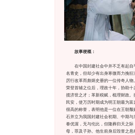
故事梗概：
在中国封建社会中并不乏有起自平
名青史，但却少有出身寒微而力挽狂
厉行改革而彪炳史册的一位传奇人物
荣登首辅之位后，理政十年，协助十
揽济世之才；革新税赋，梳理财政。
民安，使万历时期成为明王朝最为富庶的
很高的称誉，表明他是一位在王朝颓
石并立为我国封建社会初期、中期与
眷优渥，无与伦比，但隆葬归天之际
母，罪及子孙。他生前身后毁誉之悬