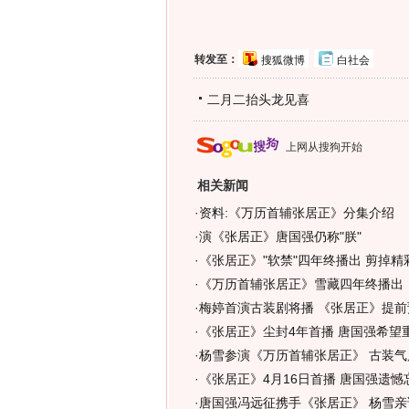
转发至：
搜狐微博
白社会
二月二抬头龙见喜
上网从搜狗开始
相关新闻
·
资料:《万历首辅张居正》分集介绍
·
演《张居正》唐国强仍称"朕"
·
《张居正》"软禁"四年终播出 剪掉精
·
《万历首辅张居正》雪藏四年终播出
·
梅婷首演古装剧将播 《张居正》提前预
·
《张居正》尘封4年首播 唐国强希望
·
杨雪参演《万历首辅张居正》 古装气
·
《张居正》4月16日首播 唐国强遗憾
·
唐国强冯远征携手《张居正》 杨雪亲