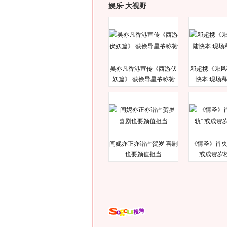
娱乐·大视野
吴亦凡香港宣传《西游伏
邓超携《乘风
妖篇》 获徐导星爷称赞
快本 现场
闫妮亦正亦谐占贺岁 喜剧
《情圣》肖央
也要颜值担当
或成贺岁