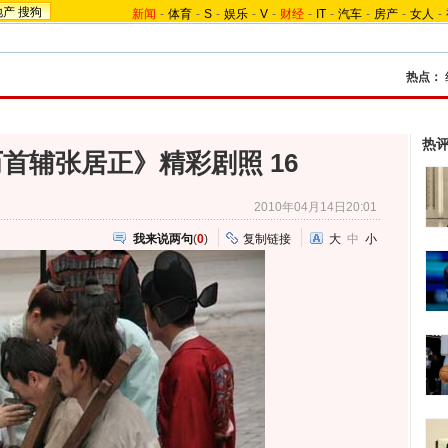
地产
搜狗
新闻
-
体育
-
S
-
娱乐
-
V
-
财经
-
IT
-
汽车
-
房产
-
女人
-
热点：
热
首辅张居正》精彩剧照 16
2010年04月14日20:01
我来说两句
(
0
)
复制链接
大
中
小