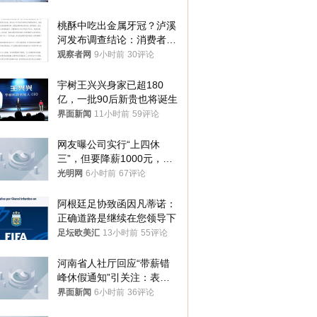
桃酥中吃出金属牙冠？泸溪
河发布调查结论：消费者已
澄清，所发视频情况不属实
观察者网
9小时前
30评论
宇树王兴兴身家已超180
亿，一批90后新贵也将诞生
界面新闻
11小时前
59评论
网友曝公司实行“上四休
三”，但要降薪1000元，不
接受只能辞职
光明网
6小时前
67评论
阿根廷足协致函因凡蒂诺：
正确道路是继续在您领导下
足坛欧美汇
13小时前
55评论
河南省人社厅回应“带薪错
峰休假通知”引关注：表述
不够准确，待修改后印发
界面新闻
6小时前
36评论