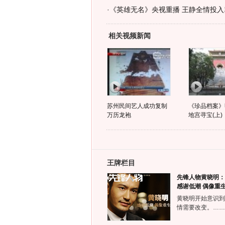
·
《英雄无名》央视重播 王静全情投入
相关视频新闻
苏州民间艺人成功复制
《珍品档案》
万历龙袍
地宫寻宝(上)
王牌栏目
先锋人物黄晓明：
感谢低潮 偶像重
黄晓明开始意识到
情需要改变。……