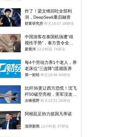
炸了！梁文锋回吐全部利
润，DeepSeek重启融资
财富研究所
昨天16:07
28评论
中国游客在泰国机场遭“歧
视性手势”，泰方责令全面
调查，对责任人采取最严厉
新黄河
12小时前
74评论
处分
每4个劳动力养1个老人，养
老床位“三连降”|晋观医养
第一财经
昨天19:48
64评论
比歼36更让西方恐慌！沈飞
歼50破空亮相，美军没攻克
的技术被拿下
尖锋视野
昨天13:31
26评论
阿根廷足协力挺因凡蒂诺
澎湃新闻
12小时前
37评论