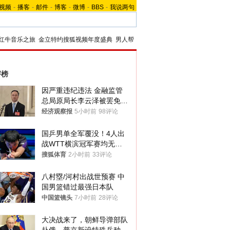
视频
-
播客
-
邮件
-
博客
-
微博
-
BBS
-
我说两句
红牛音乐之旅
金立特约搜狐视频年度盛典
男人帮
评榜
因严重违纪违法 金融监管
总局原局长李云泽被罢免全
国人大代表
经济观察报
5小时前
98评论
国乒男单全军覆没！4人出
战WTT横滨冠军赛均无缘
八强
搜狐体育
2小时前
33评论
八村塁/河村出战世预赛 中
国男篮错过最强日本队
中国篮镜头
7小时前
28评论
大决战来了，朝鲜导弹部队