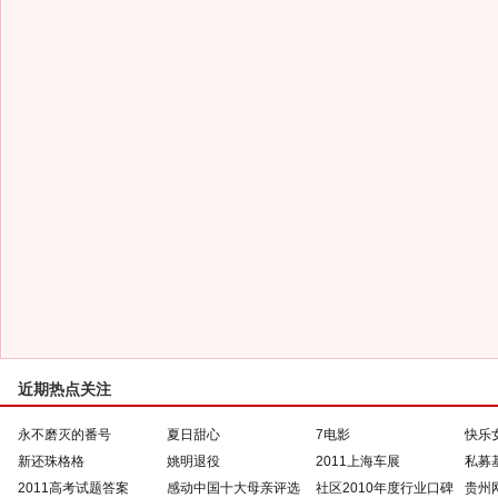
近期热点关注
永不磨灭的番号
夏日甜心
7电影
快乐
新还珠格格
姚明退役
2011上海车展
私募
2011高考试题答案
感动中国十大母亲评选
社区2010年度行业口碑
贵州