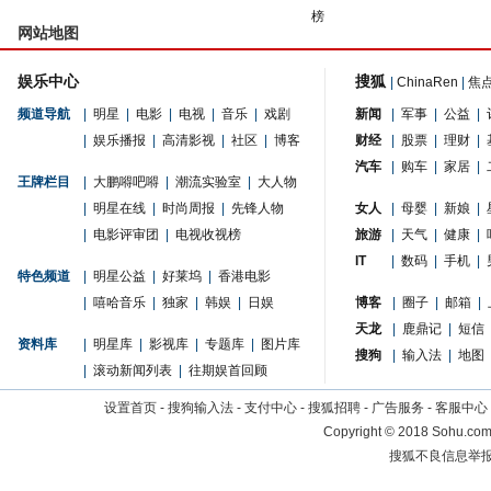
榜
网站地图
娱乐中心
搜狐
|
ChinaRen
|
焦
频道导航
|
明星
|
电影
|
电视
|
音乐
|
戏剧
新闻
|
军事
|
公益
|
|
娱乐播报
|
高清影视
|
社区
|
博客
财经
|
股票
|
理财
|
汽车
|
购车
|
家居
|
王牌栏目
|
大鹏嘚吧嘚
|
潮流实验室
|
大人物
|
明星在线
|
时尚周报
|
先锋人物
女人
|
母婴
|
新娘
|
|
电影评审团
|
电视收视榜
旅游
|
天气
|
健康
|
IT
|
数码
|
手机
|
特色频道
|
明星公益
|
好莱坞
|
香港电影
|
嘻哈音乐
|
独家
|
韩娱
|
日娱
博客
|
圈子
|
邮箱
|
天龙
|
鹿鼎记
|
短信
资料库
|
明星库
|
影视库
|
专题库
|
图片库
搜狗
|
输入法
|
地图
|
滚动新闻列表
|
往期娱首回顾
设置首页
-
搜狗输入法
-
支付中心
-
搜狐招聘
-
广告服务
-
客服中心
Copyright
©
2018 Sohu.com 
搜狐不良信息举