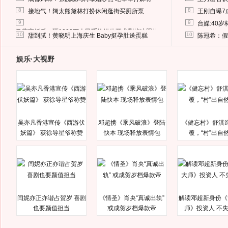
8
8
接地气！阔太熊黛林打扮休闲逛街买厕所泵
王刚自曝7
9
9
台媒:40
马蓉离婚后，砸1000万人民币给媒体要求删掉这照片
10
10
甜到腻！黄晓明上海庆生 Baby挺孕肚送蛋糕
陈冠希：假
娱乐·大视野
吴亦凡香港宣传《西游伏
邓超携《乘风破浪》登陆
《健忘村》舒淇
妖篇》 获徐导星爷称赞
快本 现场释放表情包
覆，“村”出自
闫妮亦正亦谐占贺岁 喜剧
《情圣》肖央“真诚出轨”
解读邓超新身份《
也要颜值担当
或成贺岁档爆款帝
师》投资人 不