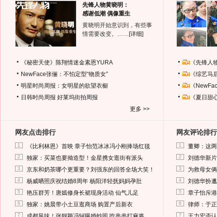
先锋人物黄晓明：
感谢低潮 偶像重生
黄晓明开始意识到，有些事
情需要改变。……
[详细]
《秘密天使》陈翔情迷金素恩YURA
《先锋人
NewFace张俪：不怕定型“物质女”
《综艺马
明星时尚周报：女明星的欲望衣橱
《NewF
日韩时尚周报
好莱坞街拍周报
《夏日甜
更多 >>
网友点击排行
网友评论排行
1
1
《比利林恩》首映 章子怡范冰冰冯小刚捧场红毯
董卿：这两
2
2
独家：买菜也要拗造型！金星携女逛街有派头
刘德华新片
3
3
京东和奶茶哪个更重要？刘强东的回答全场大笑！
为救母女俩
4
4
杨威晒照庆祝结婚8周年 杨阳洋轻抚妈妈孕肚
刘德华扮邋
5
5
艳压群芳！唐嫣修身长裙现身活动 仙气儿足
章子怡斥港
6
6
独家：姚晨带小土豆逛商场 购置产后新衣
律师：于正
7
7
成都风味！张靓颖冯轲曝婚纱照 吃串串打麻将
王力宏否认