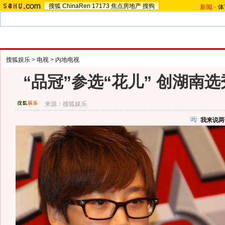
搜狐
ChinaRen
17173
焦点房地产
搜狗
新闻
-
体
搜狐娱乐
>
电视
>
内地电视
“品冠”参选“花儿” 创湖南
来源：
搜狐娱乐
我来说两