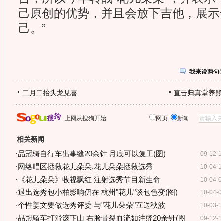
己原创的优势，并且会放下吉他，展示
己。”
我来说两句
(
二月二抬头龙见喜
直击归真堂养
上网从搜狗开始
网页
新闻
相关新闻
·
品冠骑自行车出事缝20余针 月底可以复工(图)
09-12-
·
网络唱区拯救花儿朵朵,花儿朵朵拯救选秀
10-04-
·
《花儿朵朵》收视飘红 注射选秀节目新生命
10-04-
·
退出选秀包小柏影响仍在 杭州"花儿"谈包色变(图)
10-04-
·
个性姜文要做选秀评委 与"花儿朵朵"互送秋波
10-03-
·
品冠骑车打滑滚下山 右脸骨裂血流如注缝20余针(图
09-12-