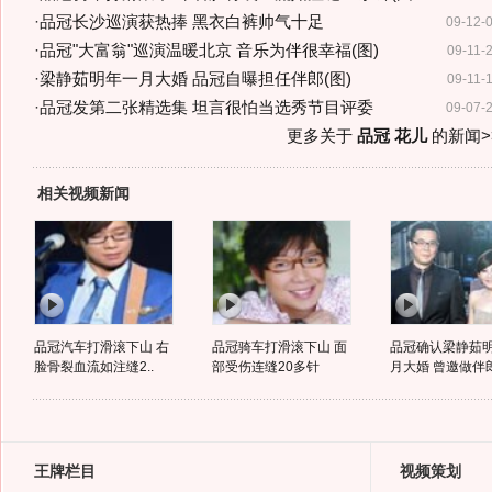
·
品冠长沙巡演获热捧 黑衣白裤帅气十足
09-12-
·
品冠"大富翁"巡演温暖北京 音乐为伴很幸福(图)
09-11-
·
梁静茹明年一月大婚 品冠自曝担任伴郎(图)
09-11-
·
品冠发第二张精选集 坦言很怕当选秀节目评委
09-07-
更多关于
品冠 花儿
的新闻>
相关视频新闻
品冠汽车打滑滚下山 右
品冠骑车打滑滚下山 面
品冠确认梁静茹
脸骨裂血流如注缝2..
部受伤连缝20多针
月大婚 曾邀做伴
王牌栏目
视频策划