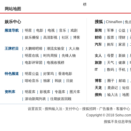
榜
网站地图
娱乐中心
搜狐
|
ChinaRen
|
焦
频道导航
|
明星
|
电影
|
电视
|
音乐
|
戏剧
新闻
|
军事
|
公益
|
|
娱乐播报
|
高清影视
|
社区
|
博客
财经
|
股票
|
理财
|
汽车
|
购车
|
家居
|
王牌栏目
|
大鹏嘚吧嘚
|
潮流实验室
|
大人物
|
明星在线
|
时尚周报
|
先锋人物
女人
|
母婴
|
新娘
|
|
电影评审团
|
电视收视榜
旅游
|
天气
|
健康
|
IT
|
数码
|
手机
|
特色频道
|
明星公益
|
好莱坞
|
香港电影
|
嘻哈音乐
|
独家
|
韩娱
|
日娱
博客
|
圈子
|
邮箱
|
天龙
|
鹿鼎记
|
短信
资料库
|
明星库
|
影视库
|
专题库
|
图片库
搜狗
|
输入法
|
地图
|
滚动新闻列表
|
往期娱首回顾
设置首页
-
搜狗输入法
-
支付中心
-
搜狐招聘
-
广告服务
-
客服中心
Copyright
©
2018 Sohu.com 
搜狐不良信息举