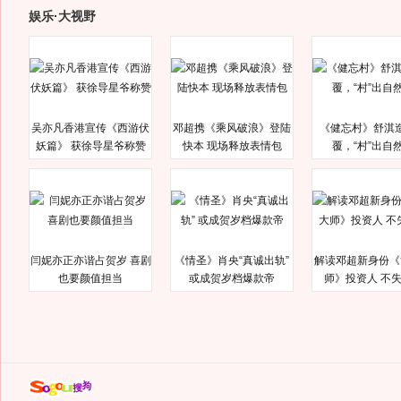
娱乐·大视野
吴亦凡香港宣传《西游伏
邓超携《乘风破浪》登陆
《健忘村》舒淇
妖篇》 获徐导星爷称赞
快本 现场释放表情包
覆，“村”出自
闫妮亦正亦谐占贺岁 喜剧
《情圣》肖央“真诚出轨”
解读邓超新身份《
也要颜值担当
或成贺岁档爆款帝
师》投资人 不