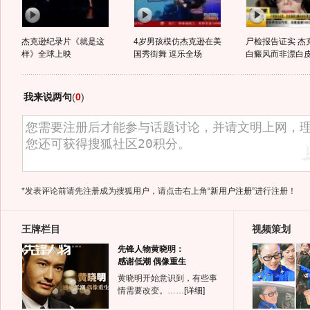
杰克逊纪录片《就是这
4岁男孩模仿杰克逊在美
尸检报告证实 杰
样》全球上映
国秀街舞 逗乐全场
白癜风而非漂白
我来说两句
(
0
)
*发表评论前请先注册成为搜狐用户，请点击右上角
“新用户注册”
进行注册！
王牌栏目
视频策划
先锋人物黄晓明：
感谢低潮 偶像重生
黄晓明开始意识到，有些事
情需要改变。……
[详细]