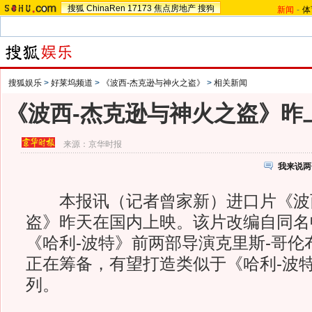
搜狐
ChinaRen
17173
焦点房地产
搜狗
新闻
-
体
搜狐娱乐
>
好莱坞频道
>
《波西-杰克逊与神火之盗》
>
相关新闻
《波西-杰克逊与神火之盗》昨
来源：
京华时报
我来说两
本报讯（记者曾家新）进口片《波西
盗》昨天在国内上映。该片改编自同名
《哈利-波特》前两部导演克里斯-哥伦
正在筹备，有望打造类似于《哈利-波
列。