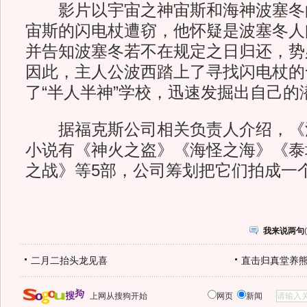
影片以宇宙之神宙斯和海神波塞冬
宙斯的闪电杖遭窃，他怀疑是波塞冬人
并告知波塞冬若不在规定之日归还，势
因此，主人公波西踏上了寻找闪电杖的
了“半人半神”学校，迅速发掘出自己的
据福克斯公司相关负责人介绍，《波
小说有《神火之盗》《海怪之海》《泰
之战》等5部，公司筹划把它们拍成一
我来说两句
(
二月二抬头龙见喜
直击归真堂养
上网从搜狗开始
网页
新闻