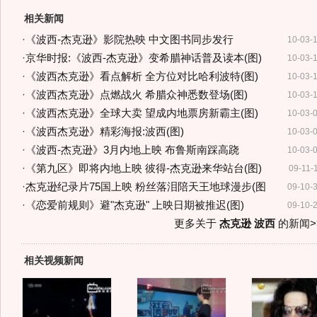
相关新闻
·
《波西-杰克逊》影院热映 中文图书同步发行
10-03-
·
京华时报:《波西-杰克逊》变希腊神话普及读本(图)
10-03-
·
《波西杰克逊》看点解析 全方位对比哈利波特(图)
10-03-
·
《波西杰克逊》点燃战火 希腊众神悉数登场(图)
10-03-
·
《波西杰克逊》全球大卖 望成内地票房新霸主(图)
10-03-
·
《波西杰克逊》精彩海报:波西(图)
10-03-
·
《波西-杰克逊》3月内地上映 布鲁斯南踩高跷
10-03-
·
《第九区》即将内地上映 彼得-杰克逊来华站台(图)
09-11-
·
杰克逊纪录片75国上映 粉丝落泪陪天王地球漫步(图
09-10-
·
《恋爱前规则》避"杰克逊" 上映日期被推迟(图)
09-10-
更多关于
杰克逊 波西
的新闻>
相关视频新闻