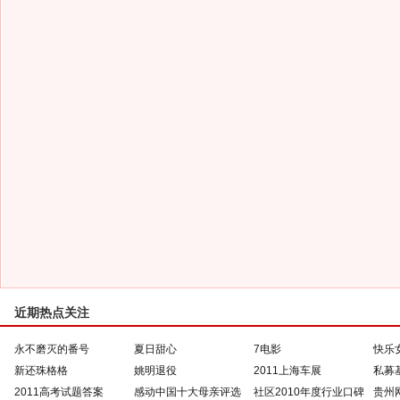
近期热点关注
永不磨灭的番号
夏日甜心
7电影
快乐
新还珠格格
姚明退役
2011上海车展
私募
2011高考试题答案
感动中国十大母亲评选
社区2010年度行业口碑
贵州