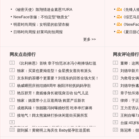
《秘密天使》陈翔情迷金素恩YURA
《先锋人
NewFace张俪：不怕定型“物质女”
《综艺马
明星时尚周报：女明星的欲望衣橱
《NewF
日韩时尚周报
好莱坞街拍周报
《夏日甜
更多 >>
网友点击排行
网友评论排行
1
1
《比利林恩》首映 章子怡范冰冰冯小刚捧场红毯
董卿：这两
2
2
独家：买菜也要拗造型！金星携女逛街有派头
刘德华新片
3
3
京东和奶茶哪个更重要？刘强东的回答全场大笑！
为救母女俩
4
4
杨威晒照庆祝结婚8周年 杨阳洋轻抚妈妈孕肚
刘德华扮邋
5
5
艳压群芳！唐嫣修身长裙现身活动 仙气儿足
章子怡斥港
6
6
独家：姚晨带小土豆逛商场 购置产后新衣
律师：于正
7
7
成都风味！张靓颖冯轲曝婚纱照 吃串串打麻将
王力宏否认
8
8
接地气！阔太熊黛林打扮休闲逛街买厕所泵
王刚自曝7
9
9
台媒:40
马蓉离婚后，砸1000万人民币给媒体要求删掉这照片
10
10
甜到腻！黄晓明上海庆生 Baby挺孕肚送蛋糕
陈冠希：假