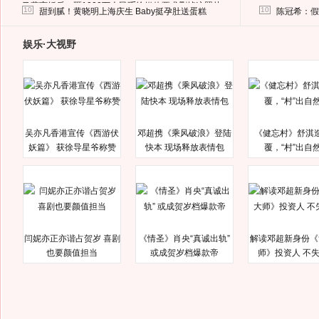
马蓉离婚后，砸1000万人民币给媒体要求删掉这照片
10
10
甜到腻！黄晓明上海庆生 Baby挺孕肚送蛋糕
陈冠希：假
娱乐·大视野
吴亦凡香港宣传《西游伏
邓超携《乘风破浪》登陆
《健忘村》舒淇
妖篇》 获徐导星爷称赞
快本 现场释放表情包
覆，“村”出自
闫妮亦正亦谐占贺岁 喜剧
《情圣》肖央“真诚出轨”
解读邓超新身份《
也要颜值担当
或成贺岁档爆款帝
师》投资人 不