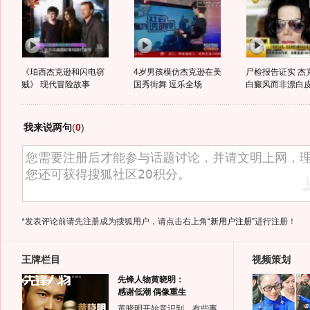
《珀西杰克逊和闪电窃
4岁男孩模仿杰克逊在美
尸检报告证实 杰
贼》 现代冒险故事
国秀街舞 逗乐全场
白癜风而非漂白
我来说两句
(
0
)
*发表评论前请先注册成为搜狐用户，请点击右上角
“新用户注册”
进行注册！
王牌栏目
视频策划
先锋人物黄晓明：
感谢低潮 偶像重生
黄晓明开始意识到，有些事