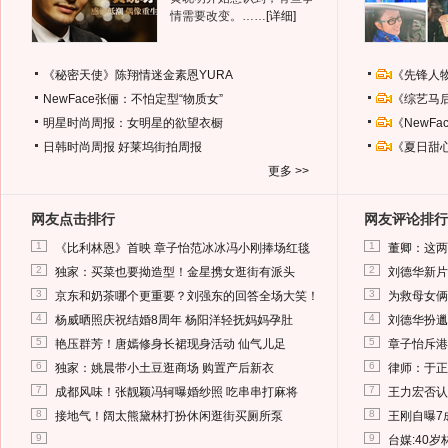
情需要改变。……
[详细]
《秘密天使》陈翔情迷金素恩YURA
《先锋人
NewFace张俪：不怕定型“物质女”
《综艺马
明星时尚周报：女明星的欲望衣橱
《NewF
日韩时尚周报
好莱坞街拍周报
《夏日甜
更多 >>
网友点击排行
网友评论排行
1
1
《比利林恩》首映 章子怡范冰冰冯小刚捧场红毯
董卿：这两
2
2
独家：买菜也要拗造型！金星携女逛街有派头
刘德华新片
3
3
京东和奶茶哪个更重要？刘强东的回答全场大笑！
为救母女俩
4
4
杨威晒照庆祝结婚8周年 杨阳洋轻抚妈妈孕肚
刘德华扮邋
5
5
艳压群芳！唐嫣修身长裙现身活动 仙气儿足
章子怡斥港
6
6
独家：姚晨带小土豆逛商场 购置产后新衣
律师：于正
7
7
成都风味！张靓颖冯轲曝婚纱照 吃串串打麻将
王力宏否认
8
8
接地气！阔太熊黛林打扮休闲逛街买厕所泵
王刚自曝7
9
9
台媒:40