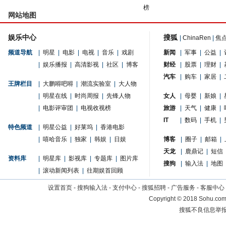
榜
网站地图
娱乐中心
搜狐
|
ChinaRen
|
焦
频道导航
|
明星
|
电影
|
电视
|
音乐
|
戏剧
新闻
|
军事
|
公益
|
|
娱乐播报
|
高清影视
|
社区
|
博客
财经
|
股票
|
理财
|
汽车
|
购车
|
家居
|
王牌栏目
|
大鹏嘚吧嘚
|
潮流实验室
|
大人物
|
明星在线
|
时尚周报
|
先锋人物
女人
|
母婴
|
新娘
|
|
电影评审团
|
电视收视榜
旅游
|
天气
|
健康
|
IT
|
数码
|
手机
|
特色频道
|
明星公益
|
好莱坞
|
香港电影
|
嘻哈音乐
|
独家
|
韩娱
|
日娱
博客
|
圈子
|
邮箱
|
天龙
|
鹿鼎记
|
短信
资料库
|
明星库
|
影视库
|
专题库
|
图片库
搜狗
|
输入法
|
地图
|
滚动新闻列表
|
往期娱首回顾
设置首页
-
搜狗输入法
-
支付中心
-
搜狐招聘
-
广告服务
-
客服中心
Copyright
©
2018 Sohu.com 
搜狐不良信息举