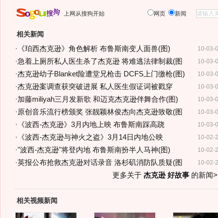
上网从搜狗开始
网页
新闻
相关新闻
·
《珀西杰克逊》角色解析 布鲁斯南变人面兽(图)
10-03-
·
急着上厕所私人医生杀了杰克逊 将难逃法律制裁(图
10-03-
·
杰克逊幼子Blanket险遭堂兄枪击 DCFS上门缴枪(图)
10-03-
·
杰克逊案调查获突破进展 私人医生假证词被戳穿
10-03-
·
加藤miliyah三月发新歌 和迈克杰克逊伴舞合作(图)
10-03-
·
原创音乐流行榜颁奖 张靓颖林俊杰向杰克逊致敬(图
10-03-
·
《波西-杰克逊》3月内地上映 布鲁斯南踩高跷
10-03-
·
《波西-杰克逊与神火之盗》3月14日内地公映
10-02-
·
"波西-杰克逊"将登内地 布鲁斯南扮半人马神(图)
10-02-
·
英报公布抢救杰克逊对话录音 洛杉矶消防队质疑(图
10-02-
更多关于
杰克逊 好故事
的新闻>
相关视频新闻