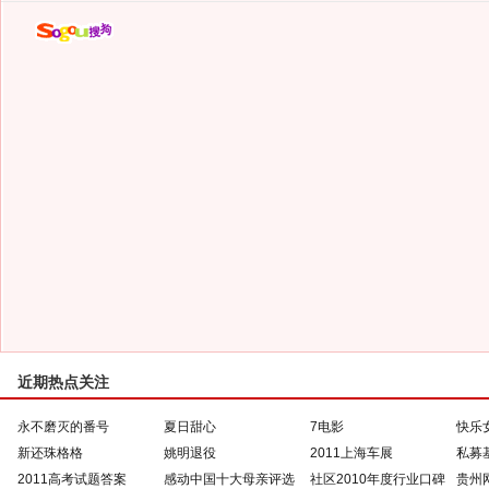
近期热点关注
永不磨灭的番号
夏日甜心
7电影
快乐
新还珠格格
姚明退役
2011上海车展
私募
2011高考试题答案
感动中国十大母亲评选
社区2010年度行业口碑
贵州