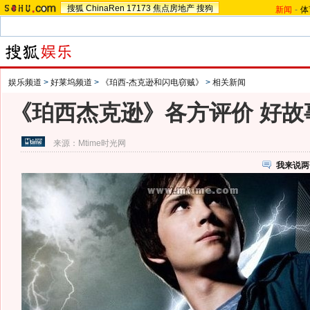
搜狐
ChinaRen
17173
焦点房地产
搜狗
新闻
-
体
娱乐频道
>
好莱坞频道
>
《珀西-杰克逊和闪电窃贼》
>
相关新闻
《珀西杰克逊》各方评价 好故
来源：
Mtime时光网
我来说两