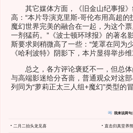
其它媒体方面，《旧金山纪事报》
高：“本片导演克里斯-哥伦布用高超的
魔幻世界完美的融合在一起，为这个票
一剂猛药。”《波士顿环球报》的著名影
斯要求则稍微高了一些：“笼罩在同为
《哈利波特》阴影下，本片显得举步
总之，各方评论褒贬不一，但总体
与高端影迷给分吝啬，普通观众对这部
列同为“萝莉正太三人组+魔幻”类型的
我来说两句
(
二月二抬头龙见喜
直击归真堂养