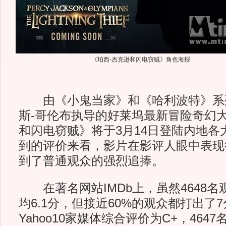
《珀西-杰克逊和闪电窃贼》角色海报
由《小鬼当家》和《哈利波特》系
斯-哥伦布执导的好莱坞最新冒险奇幻大
和闪电窃贼》将于3月14日登陆内地各
到的评价来看，影片在影评人眼中表现
到了普通观众的强烈追捧。
在著名网站IMDb上，虽然4648名
均6.1分，但接近60%的观众都打出了
Yahoo10家媒体综合评价为C+，464