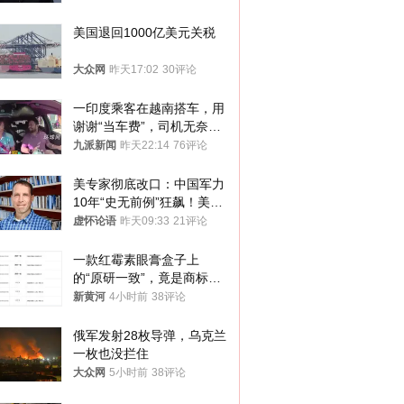
的想法
美国退回1000亿美元关税
大众网
昨天17:02
30评论
一印度乘客在越南搭车，用
谢谢“当车费”，司机无奈发
笑；印度网友：不代表印度
九派新闻
昨天22:14
76评论
人
美专家彻底改口：中国军力
10年“史无前例”狂飙！美军
真慌了
虚怀论语
昨天09:33
21评论
一款红霉素眼膏盒子上
的“原研一致”，竟是商标！
律师：极易误导消费者；网
新黄河
4小时前
38评论
友：药企不应打擦边球
俄军发射28枚导弹，乌克兰
一枚也没拦住
大众网
5小时前
38评论