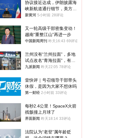
协议接近达成，伊朗披露海
峡新航道通行细节，美方再
提“倒计时”
新黄河
5小时前
28评论
又一轮高级干部密集变动！
越南“重整江山”再进一步
中国新闻周刊
昨天16:43
69评论
兰州没有“兰州拉面”，多地
试点改名“青海拉面”，有商
家改名已两年
九派新闻
昨天22:05
78评论
壹快评｜号召领导干部带头
休假，是因为大家不想休吗
第一财经
2小时前
33评论
每秒2.4公里！SpaceX火箭
残骸撞上月球了
界面新闻
昨天18:14
33评论
法院认为“老登”属年龄贬