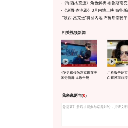
·
《珀西杰克逊》角色解析 布鲁斯南变人
·
《波西-杰克逊》3月内地上映 布鲁
·
"波西-杰克逊"将登内地 布鲁斯南扮半
相关视频新闻
4岁男孩模仿杰克逊在美
尸检报告证实
国秀街舞 逗乐全场
白癜风而非漂
我来说两句
(
0
)