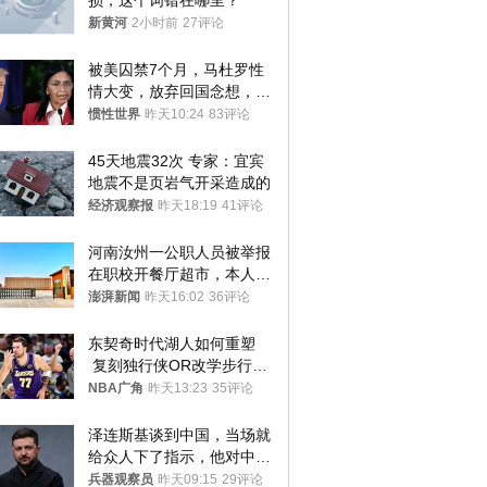
损，这个词错在哪里？
新黄河
2小时前
27评论
被美囚禁7个月，马杜罗性
情大变，放弃回国念想，最
后嘱托已公开
惯性世界
昨天10:24
83评论
45天地震32次 专家：宜宾
地震不是页岩气开采造成的
经济观察报
昨天18:19
41评论
河南汝州一公职人员被举报
在职校开餐厅超市，本人回
应称“是给别人帮忙”
澎湃新闻
昨天16:02
36评论
东契奇时代湖人如何重塑
 复刻独行侠OR改学步行
者？
NBA广角
昨天13:23
35评论
泽连斯基谈到中国，当场就
给众人下了指示，他对中国
和中乌关系，显然又有了新
兵器观察员
昨天09:15
29评论