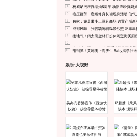
4
杨威晒照庆祝结婚8周年 杨阳洋轻抚妈
5
艳压群芳！唐嫣修身长裙现身活动 仙气
6
独家：姚晨带小土豆逛商场 购置产后新
7
成都风味！张靓颖冯轲曝婚纱照 吃串串
8
接地气！阔太熊黛林打扮休闲逛街买厕
9
马蓉离婚后，砸1000万人民币给媒体要求
10
甜到腻！黄晓明上海庆生 Baby挺孕肚
娱乐·大视野
吴亦凡香港宣传《西游伏
邓超携《乘风
妖篇》 获徐导星爷称赞
快本 现场