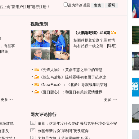
设为辩论话题
右上角
“新用户注册”
进行注册！
视频策划
《大鹏嘚吧嘚》416期
生
杨丽萍提菜篮逛车展 时尚
，有些事
与村姑仅一线之隔…
[详细]
[详细]
《先锋人物》：黄磊不惑之年中的智慧
《综艺马后炮》陈柏霖曝初吻属于范冰冰
《NewFace》：《北爱》导演续集玩穿越
《夏日甜心》：和夏日有关的爱情世界
更多 >>
更多 >>
网友评论排行
1
捧场红毯
董卿：这两年没什么突破 激烈竞争环境令我不安
2
有派头
刘德华新片扮“犀利哥”街头狂奔
3
全场大笑！
为救母女俩 人艺演员中数刀(图)