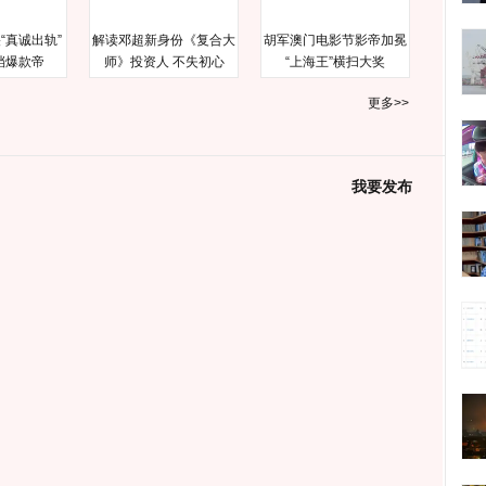
“真诚出轨”
解读邓超新身份《复合大
胡军澳门电影节影帝加冕
档爆款帝
师》投资人 不失初心
“上海王”横扫大奖
更多>>
我要发布