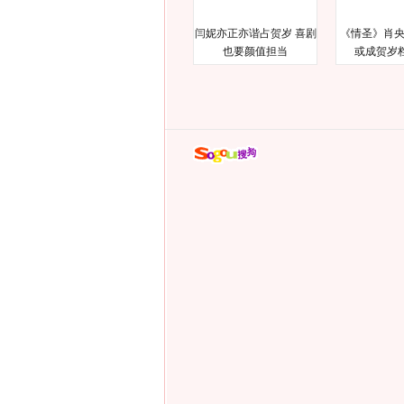
闫妮亦正亦谐占贺岁 喜剧
《情圣》肖央
也要颜值担当
或成贺岁