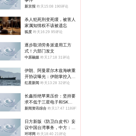
事件
新京报
昨天15:08
190评论
杀人犯死刑变死缓，被害人
家属知情权不该被遗忘
狐度
昨天16:29
95评论
逐步取消劳务派遣用工方
式！六部门发文
中原融媒
昨天17:18
31评论
伊朗、阿曼霍尔木兹海峡重
开协议曝光：伊朗掌控入湾
航道，与阿曼平分“服务费”
红星新闻
昨天13:28
32评论
长鑫拒绝苹果压价：坚持要
求不低于三星电子和SK海
力士
新闻资讯综合
昨天17:47
118评论
日方新版《防卫白皮书》妄
议中国台湾事务，中方：强
烈不满、坚决反对，已向日
环球网
昨天18:40
21评论