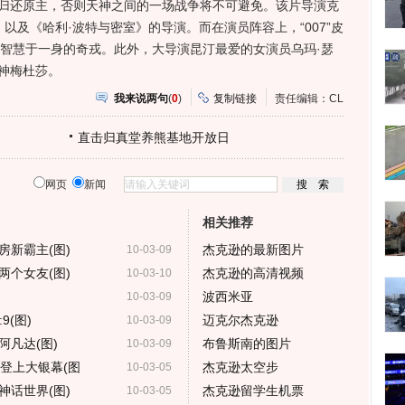
杖归还原主，否则天神之间的一场战争将不可避免。该片导演克
以及《哈利·波特与密室》的导演。而在演员阵容上，“007”皮
集智慧于一身的奇戎。此外，大导演昆汀最爱的女演员乌玛·瑟
神梅杜莎。
我来说两句
(
0
)
复制链接
责任编辑：CL
直击归真堂养熊基地开放日
网页
新闻
相关推荐
房新霸主(图)
杰克逊的最新图片
10-03-09
两个女友(图)
杰克逊的高清视频
10-03-10
波西米亚
10-03-09
(图)
迈克尔杰克逊
10-03-09
凡达(图)
布鲁斯南的图片
10-03-09
登上大银幕(图
杰克逊太空步
10-03-05
神话世界(图)
杰克逊留学生机票
10-03-05