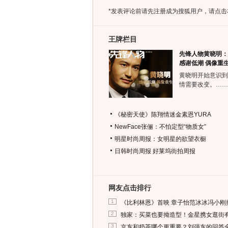
*发表评论前请先注册成为搜狐用户，请点击
王牌栏目
先锋人物黄晓明：
感谢低潮 偶像重
黄晓明开始意识到
情需要改变。……
《秘密天使》陈翔情迷金素恩YURA
NewFace张俪：不怕定型“物质女”
明星时尚周报：女明星的欲望衣橱
日韩时尚周报
好莱坞街拍周报
网友点击排行
1
《比利林恩》首映 章子怡范冰冰冯小刚
2
独家：买菜也要拗造型！金星携女逛街
3
京东和奶茶哪个更重要？刘强东的回答