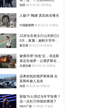
局，拉一个人给8000元
知世
昨天19:29
150评论
人贩子“梅姨”真实姓名曝光
中国新闻网
昨天23:31
57评论
22岁女生南太行山失联已1
0天，家属：她刚大学毕业
想到山里旅行
新京报
昨天23:18
60评论
被俄导弹“洗地”后，泽连斯
基还在做梦：让俄罗斯在冬
季前求和？
兵器先锋
昨天20:13
24评论
远离前线的俄罗斯将领 在
莫斯科被人追杀
知世
昨天19:36
55评论
新版76人强过当年宇宙勇？
这一次杜兰特错的离谱了
NBA广角
5小时前
27评论