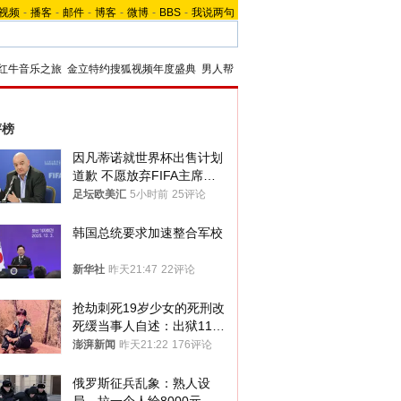
视频
-
播客
-
邮件
-
博客
-
微博
-
BBS
-
我说两句
红牛音乐之旅
金立特约搜狐视频年度盛典
男人帮
评榜
因凡蒂诺就世界杯出售计划
道歉 不愿放弃FIFA主席职
位
足坛欧美汇
5小时前
25评论
韩国总统要求加速整合军校
新华社
昨天21:47
22评论
抢劫刺死19岁少女的死刑改
死缓当事人自述：出狱11年
间始终刻意躲避被害人家属
澎湃新闻
昨天21:22
176评论
俄罗斯征兵乱象：熟人设