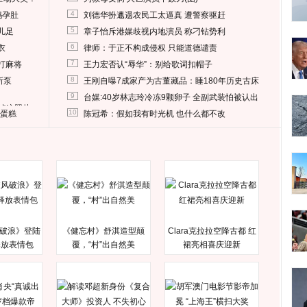
4
妈孕肚
刘德华扮邋遢农民工太逼真 遭警察驱赶
5
儿足
章子怡斥港媒歧视内地演员 称刁钻势利
6
衣
律师：于正不构成侵权 只能道德谴责
7
打麻将
王力宏否认“辱华”：别给歌词扣帽子
8
所泵
王刚自曝7成家产为古董藏品：睡180年历史古床
9
台媒:40岁林志玲冷冻9颗卵子 全副武装怕被认出
删掉这照片
10
送蛋糕
陈冠希：假如我有时光机 也什么都不改
破浪》登陆
《健忘村》舒淇造型颠
Clara克拉拉空降古都 红
释放表情包
覆，“村”出自然美
裙亮相喜庆迎新