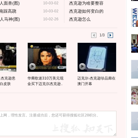
面兽(图)
杰克逊为啥要整容
10-03-02
斯南踩高跷
杰克逊如何变白的
10-03-02
人马神(图)
杰克逊怎么
10-02-26
1/3
 杰克逊患
华裔歌迷310万美元现
迈克尔-杰克逊珍品廊在
白皮肤
金买下迈克尔杰克逊..
澳门开幕