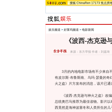
搜狐
ChinaRen
17173
焦点房
娱乐频道
>
好莱坞频道
>
电影新闻
《波西-杰克逊
来源：
东方早报
作者：刘嘉琦
3月的内地电影市场有不少来自不
有皮尔斯·布鲁斯南、乌玛·瑟曼的奇
火之盗》片方发布的消息，该片已通
《波西·杰克逊与神火之盗》改编自
总统奥巴马推荐为最佳读物。影片以
西竟然是海神波塞冬和人类所生的儿