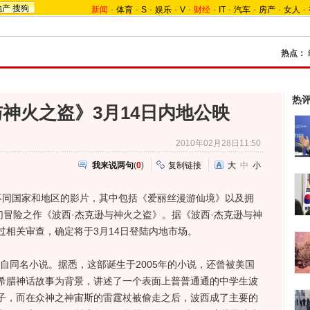
地产
搜狗
新闻
-
体育
-
S
-
娱乐
-
V
-
财经
-
IT
-
汽车
-
房产
-
女人
-
热点：
热
与神火之盗》3月14日内地公映
2010年02月28日11:50
我来说两句
(
0
)
复制链接
大
中
小
同国家和地区的影片，其中包括《爱丽丝漫游仙境》以及拥
幻冒险之作《波西·杰克逊与神火之盗》。据《波西·杰克逊与神
过相关审查，确定将于3月14日登陆内地市场。
同名小说。据悉，这部诞生于2005年的小说，还曾被美国
希腊神话故事为背景，讲述了一个表面上普普通通的中学生波
子，而在众神之神宙斯的雷霆杖被偷走之后，波西成了主要的