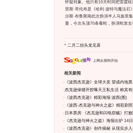
怀疑对象。他只有10天时间把雷霆
里斯·哥伦布是《哈利·波特与魔法石》
尔斯·布鲁斯南此次扮演半人马族里
曼，今次头顶70条毒蛇，扮演蛇发女
二月二抬头龙见喜
上网从搜狗开始
相关新闻
·
《波西杰克逊》全球大卖 望成内地票
·
杰克逊保镖开腔曝天王私生活 称其有
·
《波西杰克逊》精彩海报:波西(图)
·
《波西-杰克逊与神火之盗》精彩剧照:9
·
日本票房:《杰克逊和闪电窃贼》打败阿
·
《杰克逊与神火之盗》海报出炉 14日
·
《波西杰克逊》创作揭秘 从现实步入