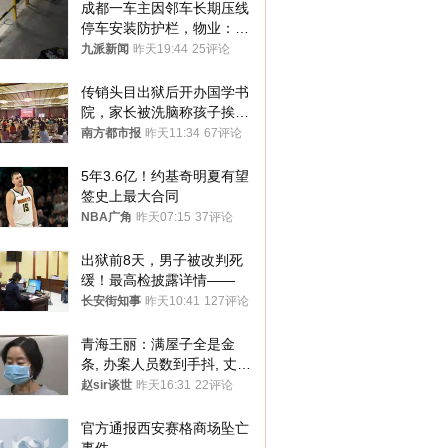
成都一车主因邻车长期压线
停车安装防护栏，物业：不
建议装护栏，也会影响自身
九派新闻
昨天19:44
25评论
停车
传销头目出狱后开办国学书
院，家长被洗脑称孩子挨打
才有效果
南方都市报
昨天11:34
67评论
5年3.6亿！约基奇明夏有望
签史上最大合同
NBA广角
昨天07:15
37评论
出狱前8天，男子被改判死
缓！最高检披露详情——
长安街知事
昨天10:41
127评论
青海王丽：满屋子全是金
条, 办案人员数到手抖, 丈夫
受不了提前离场
赵sir谈世
昨天16:31
22评论
官方通报西安赛格商场坠亡