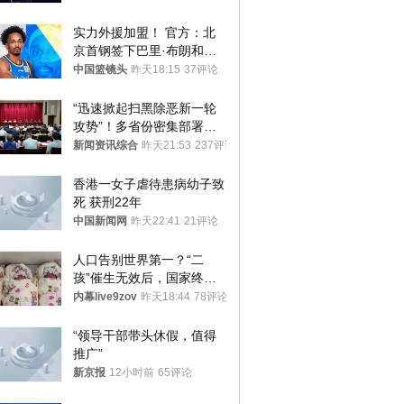
实力外援加盟！ 官方：北
京首钢签下巴里·布朗和桑
普森
中国篮镜头
昨天18:15
37评论
“迅速掀起扫黑除恶新一轮
攻势”！多省份密集部署，
公布举报方式
新闻资讯综合
昨天21:53
237评论
香港一女子虐待患病幼子致
死 获刑22年
中国新闻网
昨天22:41
21评论
人口告别世界第一？“二
孩”催生无效后，国家终于
向住房出手了！
内幕live9zov
昨天18:44
78评论
“领导干部带头休假，值得
推广”
新京报
12小时前
65评论