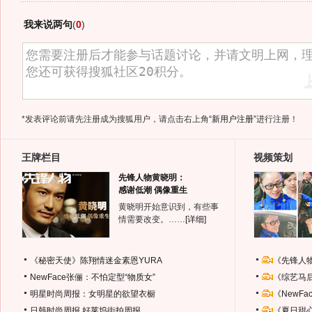
我来说两句
(
0
)
*发表评论前请先注册成为搜狐用户，请点击右上角
“新用户注册”
进行注册！
王牌栏目
视频策划
先锋人物黄晓明：
感谢低潮 偶像重生
黄晓明开始意识到，有些事
情需要改变。……
[详细]
《秘密天使》陈翔情迷金素恩YURA
《先锋人
NewFace张俪：不怕定型“物质女”
《综艺马
明星时尚周报：女明星的欲望衣橱
《NewF
日韩时尚周报
好莱坞街拍周报
《夏日甜