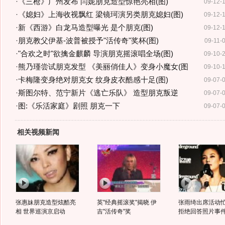
·
《三枪》广州发布 闫妮朋克造型惊艳亮相(图)
09-12-
·
《媳妇》上海收视飘红 梁镜珂演另类朋克媳妇(图)
09-12-
·
新《西游》白龙马造型曝光 是个朋克(图)
09-12-
·
朋克教父伊基-波普被授予"活传奇"奖杯(图)
09-11-
·
"合欢之时"欲擒金麒麟 导演朋克摇滚唱全场(图)
09-10-
·
熊乃瑾尝试朋克发型 《美丽俏佳人》变身小魔女(图
09-10-
·
卡梅隆变身绝对朋克女 纹身皮衣酷感十足(图)
09-07-
·
斯图尔特、范宁新片《逃亡乐队》 造型朋克叛逆
09-07-
·
图:《乐活家庭》剧照 朋克一下
09-07-
相关视频新闻
张惠妹朋克造型炫酷亮
英"经典摇滚奖"揭晓 伊
张雨绮出席活动
相 世界巡演京启动
吉"活传奇"奖
拒绝回答照片事