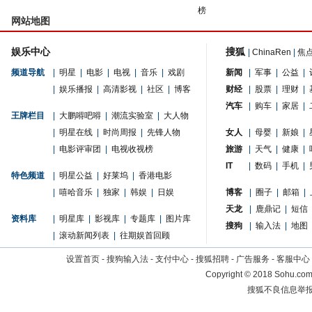
榜
网站地图
娱乐中心
搜狐
|
ChinaRen
|
焦
频道导航
|
明星
|
电影
|
电视
|
音乐
|
戏剧
新闻
|
军事
|
公益
|
|
娱乐播报
|
高清影视
|
社区
|
博客
财经
|
股票
|
理财
|
汽车
|
购车
|
家居
|
王牌栏目
|
大鹏嘚吧嘚
|
潮流实验室
|
大人物
|
明星在线
|
时尚周报
|
先锋人物
女人
|
母婴
|
新娘
|
|
电影评审团
|
电视收视榜
旅游
|
天气
|
健康
|
IT
|
数码
|
手机
|
特色频道
|
明星公益
|
好莱坞
|
香港电影
|
嘻哈音乐
|
独家
|
韩娱
|
日娱
博客
|
圈子
|
邮箱
|
天龙
|
鹿鼎记
|
短信
资料库
|
明星库
|
影视库
|
专题库
|
图片库
搜狗
|
输入法
|
地图
|
滚动新闻列表
|
往期娱首回顾
设置首页
-
搜狗输入法
-
支付中心
-
搜狐招聘
-
广告服务
-
客服中心
Copyright
©
2018 Sohu.com 
搜狐不良信息举