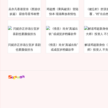
吴亦凡香港宣传《西游伏
邓超携《乘风破浪》登陆
《健忘村》舒淇
妖篇》 获徐导星爷称赞
快本 现场释放表情包
覆，“村”出自
闫妮亦正亦谐占贺岁 喜剧
《情圣》肖央“真诚出轨”
解读邓超新身份《
也要颜值担当
或成贺岁档爆款帝
师》投资人 不