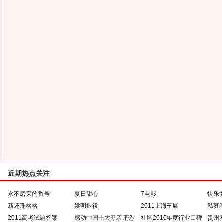
近期热点关注
永不磨灭的番号
夏日甜心
7电影
快乐
新还珠格格
姚明退役
2011上海车展
私募
2011高考试题答案
感动中国十大母亲评选
社区2010年度行业口碑
贵州