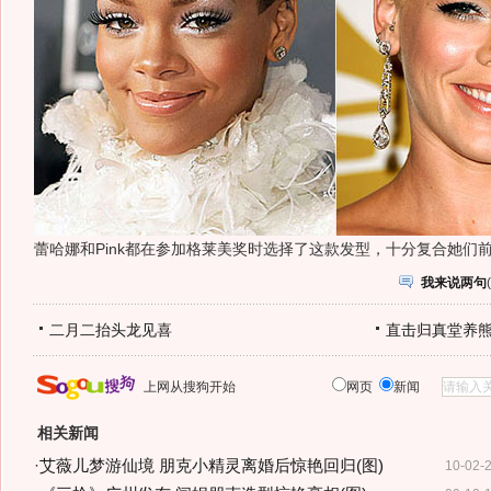
蕾哈娜和Pink都在参加格莱美奖时选择了这款发型，十分复合她们
我来说两句
(
二月二抬头龙见喜
直击归真堂养
上网从搜狗开始
网页
新闻
相关新闻
·
艾薇儿梦游仙境 朋克小精灵离婚后惊艳回归(图)
10-02-