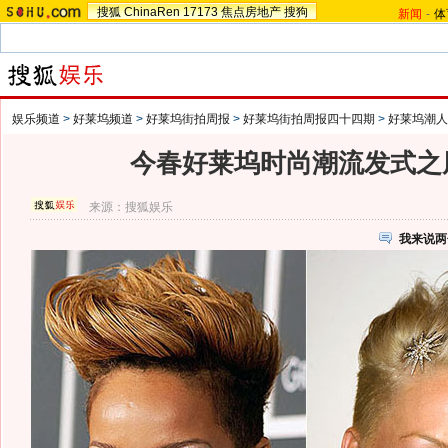
搜狐
ChinaRen
17173
焦点房地产
搜狗
新闻
-
体
娱乐频道
>
好莱坞频道
>
好莱坞街拍周报
>
好莱坞街拍周报四十四期
>
好莱坞潮人
今春好莱坞时尚潮流发式之
来源：
搜狐娱乐
我来说两