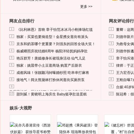
更多 >>
网友点击排行
网友评论排行
1
1
《比利林恩》首映 章子怡范冰冰冯小刚捧场红毯
董卿：这两
2
2
独家：买菜也要拗造型！金星携女逛街有派头
刘德华新片
3
3
京东和奶茶哪个更重要？刘强东的回答全场大笑！
为救母女俩
4
4
杨威晒照庆祝结婚8周年 杨阳洋轻抚妈妈孕肚
刘德华扮邋
5
5
艳压群芳！唐嫣修身长裙现身活动 仙气儿足
章子怡斥港
6
6
独家：姚晨带小土豆逛商场 购置产后新衣
律师：于正
7
7
成都风味！张靓颖冯轲曝婚纱照 吃串串打麻将
王力宏否认
8
8
接地气！阔太熊黛林打扮休闲逛街买厕所泵
王刚自曝7
9
9
台媒:40
马蓉离婚后，砸1000万人民币给媒体要求删掉这照片
10
10
甜到腻！黄晓明上海庆生 Baby挺孕肚送蛋糕
陈冠希：假
娱乐·大视野