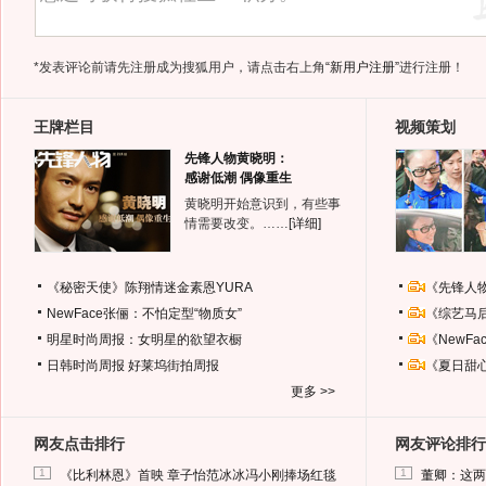
*发表评论前请先注册成为搜狐用户，请点击右上角
“新用户注册”
进行注册！
王牌栏目
视频策划
先锋人物黄晓明：
感谢低潮 偶像重生
黄晓明开始意识到，有些事
情需要改变。……
[详细]
《秘密天使》陈翔情迷金素恩YURA
《先锋人
NewFace张俪：不怕定型“物质女”
《综艺马
明星时尚周报：女明星的欲望衣橱
《NewF
日韩时尚周报
好莱坞街拍周报
《夏日甜
更多 >>
网友点击排行
网友评论排行
1
1
《比利林恩》首映 章子怡范冰冰冯小刚捧场红毯
董卿：这两