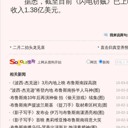
据悉，截至目前《闪电窃贼》已上映
收入1.38亿美元。
我来说两句
(
二月二抬头龙见喜
直击归真堂养
上网从搜狗开始
网页
新闻
相关新闻
·
《波西-杰克逊》3月内地上映 布鲁斯南踩高跷
10-03-
·
"波西-杰克逊"将登内地 布鲁斯南扮半人马神(图)
10-02-
·
布鲁斯南10年后再演神偷 拍《偷天游戏》续集(图)
10-02-
·
布鲁斯南声援波兰斯基 《捉刀手》取材希区柯克(图
10-02-
·
《影子写手》发布会 伊万与布鲁斯南潇洒亮相(图)
10-02-
·
《影子写手》首映 奥莉维亚搀布鲁斯南得意大笑
10-02-
·
布鲁斯南携乌玛-瑟曼出演新片 饰演希腊神(图)
09-03-