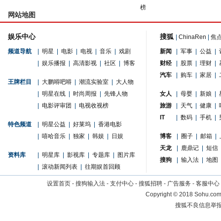
榜
网站地图
娱乐中心
搜狐
|
ChinaRen
|
焦
频道导航
|
明星
|
电影
|
电视
|
音乐
|
戏剧
新闻
|
军事
|
公益
|
|
娱乐播报
|
高清影视
|
社区
|
博客
财经
|
股票
|
理财
|
汽车
|
购车
|
家居
|
王牌栏目
|
大鹏嘚吧嘚
|
潮流实验室
|
大人物
|
明星在线
|
时尚周报
|
先锋人物
女人
|
母婴
|
新娘
|
|
电影评审团
|
电视收视榜
旅游
|
天气
|
健康
|
IT
|
数码
|
手机
|
特色频道
|
明星公益
|
好莱坞
|
香港电影
|
嘻哈音乐
|
独家
|
韩娱
|
日娱
博客
|
圈子
|
邮箱
|
天龙
|
鹿鼎记
|
短信
资料库
|
明星库
|
影视库
|
专题库
|
图片库
搜狗
|
输入法
|
地图
|
滚动新闻列表
|
往期娱首回顾
设置首页
-
搜狗输入法
-
支付中心
-
搜狐招聘
-
广告服务
-
客服中心
Copyright
©
2018 Sohu.com 
搜狐不良信息举