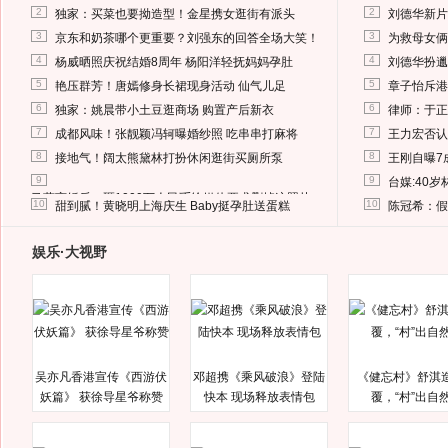
2
2
独家：买菜也要拗造型！金星携女逛街有派头
刘德华新片
3
3
京东和奶茶哪个更重要？刘强东的回答全场大笑！
为救母女俩
4
4
杨威晒照庆祝结婚8周年 杨阳洋轻抚妈妈孕肚
刘德华扮邋
5
5
艳压群芳！唐嫣修身长裙现身活动 仙气儿足
章子怡斥港
6
6
独家：姚晨带小土豆逛商场 购置产后新衣
律师：于正
7
7
成都风味！张靓颖冯轲曝婚纱照 吃串串打麻将
王力宏否认
8
8
接地气！阔太熊黛林打扮休闲逛街买厕所泵
王刚自曝7
9
9
台媒:40
马蓉离婚后，砸1000万人民币给媒体要求删掉这照片
10
10
甜到腻！黄晓明上海庆生 Baby挺孕肚送蛋糕
陈冠希：假
娱乐·大视野
吴亦凡香港宣传《西游伏
邓超携《乘风破浪》登陆
《健忘村》舒淇
妖篇》 获徐导星爷称赞
快本 现场释放表情包
覆，“村”出自