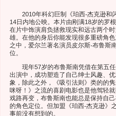
2010年科幻巨制《珀西-杰克逊和
14日内地公映。本片由刚满18岁的罗
在片中饰演肩负拯救现实和远古两个时
雄。在他的身后你能发现很多重磅角色
之中，爱尔兰著名演员皮尔斯-布鲁斯
位。
现年57岁的布鲁斯南凭借在第五任詹
出演中，成功塑造了自己绅士风趣、优
象，除此之外，《吸引法则》类的的隽
咪呀！》之流的喜剧电影也是他驾轻就
戏路再变，布鲁斯南也能总是保持自己
的角色定位。但加盟《珀西-杰克逊》
事前没有想到的。