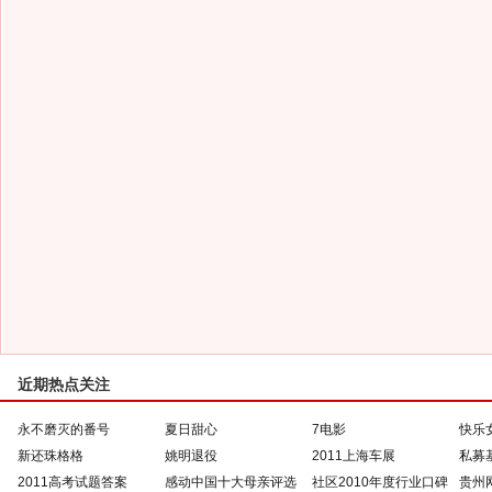
近期热点关注
永不磨灭的番号
夏日甜心
7电影
快乐
新还珠格格
姚明退役
2011上海车展
私募
2011高考试题答案
感动中国十大母亲评选
社区2010年度行业口碑
贵州