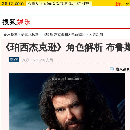
搜狐
ChinaRen
17173
焦点房地产
搜狗
新闻
-
体
娱乐频道
>
好莱坞频道
>
《珀西-杰克逊和闪电窃贼》
>
相关新闻
《珀西杰克逊》角色解析 布鲁斯
来源：
Mtime时光网
我来说两