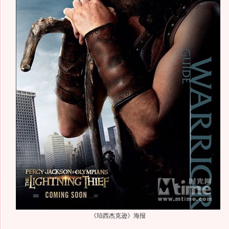
《珀西杰克逊》海报