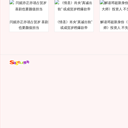
闫妮亦正亦谐占贺岁 喜剧
《情圣》肖央“真诚出轨”
解读邓超新身份《
也要颜值担当
或成贺岁档爆款帝
师》投资人 不