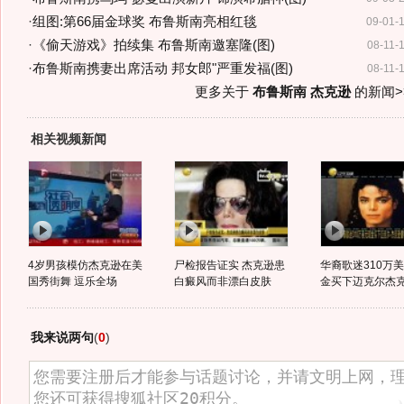
·
组图:第66届金球奖 布鲁斯南亮相红毯
09-01-
·
《偷天游戏》拍续集 布鲁斯南邀塞隆(图)
08-11-
·
布鲁斯南携妻出席活动 邦女郎"严重发福(图)
08-11-
更多关于
布鲁斯南 杰克逊
的新闻>
相关视频新闻
4岁男孩模仿杰克逊在美
尸检报告证实 杰克逊患
华裔歌迷310万
国秀街舞 逗乐全场
白癜风而非漂白皮肤
金买下迈克尔杰克逊
我来说两句
(
0
)