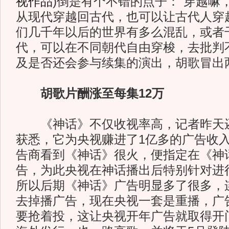
视作品
)
倒是有个不错的点子：“穿越嘛
从现代穿越回古代，也可以让古代人穿
们几千年以后的世界有多么混乱，或者
代，可以在不同朝代自由穿梭，去批判
及是否还会参与续集的演出，胡歌冒出两
胡歌片酬涨至每集12万
《神话》不仅收视率高，记者昨天还
获悉，它为央视赚进了1亿多的广告收
告商看到《神话》很火，便指定在《神
告，为此央视在神话播出后特别针对进
所以后期《神话》广告明显多了很多，
去掉播广告，现在央视一套是重播，广
要抢着投，这让央视开年广告就取得开