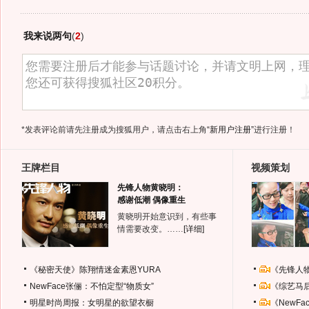
我来说两句
(
2
)
*发表评论前请先注册成为搜狐用户，请点击右上角
“新用户注册”
进行注册！
王牌栏目
视频策划
先锋人物黄晓明：
感谢低潮 偶像重生
黄晓明开始意识到，有些事
情需要改变。……
[详细]
《秘密天使》陈翔情迷金素恩YURA
《先锋人
NewFace张俪：不怕定型“物质女”
《综艺马
明星时尚周报：女明星的欲望衣橱
《NewF