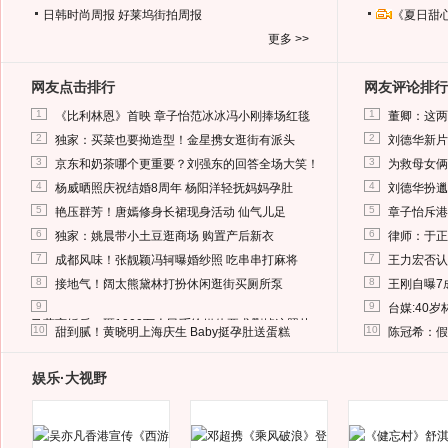
日韩时尚周报
好莱坞街拍周报
《夏日甜
更多 >>
网友点击排行
网友评论排行
1
1
《比利林恩》首映 章子怡范冰冰冯小刚捧场红毯
董卿：这两
2
2
独家：买菜也要拗造型！金星携女逛街有派头
刘德华新片
3
3
京东和奶茶哪个更重要？刘强东的回答全场大笑！
为救母女俩
4
4
杨威晒照庆祝结婚8周年 杨阳洋轻抚妈妈孕肚
刘德华扮邋
5
5
艳压群芳！唐嫣修身长裙现身活动 仙气儿足
章子怡斥港
6
6
独家：姚晨带小土豆逛商场 购置产后新衣
律师：于正
7
7
成都风味！张靓颖冯轲曝婚纱照 吃串串打麻将
王力宏否认
8
8
接地气！阔太熊黛林打扮休闲逛街买厕所泵
王刚自曝7
9
9
台媒:40
马蓉离婚后，砸1000万人民币给媒体要求删掉这照片
10
10
甜到腻！黄晓明上海庆生 Baby挺孕肚送蛋糕
陈冠希：假
娱乐·大视野