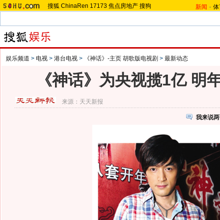
搜狐
ChinaRen
17173
焦点房地产
搜狗
新闻
-
体
娱乐频道
>
电视
>
港台电视
>
《神话》-主页 胡歌版电视剧
>
最新动态
《神话》为央视揽1亿 明年
来源：
天天新报
我来说两