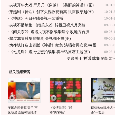
·
央视开年大戏 严丹丹《穿越》《美丽的神话》(图)
10-01-
·
穿越剧《神话》创下央视收视新高 很雷很穿越(图)
10-01-
·
《神话》今日登陆央视一套重播
10-01-
·
央视不播续集 《闯关东2》转投卫视八月亮相
09-06-
·
《闯关东2》遭遇央视不播续集禁令 改地方台演
09-06-
·
超过30集续集翻拍剧 央视都不播(图)
09-05-
·
为挣钱打造山寨版《神话》续集 演唱者再次卖声(图
09-05-
·
《七龙珠》遭批也想拍续集 将神话原著主题(图)
09-03-
更多关于
神话 续集
的新闻>
相关视频新闻
英国发现天鹅"分手"罕
《经济法眼》"股
网络购物现神话 
见场景 爱情神话终结
神"的"神话"
杀"一套房