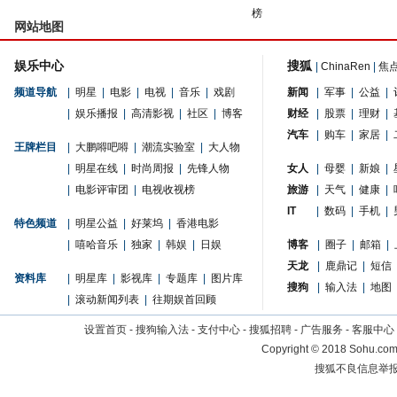
榜
网站地图
娱乐中心
搜狐
|
ChinaRen
|
焦
频道导航
|
明星
|
电影
|
电视
|
音乐
|
戏剧
新闻
|
军事
|
公益
|
|
娱乐播报
|
高清影视
|
社区
|
博客
财经
|
股票
|
理财
|
汽车
|
购车
|
家居
|
王牌栏目
|
大鹏嘚吧嘚
|
潮流实验室
|
大人物
|
明星在线
|
时尚周报
|
先锋人物
女人
|
母婴
|
新娘
|
|
电影评审团
|
电视收视榜
旅游
|
天气
|
健康
|
IT
|
数码
|
手机
|
特色频道
|
明星公益
|
好莱坞
|
香港电影
|
嘻哈音乐
|
独家
|
韩娱
|
日娱
博客
|
圈子
|
邮箱
|
天龙
|
鹿鼎记
|
短信
资料库
|
明星库
|
影视库
|
专题库
|
图片库
搜狗
|
输入法
|
地图
|
滚动新闻列表
|
往期娱首回顾
设置首页
-
搜狗输入法
-
支付中心
-
搜狐招聘
-
广告服务
-
客服中心
Copyright
©
2018 Sohu.com 
搜狐不良信息举