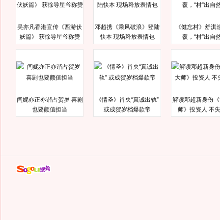
吴亦凡香港宣传《西游伏
邓超携《乘风破浪》登陆
《健忘村》舒淇
妖篇》 获徐导星爷称赞
快本 现场释放表情包
覆，“村”出自
闫妮亦正亦谐占贺岁 喜剧
《情圣》肖央“真诚出轨”
解读邓超新身份《
也要颜值担当
或成贺岁档爆款帝
师》投资人 不