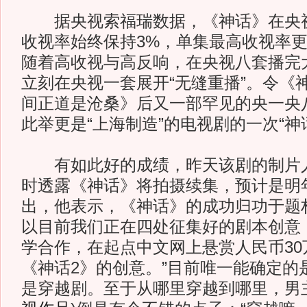
据央视索福瑞数据，《神话》在央视
收视率始终保持3%，单集最高收视率更是
随着高收视与高反响，在央视八套播完
立刻在央视一套展开“无缝重播”。令《
间正道是沧桑》后又一部罕见的央一央
此举更是“上海制造”的电视剧的一次“神
有如此好的成绩，昨天该剧的制片人
时透露《神话》将拍摄续集，预计是明年
出，他表示，《神话》的成功归功于题
以目前我们正在四处征集好的剧本创意
学合作，在起点中文网上悬赏人民币30
《神话2》的创意。”目前唯一能确定的
是穿越剧。至于从哪里穿越到哪里，男