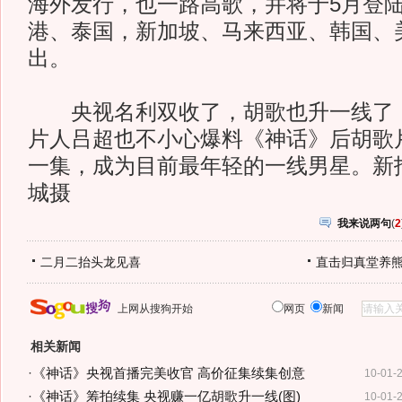
海外发行，也一路高歌，并将于5月登
港、泰国，新加坡、马来西亚、韩国、
出。
央视名利双收了，胡歌也升一线了，
片人吕超也不小心爆料《神话》后胡歌片
一集，成为目前最年轻的一线男星。新
城摄
我来说两句
(
2
二月二抬头龙见喜
直击归真堂养
上网从搜狗开始
网页
新闻
相关新闻
·
《神话》央视首播完美收官 高价征集续集创意
10-01-
·
《神话》筹拍续集 央视赚一亿胡歌升一线(图)
10-01-