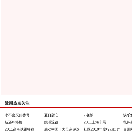
近期热点关注
永不磨灭的番号
夏日甜心
7电影
快乐
新还珠格格
姚明退役
2011上海车展
私募
2011高考试题答案
感动中国十大母亲评选
社区2010年度行业口碑
贵州