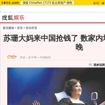
搜狐
ChinaRen
17173
焦点房地产
搜狗
新闻
-
体
娱乐频道
>
音乐
>
音乐外语
苏珊大妈来中国抢钱了 数家内
晚
来源：
金羊网—羊城晚报
我来说两