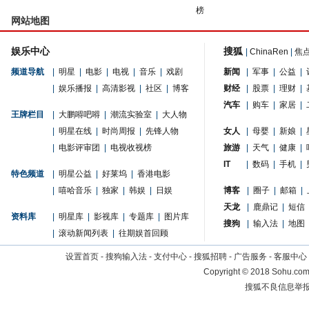
榜
网站地图
娱乐中心
搜狐
|
ChinaRen
|
焦
频道导航
|
明星
|
电影
|
电视
|
音乐
|
戏剧
新闻
|
军事
|
公益
|
|
娱乐播报
|
高清影视
|
社区
|
博客
财经
|
股票
|
理财
|
汽车
|
购车
|
家居
|
王牌栏目
|
大鹏嘚吧嘚
|
潮流实验室
|
大人物
|
明星在线
|
时尚周报
|
先锋人物
女人
|
母婴
|
新娘
|
|
电影评审团
|
电视收视榜
旅游
|
天气
|
健康
|
IT
|
数码
|
手机
|
特色频道
|
明星公益
|
好莱坞
|
香港电影
|
嘻哈音乐
|
独家
|
韩娱
|
日娱
博客
|
圈子
|
邮箱
|
天龙
|
鹿鼎记
|
短信
资料库
|
明星库
|
影视库
|
专题库
|
图片库
搜狗
|
输入法
|
地图
|
滚动新闻列表
|
往期娱首回顾
设置首页
-
搜狗输入法
-
支付中心
-
搜狐招聘
-
广告服务
-
客服中心
Copyright
©
2018 Sohu.com 
搜狐不良信息举