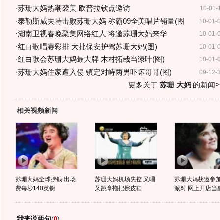
·
苏珊大妈热潮袭美 欧普拉钦点邀访
10-01-
·
泰勒斯威夫特击败苏珊大妈 称霸09全美唱片销量(图
10-01-
·
湖南卫视春晚聚集网络红人 将邀苏珊大妈来华
10-01-
·
红白歌唱赛彩排 大批保安护驾苏珊大妈(图)
10-01-
·
红白歌会苏珊大妈最大牌 木村拓哉当绿叶(图)
10-01-
·
苏珊大妈住家遭入侵 镇定对峙两男吓坏哥哥(图)
09-12-
更多关于
苏珊 大妈
的新闻>
相关视频新闻
苏珊大妈全球捞钱 出场
苏珊大妈机场失控 又唱
苏珊大妈获邀参
费每秒140英镑
又跳拿拖把擦皮鞋
派对 网上开店当
我来说两句
(
0
)