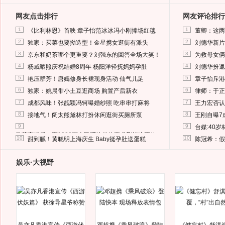
网友点击排行
网友评论排行
1
1
《比利林恩》首映 章子怡范冰冰冯小刚捧场红毯
董卿：这两
2
2
独家：买菜也要拗造型！金星携女逛街有派头
刘德华新片
3
3
京东和奶茶哪个更重要？刘强东的回答全场大笑！
为救母女俩
4
4
杨威晒照庆祝结婚8周年 杨阳洋轻抚妈妈孕肚
刘德华扮邋
5
5
艳压群芳！唐嫣修身长裙现身活动 仙气儿足
章子怡斥港
6
6
独家：姚晨带小土豆逛商场 购置产后新衣
律师：于正
7
7
成都风味！张靓颖冯轲曝婚纱照 吃串串打麻将
王力宏否认
8
8
接地气！阔太熊黛林打扮休闲逛街买厕所泵
王刚自曝7
9
9
台媒:40
马蓉离婚后，砸1000万人民币给媒体要求删掉这照片
10
10
甜到腻！黄晓明上海庆生 Baby挺孕肚送蛋糕
陈冠希：假
娱乐·大视野