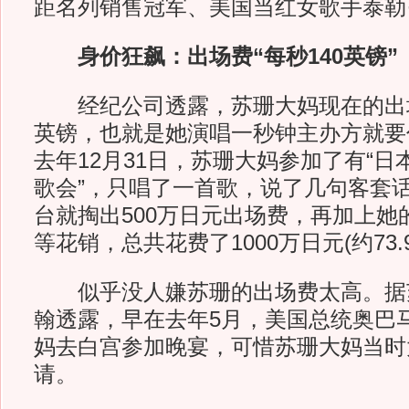
距名列销售冠军、美国当红女歌手泰勒
身价狂飙：出场费“每秒140英镑”
经纪公司透露，苏珊大妈现在的出场费
英镑，也就是她演唱一秒钟主办方就要付
去年12月31日，苏珊大妈参加了有“日
歌会”，只唱了一首歌，说了几句客套话
台就掏出500万日元出场费，再加上她
等花销，总共花费了1000万日元(约73
似乎没人嫌苏珊的出场费太高。据
翰透露，早在去年5月，美国总统奥巴
妈去白宫参加晚宴，可惜苏珊大妈当时
请。