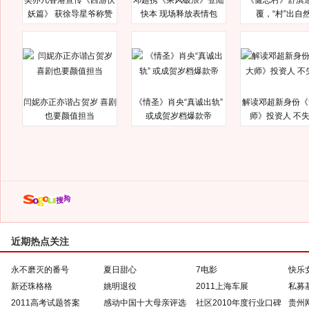
吴亦凡香港宣传《西游伏
邓超携《乘风破浪》登陆
《健忘村》舒淇
妖篇》 获徐导星爷称赞
快本 现场释放表情包
覆，“村”出自
闫妮亦正亦谐占贺岁 喜剧
《情圣》肖央“真诚出轨”
解读邓超新身份《
也要颜值担当
或成贺岁档爆款帝
师》投资人 不
近期热点关注
永不磨灭的番号
夏日甜心
7电影
快乐
新还珠格格
姚明退役
2011上海车展
私募
2011高考试题答案
感动中国十大母亲评选
社区2010年度行业口碑
贵州