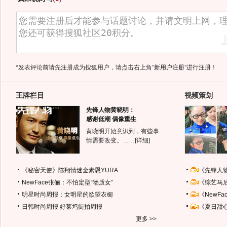
*发表评论前请先注册成为搜狐用户，请点击右上角
“新用户注册”
进行注册！
王牌栏目
视频策划
先锋人物黄晓明：
感谢低潮 偶像重生
黄晓明开始意识到，有些事
情需要改变。……
[详细]
《秘密天使》陈翔情迷金素恩YURA
《先锋人
NewFace张俪：不怕定型“物质女”
《综艺马
明星时尚周报：女明星的欲望衣橱
《NewF
日韩时尚周报
好莱坞街拍周报
《夏日甜
更多 >>