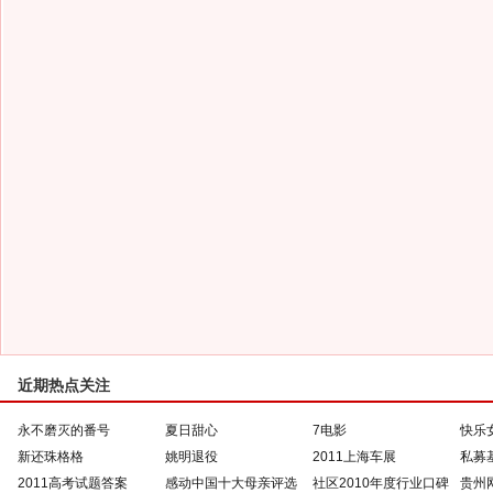
近期热点关注
永不磨灭的番号
夏日甜心
7电影
快乐
新还珠格格
姚明退役
2011上海车展
私募
2011高考试题答案
感动中国十大母亲评选
社区2010年度行业口碑
贵州