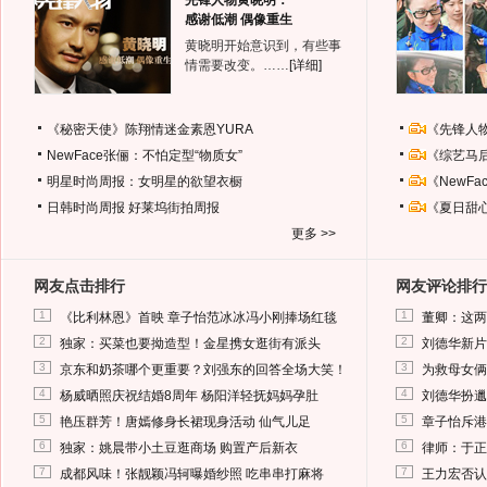
先锋人物黄晓明：
感谢低潮 偶像重生
黄晓明开始意识到，有些事
情需要改变。……
[详细]
《秘密天使》陈翔情迷金素恩YURA
《先锋人
NewFace张俪：不怕定型“物质女”
《综艺马
明星时尚周报：女明星的欲望衣橱
《NewF
日韩时尚周报
好莱坞街拍周报
《夏日甜
更多 >>
网友点击排行
网友评论排行
1
1
《比利林恩》首映 章子怡范冰冰冯小刚捧场红毯
董卿：这两
2
2
独家：买菜也要拗造型！金星携女逛街有派头
刘德华新片
3
3
京东和奶茶哪个更重要？刘强东的回答全场大笑！
为救母女俩
4
4
杨威晒照庆祝结婚8周年 杨阳洋轻抚妈妈孕肚
刘德华扮邋
5
5
艳压群芳！唐嫣修身长裙现身活动 仙气儿足
章子怡斥港
6
6
独家：姚晨带小土豆逛商场 购置产后新衣
律师：于正
7
7
成都风味！张靓颖冯轲曝婚纱照 吃串串打麻将
王力宏否认