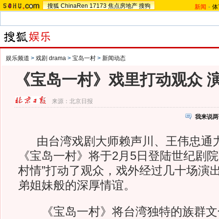
搜狐
ChinaRen
17173
焦点房地产
搜狗
新闻
-
体
娱乐频道
>
戏剧 drama
>
宝岛一村
>
新闻动态
《宝岛一村》戏里打动观众 
来源：
北京日报
我来说两
由台湾戏剧大师赖声川、王伟忠通力
《宝岛一村》将于2月5日登陆世纪剧院
村情”打动了观众，戏外经过几十场演
弟姐妹般的深厚情谊。
《宝岛一村》将台湾独特的族群文