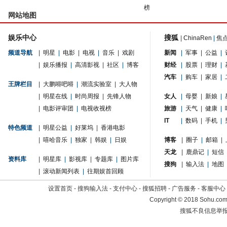
榜
网站地图
娱乐中心
搜狐
|
ChinaRen
|
焦
频道导航
|
明星
|
电影
|
电视
|
音乐
|
戏剧
新闻
|
军事
|
公益
|
|
娱乐播报
|
高清影视
|
社区
|
博客
财经
|
股票
|
理财
|
汽车
|
购车
|
家居
|
王牌栏目
|
大鹏嘚吧嘚
|
潮流实验室
|
大人物
|
明星在线
|
时尚周报
|
先锋人物
女人
|
母婴
|
新娘
|
|
电影评审团
|
电视收视榜
旅游
|
天气
|
健康
|
IT
|
数码
|
手机
|
特色频道
|
明星公益
|
好莱坞
|
香港电影
|
嘻哈音乐
|
独家
|
韩娱
|
日娱
博客
|
圈子
|
邮箱
|
天龙
|
鹿鼎记
|
短信
资料库
|
明星库
|
影视库
|
专题库
|
图片库
搜狗
|
输入法
|
地图
|
滚动新闻列表
|
往期娱首回顾
设置首页
-
搜狗输入法
-
支付中心
-
搜狐招聘
-
广告服务
-
客服中心
Copyright
©
2018 Sohu.com 
搜狐不良信息举