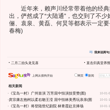
近年来，赖声川经常带着他的经典
出，俨然成了“大陆通”，也交到了不少
俪、袁泉、黄磊、何炅等都表示一定要
春梅)
我来说两句
(
二月二抬头龙见喜
直击归真堂养
上网从搜狗开始
网页
新闻
相关新闻
·
《宝岛一村》广州首演 万芳屈中恒演技受赞(图)
10-01-
·
庹宗康左抱柯以柔右吻王滢 屈中恒林美秀玩亲亲(图
10-01-
·
《宝岛一村》将登陆世纪剧院 林青霞赴京捧场
10-01-