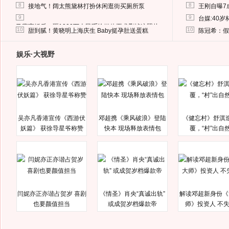
8
8
接地气！阔太熊黛林打扮休闲逛街买厕所泵
王刚自曝7
9
9
台媒:40
马蓉离婚后，砸1000万人民币给媒体要求删掉这照片
10
10
甜到腻！黄晓明上海庆生 Baby挺孕肚送蛋糕
陈冠希：假
娱乐·大视野
吴亦凡香港宣传《西游伏
邓超携《乘风破浪》登陆
《健忘村》舒淇
妖篇》 获徐导星爷称赞
快本 现场释放表情包
覆，“村”出自
闫妮亦正亦谐占贺岁 喜剧
《情圣》肖央“真诚出轨”
解读邓超新身份《
也要颜值担当
或成贺岁档爆款帝
师》投资人 不