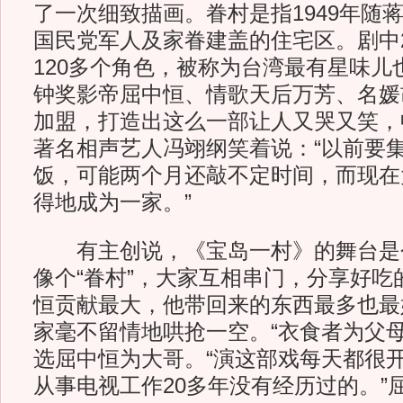
了一次细致描画。眷村是指1949年随
国民党军人及家眷建盖的住宅区。剧中
120多个角色，被称为台湾最有星味儿
钟奖影帝屈中恒、情歌天后万芳、名媛
加盟，打造出这么一部让人又哭又笑，
著名相声艺人冯翊纲笑着说：“以前要集
饭，可能两个月还敲不定时间，而现在
得地成为一家。”
有主创说，《宝岛一村》的舞台是个
像个“眷村”，大家互相串门，分享好吃
恒贡献最大，他带回来的东西最多也最
家毫不留情地哄抢一空。“衣食者为父母
选屈中恒为大哥。“演这部戏每天都很
从事电视工作20多年没有经历过的。”