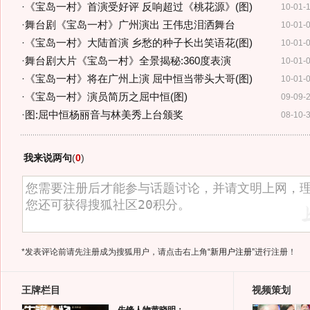
·
《宝岛一村》首演受好评 反响超过《桃花源》(图)
10-01-
·
舞台剧《宝岛一村》广州演出 王伟忠泪洒舞台
10-01-
·
《宝岛一村》大陆首演 乡愁的种子长出笑语花(图)
10-01-
·
舞台剧大片《宝岛一村》全景揭秘:360度表演
10-01-
·
《宝岛一村》将在广州上演 屈中恒当带头大哥(图)
10-01-
·
《宝岛一村》演员简历之屈中恒(图)
09-09-
·
图:屈中恒杨丽音与林美秀上台颁奖
08-10-
我来说两句
(
0
)
*发表评论前请先注册成为搜狐用户，请点击右上角
“新用户注册”
进行注册！
王牌栏目
视频策划