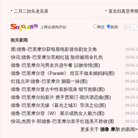
二月二抬头龙见喜
直击归真堂养
上网从搜狗开始
网页
新闻
相关新闻
·
图:德鲁-巴里摩尔获电视电影迷你剧女主角
10-01-
·
快讯:德鲁-巴里摩尔亮相红毯 险些被雨伞扎伤
10-01-
·
德鲁-巴里摩尔与男友共进午餐 以吻传情(图)
10-01-
·
德鲁-巴里摩尔登《Parade》 坦言不做未婚妈妈(图)
09-09-
·
红毯点评:德鲁-巴里摩尔 胭脂一抹(图)
09-09-
·
德鲁-巴里摩尔复古中性装扮现身 细节抢眼(图)
09-05-
·
德鲁-巴里摩尔拍新片 携手贾斯汀-朗共谱恋曲(图)
09-03-
·
德鲁-巴里摩尔无缘《暮光之城3》导演之位(图)
09-03-
·
德鲁-巴里摩尔登《W》 展示成熟女人魅力(图)
09-03-
·
快讯:杰西卡-郎德鲁-巴里摩尔牵手红毯美不胜收(图
09-01-
更多关于
德鲁 摩尔
的新闻>