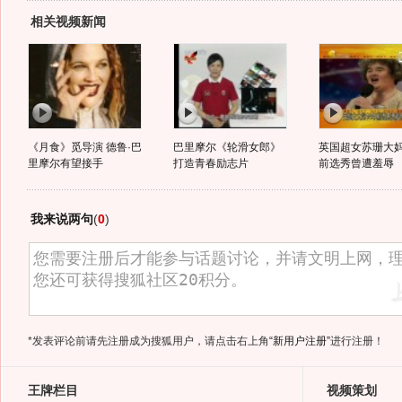
相关视频新闻
《月食》觅导演 德鲁·巴
巴里摩尔《轮滑女郎》
英国超女苏珊大妈
里摩尔有望接手
打造青春励志片
前选秀曾遭羞辱
我来说两句
(
0
)
*发表评论前请先注册成为搜狐用户，请点击右上角
“新用户注册”
进行注册！
王牌栏目
视频策划