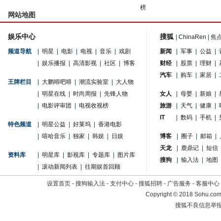
榜
网站地图
娱乐中心
搜狐
|
ChinaRen
|
焦
频道导航
|
明星
|
电影
|
电视
|
音乐
|
戏剧
新闻
|
军事
|
公益
|
|
娱乐播报
|
高清影视
|
社区
|
博客
财经
|
股票
|
理财
|
汽车
|
购车
|
家居
|
王牌栏目
|
大鹏嘚吧嘚
|
潮流实验室
|
大人物
|
明星在线
|
时尚周报
|
先锋人物
女人
|
母婴
|
新娘
|
|
电影评审团
|
电视收视榜
旅游
|
天气
|
健康
|
IT
|
数码
|
手机
|
特色频道
|
明星公益
|
好莱坞
|
香港电影
|
嘻哈音乐
|
独家
|
韩娱
|
日娱
博客
|
圈子
|
邮箱
|
天龙
|
鹿鼎记
|
短信
资料库
|
明星库
|
影视库
|
专题库
|
图片库
搜狗
|
输入法
|
地图
|
滚动新闻列表
|
往期娱首回顾
设置首页
-
搜狗输入法
-
支付中心
-
搜狐招聘
-
广告服务
-
客服中心
Copyright
©
2018 Sohu.com 
搜狐不良信息举