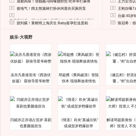
7
7
成都风味！张靓颖冯轲曝婚纱照 吃串串打麻将
王力宏否认
8
8
接地气！阔太熊黛林打扮休闲逛街买厕所泵
王刚自曝7
9
9
台媒:40
马蓉离婚后，砸1000万人民币给媒体要求删掉这照片
10
10
甜到腻！黄晓明上海庆生 Baby挺孕肚送蛋糕
陈冠希：假
娱乐·大视野
吴亦凡香港宣传《西游伏
邓超携《乘风破浪》登陆
《健忘村》舒淇
妖篇》 获徐导星爷称赞
快本 现场释放表情包
覆，“村”出自
闫妮亦正亦谐占贺岁 喜剧
《情圣》肖央“真诚出轨”
解读邓超新身份《
也要颜值担当
或成贺岁档爆款帝
师》投资人 不