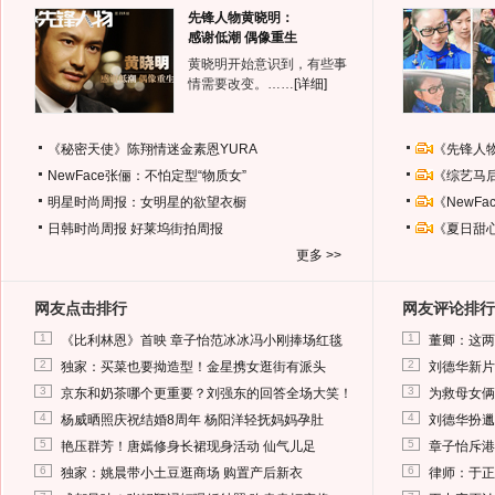
先锋人物黄晓明：
感谢低潮 偶像重生
黄晓明开始意识到，有些事
情需要改变。……
[详细]
《秘密天使》陈翔情迷金素恩YURA
《先锋人
NewFace张俪：不怕定型“物质女”
《综艺马
明星时尚周报：女明星的欲望衣橱
《NewF
日韩时尚周报
好莱坞街拍周报
《夏日甜
更多 >>
网友点击排行
网友评论排行
1
1
《比利林恩》首映 章子怡范冰冰冯小刚捧场红毯
董卿：这两
2
2
独家：买菜也要拗造型！金星携女逛街有派头
刘德华新片
3
3
京东和奶茶哪个更重要？刘强东的回答全场大笑！
为救母女俩
4
4
杨威晒照庆祝结婚8周年 杨阳洋轻抚妈妈孕肚
刘德华扮邋
5
5
艳压群芳！唐嫣修身长裙现身活动 仙气儿足
章子怡斥港
6
6
独家：姚晨带小土豆逛商场 购置产后新衣
律师：于正