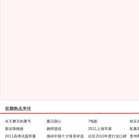
近期热点关注
永不磨灭的番号
夏日甜心
7电影
快乐
新还珠格格
姚明退役
2011上海车展
私募
2011高考试题答案
感动中国十大母亲评选
社区2010年度行业口碑
贵州