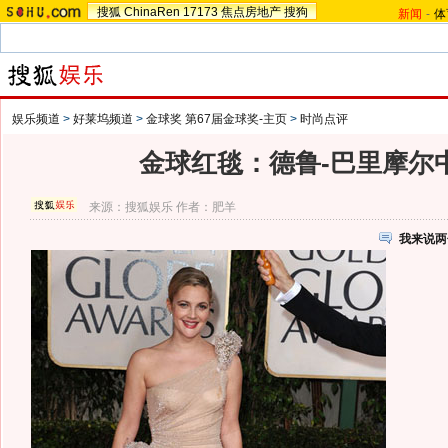
搜狐
ChinaRen
17173
焦点房地产
搜狗
新闻
-
体
娱乐频道
>
好莱坞频道
>
金球奖 第67届金球奖-主页
>
时尚点评
金球红毯：德鲁-巴里摩尔
来源：
搜狐娱乐
作者：肥羊
我来说两