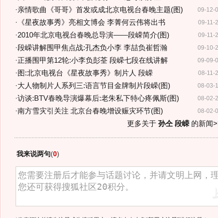
·
亲情歌曲《哥哥》首发或成北京电视台春晚主题(图)
09-12-
·
《星夜故事秀》亮相文博会 李菁何云伟将出书
09-11-
·
2010年北京电视台春晚总导演——段嵘简介(图)
09-11-
·
段嵘讲解围甲焦点战:孔杰负小李 李喆负崔哲瀚
09-10-
·
正播围甲第12轮:小李负彭荃 段嵘七段在线讲解
09-09-
·
图:北京电视台《星夜故事秀》制片人 段嵘
08-11-
·
大人物制片人系列三:语言节目金牌制片段嵘(图)
08-03-
·
访谈:BTV春晚导演爆幕后:老朱私下特心疼佩斯(图)
08-02-
·
南方雪灾引关注 北京台春晚增设赈灾环节(图)
08-02-
更多关于
孙仝 段嵘
的新闻>
我来说两句
(
0
)