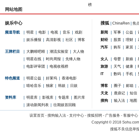
榜
网站地图
娱乐中心
搜狐
|
ChinaRen
|
焦
频道导航
|
明星
|
电影
|
电视
|
音乐
|
戏剧
新闻
|
军事
|
公益
|
|
娱乐播报
|
高清影视
|
社区
|
博客
财经
|
股票
|
理财
|
汽车
|
购车
|
家居
|
王牌栏目
|
大鹏嘚吧嘚
|
潮流实验室
|
大人物
|
明星在线
|
时尚周报
|
先锋人物
女人
|
母婴
|
新娘
|
|
电影评审团
|
电视收视榜
旅游
|
天气
|
健康
|
IT
|
数码
|
手机
|
特色频道
|
明星公益
|
好莱坞
|
香港电影
|
嘻哈音乐
|
独家
|
韩娱
|
日娱
博客
|
圈子
|
邮箱
|
天龙
|
鹿鼎记
|
短信
资料库
|
明星库
|
影视库
|
专题库
|
图片库
搜狗
|
输入法
|
地图
|
滚动新闻列表
|
往期娱首回顾
设置首页
-
搜狗输入法
-
支付中心
-
搜狐招聘
-
广告服务
-
客服中心
Copyright
©
2018 Sohu.com 
搜狐不良信息举