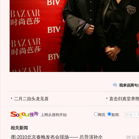
我来说两句
(
二月二抬头龙见喜
直击归真堂养
上网从搜狗开始
网页
新闻
相关新闻
·
图:2010北京春晚发布会现场—— 总导演孙仝
09-11-