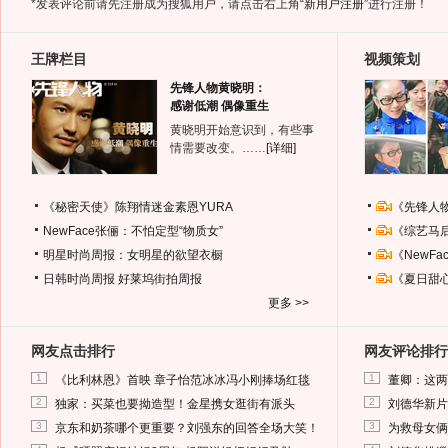
*发表评论前请先注册成为搜狐用户，请点击右上角
“新用户注册”
进行注册！
王牌栏目
视频策划
先锋人物黄晓明：
感谢低潮 偶像重生
黄晓明开始意识到，有些事
情需要改变。……
[详细]
《秘密天使》陈翔情迷金素恩YURA
《先锋人
NewFace张俪：不怕定型“物质女”
《综艺马
明星时尚周报：女明星的欲望衣橱
《NewF
日韩时尚周报
好莱坞街拍周报
《夏日甜
更多 >>
网友点击排行
网友评论排行
1
1
《比利林恩》首映 章子怡范冰冰冯小刚捧场红毯
董卿：这两
2
2
独家：买菜也要拗造型！金星携女逛街有派头
刘德华新片
3
3
京东和奶茶哪个更重要？刘强东的回答全场大笑！
为救母女俩