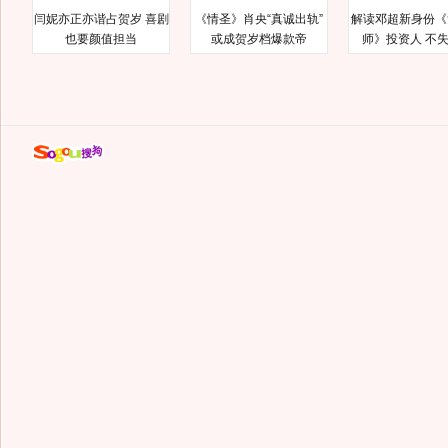
闫妮亦正亦谐占贺岁 喜剧
《情圣》肖央“真诚出轨”
解读邓超新身份《
也要颜值担当
或成贺岁档爆款帝
师》投资人 不