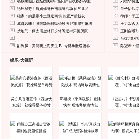
4
4
杨威晒照庆祝结婚8周年 杨阳洋轻抚妈妈孕肚
刘德华扮邋
5
5
艳压群芳！唐嫣修身长裙现身活动 仙气儿足
章子怡斥港
6
6
独家：姚晨带小土豆逛商场 购置产后新衣
律师：于正
7
7
成都风味！张靓颖冯轲曝婚纱照 吃串串打麻将
王力宏否认
8
8
接地气！阔太熊黛林打扮休闲逛街买厕所泵
王刚自曝7
9
9
台媒:40
马蓉离婚后，砸1000万人民币给媒体要求删掉这照片
10
10
甜到腻！黄晓明上海庆生 Baby挺孕肚送蛋糕
陈冠希：假
娱乐·大视野
吴亦凡香港宣传《西游伏
邓超携《乘风破浪》登陆
《健忘村》舒淇
妖篇》 获徐导星爷称赞
快本 现场释放表情包
覆，“村”出自