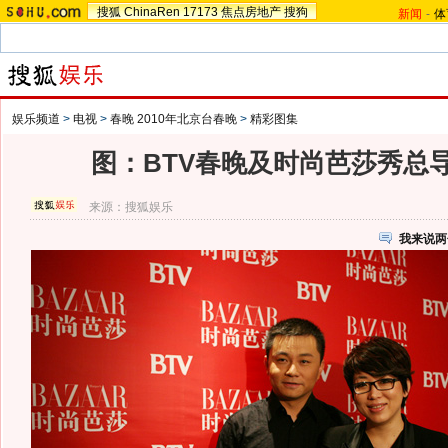
搜狐
ChinaRen
17173
焦点房地产
搜狗
新闻
-
体
娱乐频道
>
电视
>
春晚 2010年北京台春晚
>
精彩图集
图：BTV春晚及时尚芭莎秀总
来源：
搜狐娱乐
我来说两