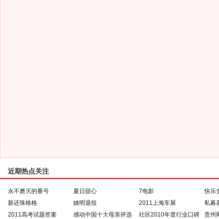
近期热点关注
永不磨灭的番号
夏日甜心
7电影
快乐
新还珠格格
姚明退役
2011上海车展
私募
2011高考试题答案
感动中国十大母亲评选
社区2010年度行业口碑
贵州